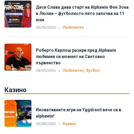
Деси Слава дава старт на Alphawin Фен Зона
в Люлин – футболното лято започва на 11
юни
05/06/2026
Любопитно
Роберто Карлош разкри пред Alphawin
любимия си момент на Световно
първенство
28/05/2026
Любопитно
,
Футбол
Казино
Иновативните игри на Yggdrasil вече са в
alphawin!
06/08/2026
Казино