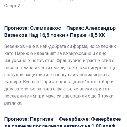
Спорт 2.
Прогноза: Олимпиакос – Париж: Александър
Везенков Над 16,5 точки + Париж +8,5 ХК
Везенков не е в най-добрата си форма, но съперник
като Париж е идеалният за възкръсване и едно
избухване в негов стил. Французите играят в стил с
високо темпо и чести смени, което със сигурност ще
затрудни защитниците срещу най-добрия играч в
турнира. Все пак Париж е доста „крив“ като отбор и
доказателство за това е фактът, че всеки един от
последните им три мача са завършили с до 3 точки
разлика.
Прогноза: Партизан – Фенербахче: Фенербахче
да спечели последната четврът на 1,80 коеф.