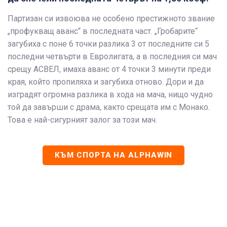
Партизан си извоюва не особено престижното звание
„профукващ аванс“ в последната част. „Гробарите“
загубиха с поне 6 точки разлика 3 от последните си 5
последни четвърти в Евролигата, а в последния си мач
срещу АСВЕЛ, имаха аванс от 4 точки 3 минути преди
края, който пропиляха и загубиха отново. Дори и да
изградят огромна разлика в хода на мача, нищо чудно
той да завърши с драма, както срещата им с Монако.
Това е най-сигурният залог за този мач.
КЪМ СПОРТА НА ALPHAWIN