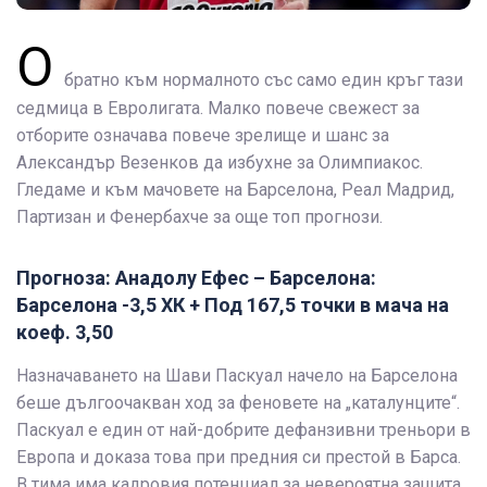
О
братно към нормалното със само един кръг тази
седмица в Евролигата. Малко повече свежест за
отборите означава повече зрелище и шанс за
Александър Везенков да избухне за Олимпиакос.
Гледаме и към мачовете на Барселона, Реал Мадрид,
Партизан и Фенербахче за още топ прогнози.
Прогноза: Анадолу Ефес – Барселона:
Барселона -3,5 ХК + Под 167,5 точки в мача на
коеф. 3,50
Назначаването на Шави Паскуал начело на Барселона
беше дългоочакван ход за феновете на „каталунците“.
Паскуал е един от най-добрите дефанзивни треньори в
Европа и доказа това при предния си престой в Барса.
В тима има кадровия потенциал за невероятна защита,