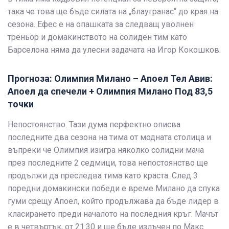
така че това ще бъде силата на „блаугранас“ до края на
сезона. Ефес е на опашката за следващ уволнен
треньор и домакинството на солиден тим като
Барселона няма да улесни задачата на Игор Кокошков.
Прогноза: Олимпия Милано – Апоел Тел Авив:
Апоел да спечели + Олимпия Милано Под 83,5
точки
Непостоянство. Тази дума перфектно описва
последните два сезона на тима от модната столица и
въпреки че Олимпия изигра няколко солидни мача
през последните 2 седмици, това непостоянство ще
продължи да преследва тима като краста. След 3
поредни домакински победи е време Милано да спука
гуми срещу Апоел, който продължава да бъде лидер в
класирането преди началото на последния кръг. Мачът
е в четвъртък, от 21:30 и ще бъде излъчен по Макс