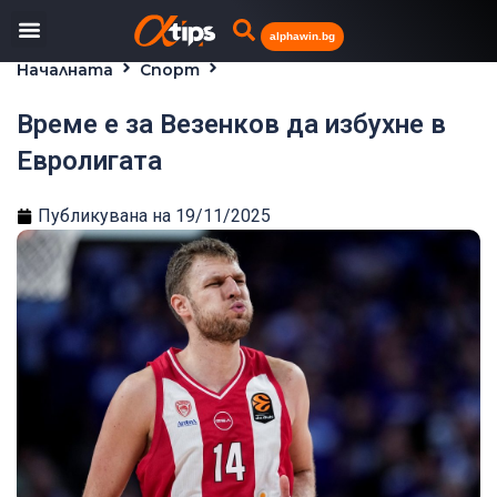
alphawin.bg
Началната
Спорт
Време е за Везенков да избухне в Евролигата
Време е за Везенков да избухне в
Евролигата
Публикувана на
19/11/2025