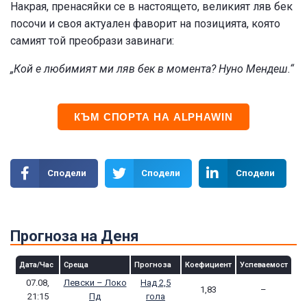
Накрая, пренасяйки се в настоящето, великият ляв бек
посочи и своя актуален фаворит на позицията, която
самият той преобрази завинаги:
„Кой е любимият ми ляв бек в момента? Нуно Мендеш.“
КЪМ СПОРТА НА ALPHAWIN
Сподели
Сподели
Сподели
Прогноза на Деня
Дата/Час
Среща
Прогноза
Коефициент
Успеваемост
07.08,
Левски – Локо
Над 2,5
1,83
–
21:15
Пд
гола