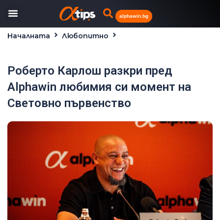
alphawin.bg
Началната
Любопитно
Роберто Карлош разкри пред Alphawin любимия си
момент на Световно първенство
Роберто Карлош разкри пред
Alphawin любимия си момент на
Световно първенство