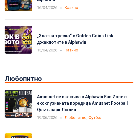
16/04/2026
Казино
„Златна треска“ с Golden Coins Link
джакпотите в Alphawin
15/04/2026
Казино
Любопитно
Amusnet се включва в Alphawin Fan Zone с
ексклузивната поредица Amusnet Football
Quiz в парк Люлин
19/06/2026
Любопитно
,
Футбол