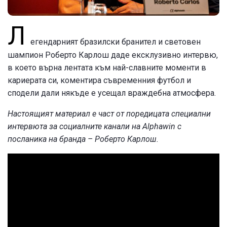
Л
егендарният бразилски бранител и световен
шампион Роберто Карлош даде ексклузивно интервю,
в което върна лентата към най-славните моменти в
кариерата си, коментира съвременния футбол и
сподели дали някъде е усещал враждебна атмосфера.
Настоящият материал е част от поредицата специални
интервюта за социалните канали на Alphawin с
посланика на бранда – Роберто Карлош.