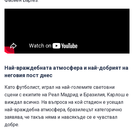
Фабиен Бартез.
Най-враждебната атмосфера и най-добрият на
неговия пост днес
Като футболист, играл на най-големите световни
сцени с екипите на Реал Мадрид и Бразилия, Карлош е
виждал всичко. На въпроса на кой стадион е усещал
най-враждебна атмосфера, бразилецът категорично
заявява, че такъв няма и навсякъде се е чувствал
добре.