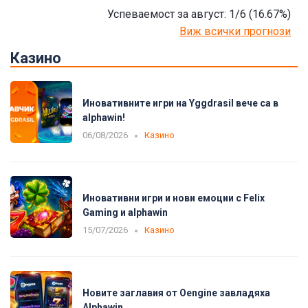
Успеваемост за август: 1/6
(16.67
%)
Виж всички прогнози
Казино
Иновативните игри на Yggdrasil вече са в
alphawin!
06/08/2026
Казино
Иновативни игри и нови емоции с Felix
Gaming и alphawin
15/07/2026
Казино
Новите заглавия от Oengine завладяха
Alphawin