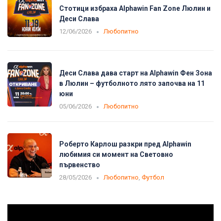
Стотици избраха Alphawin Fan Zone Люлин и
Деси Слава
12/06/2026
Любопитно
Деси Слава дава старт на Alphawin Фен Зона
в Люлин – футболното лято започва на 11
юни
05/06/2026
Любопитно
Роберто Карлош разкри пред Alphawin
любимия си момент на Световно
първенство
28/05/2026
Любопитно
,
Футбол