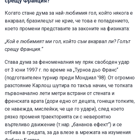
срещу Франция?
Когато стане дума за най-любимия гол, който някога е
вкарвал, бразилецът не крие, че това е попадението,
което промени представите за законите на физиката:
„
Кой е любимият ми гол, който съм вкарвал ли? Голът
срещу Франция.“
Става дума за феноменалния му пряк свободен удар
от 3 юни 1997 г. по време на „Турноа дьо Франс“
(подготвителен турнир преди Мондиал ’98). От огромно
разстояние Карлош шутира по такъв начин, че топката
първоначално лети метри встрани от стената и
френската врата (дори едно от децата, гонещи топките,
се навежда, мислейки, че ще го удари), след което
рязко променя траекторията си с невероятно
въртеливо движение (т.нар. „бананов ефект“) и се
отбива в гредата, за да влезе в мрежата на изумения