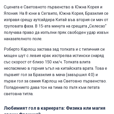
Сцената е Световното първенство в Южна Корея и
Япония. На 8 юни в Сегвипо, Южна Корея, Бразилия се
изправя срещу аутсайдера Китай във втория си мач от
груповата фаза. В 15-ата минута на срещата „Селесао“
получава право да изпълни пряк свободен удар извън
наказателното поле.
Роберто Карлош застава зад топката и с типичния си
мощен шут с левия крак изстрелва истински снаряд
със скорост от близо 150 км/ч. Топката влита
неспасяемо в горния ъгъл на китайската врата. Това е
първият гол за Бразилия в мача (завършил 4:0) и
първи гол за самия Карлош на Световно първенство.
Попадението дава тон на тима по пътя към петата
световна титла.
Любимият гол в кариерата: Физика или магия