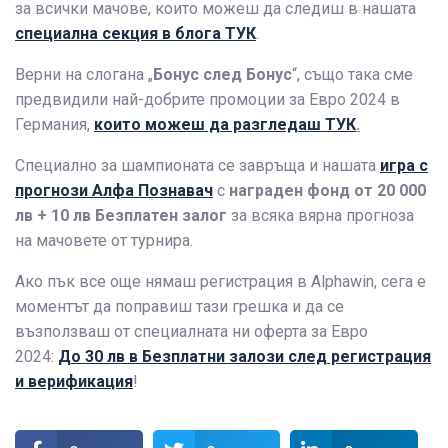
за всички мачове, които можеш да следиш в нашата
специална секция в блога ТУК
.
Верни на слогана „
Бонус след Бонус
“, също така сме
предвидили най-добрите промоции за Евро 2024 в
Германия,
които можеш да разгледаш ТУК
.
Специално за шампионата се завръща и нашата
игра с
прогнози Алфа Познавач
с
награден фонд от 20 000
лв + 10 лв Безплатен залог
за всяка вярна прогноза
на мачовете от турнира.
Ако пък все още нямаш регистрация в Alphawin, сега е
моментът да поправиш тази грешка и да се
възползваш от специалната ни оферта за Евро
2024:
До 30 лв в Безплатни залози след регистрация
и верификация
!