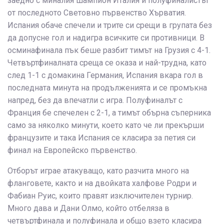
заедно с миналия шампион Италия и полуфиналистът
от последното Световно първенство Хърватия.
Испания обаче спечели и трите си срещи в групата без
да допусне гол и надигра всичките си противници. В
осминафинала пък беше разбит тимът на Грузия с 4-1.
Четвъртфиналната среща се оказа и най-трудна, като
след 1-1 с домакина Германия, Испания вкара гол в
последната минута на продълженията и се промъкна
напред, без да впечатли с игра. Полуфиналът с
Франция бе спечелен с 2-1, а тимът обърна съперника
само за няколко минути, което като че ли прекърши
французите и така Испания се класира за петия си
финал на Европейско първенство.
Отборът играе атакуващо, като разчита много на
фланговете, както и на двойката халфове Родри и
Фабиан Руис, които правят изключителен турнир.
Много дава и Дани Олмо, който отбеляза в
четвъртфинала и полуфинала и общо взето класира