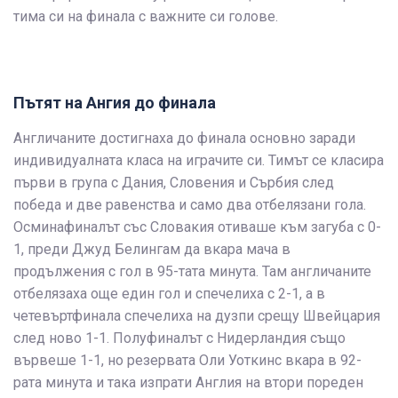
тима си на финала с важните си голове.
Пътят на Ангия до финала
Англичаните достигнаха до финала основно заради
индивидуалната класа на играчите си. Тимът се класира
първи в група с Дания, Словения и Сърбия след
победа и две равенства и само два отбелязани гола.
Осминафиналът със Словакия отиваше към загуба с 0-
1, преди Джуд Белингам да вкара мача в
продължения с гол в 95-тата минута. Там англичаните
отбелязаха още един гол и спечелиха с 2-1, а в
четевъртфинала спечелиха на дузпи срещу Швейцария
след ново 1-1. Полуфиналът с Нидерландия също
вървеше 1-1, но резервата Оли Уоткинс вкара в 92-
рата минута и така изпрати Англия на втори пореден