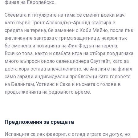
финал на Европейско.
Схеемата и титулярите на тима се сменят всеки мач,
като първо Трент Алексадър-Арнолд стартира в
средата на терена, бе заменен с Коби Мейно, после пък
англичаните заиграха с трима защитници, накрая пък
бе сменена и позицията на Фил Фодън на терена.
Всичко това, както и слабата игра на отбора повдигнаха
много въпроси около селекционера Саутгейт, като за
доста хора остава впечатлението, че Англия е на финал
само заради индивидуални проблясъци като головете
на Белингам, Уоткинс и Сака и късмета с голове в
продълженията на редовното време.
Предложения за срещата
Испанците са лек фаворит, с оглед играта си дотук, но