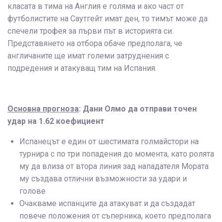
класата в тима на Англия е голяма и ако част от
футболистите на Саутгейт имат ден, то тимът може да
спечели трофея за първи път в историята си.
Представянето на отбора обаче предполага, че
англичаните ще имат големи затруднения с
подредения и атакуващ тим на Испания.
Основна прогноза
: Дани Олмо да отправи точен
удар на 1.62 коефициент
Испанецът е един от шестимата голмайстори на
турнира с по три попадения до момента, като ролята
му да влиза от втора линия зад нападателя Мората
му създава отлични възможности за удари и
голове
Очакваме испанците да атакуват и да създадат
повече положения от съперника, което предполага