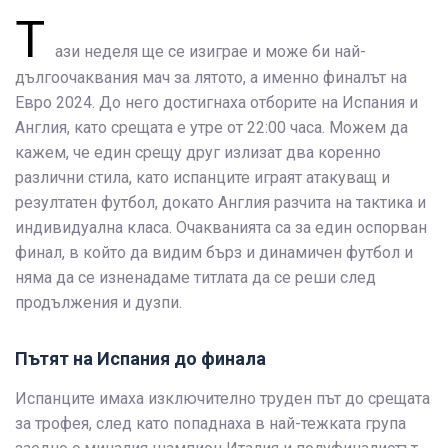
Т
ази неделя ще се изиграе и може би най-
дългоочаквания мач за лятото, а именно финалът на
Евро 2024. До него достигнаха отборите на Испания и
Англия, като срещата е утре от 22:00 часа. Можем да
кажем, че един срещу друг излизат два коренно
различни стила, като испанците играят атакуващ и
резултатен футбол, докато Англия разчита на тактика и
индивидуална класа. Очакванията са за един оспорван
финал, в който да видим бърз и динамичен футбол и
няма да се изненадаме титлата да се реши след
продължения и дузпи.
Пътят на Испания до финала
Испанците имаха изключително труден път до срещата
за трофея, след като попаднаха в най-тежката група