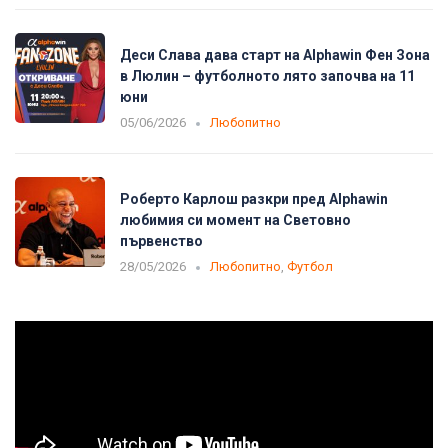
Деси Слава дава старт на Alphawin Фен Зона
в Люлин – футболното лято започва на 11
юни
05/06/2026
Любопитно
Роберто Карлош разкри пред Alphawin
любимия си момент на Световно
първенство
28/05/2026
Любопитно
,
Футбол