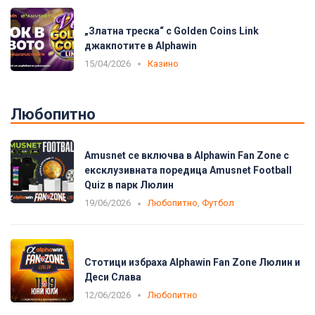
„Златна треска“ с Golden Coins Link
джакпотите в Alphawin
15/04/2026
Казино
Любопитно
Amusnet се включва в Alphawin Fan Zone с
ексклузивната поредица Amusnet Football
Quiz в парк Люлин
19/06/2026
Любопитно
,
Футбол
Стотици избраха Alphawin Fan Zone Люлин и
Деси Слава
12/06/2026
Любопитно