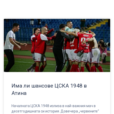
Има ли шансове ЦСКА 1948 в
Атина
Началната ЦСКА 1948 излиза в най-важния мач в
десетгодишната си история. Довечера „червените“