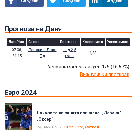
Сподели
Сподели
Сподели
Прогноза на Деня
Дата/Час
Среща
Прогноза
Коефициент
Успеваемост
07.08,
Левски – Локо
Над 2,5
1,83
–
21:15
Пд
гола
Успеваемост за август: 1/6
(16.67
%)
Виж всички прогнози
Евро 2024
Началото на синята приказка. „Левски“ –
„Оксер“!
29/09/2025
Евро 2024
,
Футбол