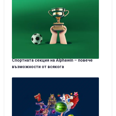
Спортната секция на Alphawin – повече
възможности от всякога