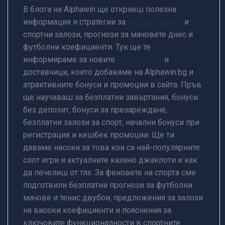
В блога на Alphawin ще откриеш полезна
информация и стратегии за
онлайн казино
и
спортни залози, прогнози за мачовете днес и
футболни коефициенти. Тук ще те
информираме за новите
казино игри
и
доставчици, които добавяме на Alphawin.bg и
атрактивните бонуси и промоции в сайта. Пръв
ще научаваш за безплатни завъртания, бонуси
без депозит, бонуси за презареждане,
безплатни залози за спорт, начални бонуси при
регистрация и кешбек промоции. Ще ти
даваме насоки за това кои са най-популярните
слот игри и актуалните казино джакпоти и как
да печелиш от тях. За феновете на спорта сме
подготвили безплатни прогнози за футболни
мачове и тенис двубои, предложения за залози
на високи коефициенти и пояснения за
ключовите функционалности в спортните