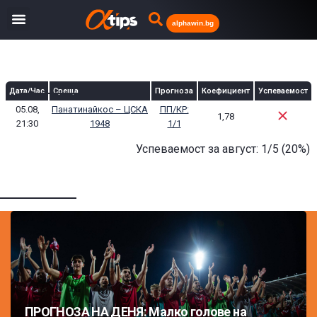
alphawin.bg
Прогноза на Деня
Дата/Час
Среща
Прогноза
Коефициент
Успеваемост
05.08,
Панатинайкос – ЦСКА
ПП/КР:
1,78
21:30
1948
1/1
Успеваемост за август: 1/5
(20
%)
Виж всички прогнози
Най-новото
ПРОГНОЗА НА ДЕНЯ: Малко голове на