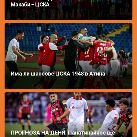
Макаби – ЦСКА
Има ли шансове ЦСКА 1948 в Атина
ПРОГНОЗА НА ДЕНЯ: Панатинайкос ще