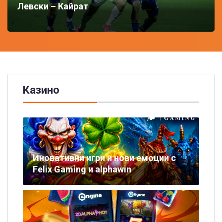
Левски – Кайрат
Казино
Иновативни игри и нови емоции с
Felix Gaming и alphawin