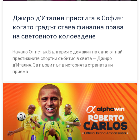
Джиро д’Италия пристига в София:
когато градът става финална права
на световното колоездене
Начало От петък България е домакин на едно от най-
престижните спортни събития в света — Джиро
д’Италия. За първи път в историята страната ни
приема