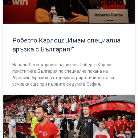
Роберто Карлош: „Имам специална
връзка с България!“
Начало Легендарният защитник Роберто Карлош
пристигна в България по специална покана на
Alphawin. Бразилецът демонстрира типичната си
усмивка още при първите си думи в София,