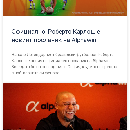
Официално: Роберто Карлош е
новият посланик на Alphawin!
Начало Легендарният бразилски футболист Роберто
Карлош е новият официален посланик на Alphawin.
Звездата бе на посещение в София, където се срещна
с най-верните си фенове