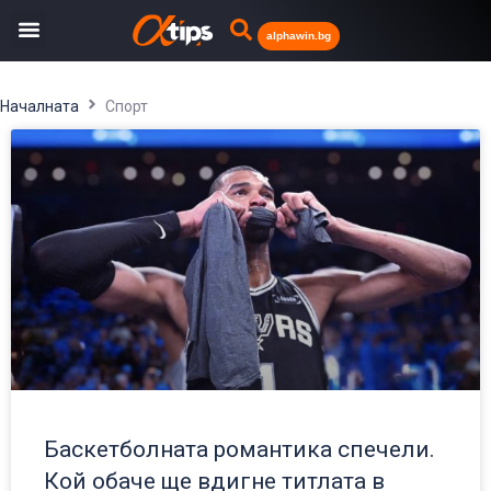
alphawin.bg
Началната
Спорт
Баскетболната романтика спечели.
Кой обаче ще вдигне титлата в