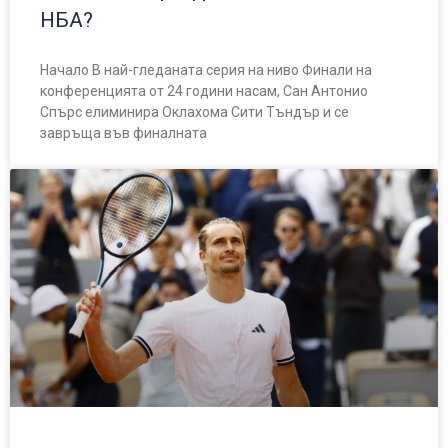
НБА?
Начало В най-гледаната серия на ниво Финали на
конференцията от 24 години насам, Сан Антонио
Спърс елиминира Оклахома Сити Тъндър и се
завръща във финалната