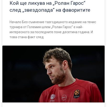
Кой ще ликува на „Ролан Гарос“
след „звездопада“ на фаворитите
Начало Без съмнение тазгодишното издание на тенис
турнира от Големия шлем „Ролан Гарос“ е най-
интересното за последните поне десетина година. И
това стана факт след