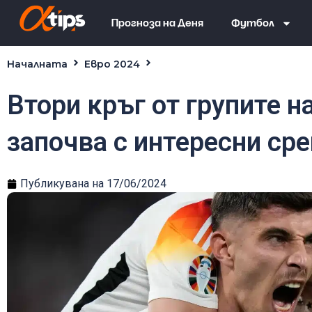
Прогноза на Деня
Футбол
Началната
Евро 2024
Втори кръг от групите на Евро 2024 започва с инте
Втори кръг от групите н
започва с интересни ср
Публикувана на
17/06/2024