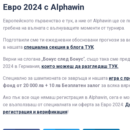
Евро 2024 с Alphawin
Европейското първенство е тук, а ние от Alphawin ще се 
гребена на вълната с вълнуващите моменти от турнира.
Подготвили сме ти ежедневни обосновани прогнози за 
в нашата
специална секция в блога ТУК
.
Верни на слогана „
Бонус след Бонус
“, също така сме пр
2024 в Германия,
които можеш да разгледаш ТУК
.
Специално за шампионата се завръща и нашата
игра с п
фонд от 20 000 лв + 10 лв Безплатен залог
за всяка вярн
Ако пък все още нямаш регистрация в Alphawin, сега е м
се възползваш от специалната ни оферта за Евро 2024:
До
регистрация и верификация
!