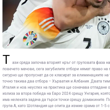
Т
ази сряда започва вторият кръг от груповата фаза н
повечето мачове, сега загубилите отбори нямат право на 
сигурно ще пропуснат да се класират за елиминациите на 
точно такива два отбора – Хърватия и Албания. Двата ти
Италия и нов неуспех на практика ще означава отпадане о
излиза за втора победа на Евро 2024 срещу Унгария, която
има нелеката задача да търси точки срещу домакините. П
група А, като Шотландия ще опита да измие срама от 1-5