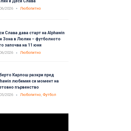
лин и Деси Слава
06/2026
Любопитно
си Слава дава старт на Alphawin
н Зона в Люлин – футболното
то започва на 11 юни
06/2026
Любопитно
берто Карлош разкри пред
phawin любимия си момент на
етовно първенство
05/2026
Любопитно
,
Футбол