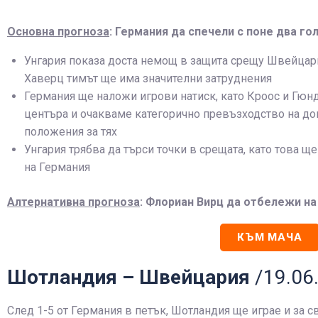
Основна прогноза
: Германия да спечели с поне два го
Унгария показа доста немощ в защита срещу Швейцари
Хаверц тимът ще има значителни затруднения
Германия ще наложи игрови натиск, като Кроос и Гюнд
центъра и очакваме категорично превъзходство на до
положения за тях
Унгария трябва да търси точки в срещата, като това щ
на Германия
Алтернативна прогноза
: Флориан Вирц да отбележи на
КЪМ МАЧА
Шотландия – Швейцария
/19.06
След 1-5 от Германия в петък, Шотландия ще играе и за св