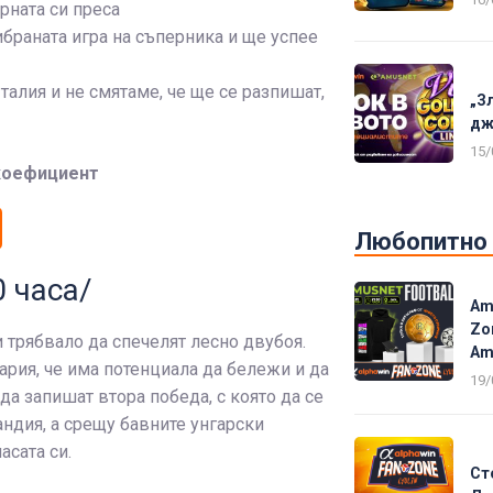
рната си преса
ибраната игра на съперника и ще успее
талия и не смятаме, че ще се разпишат,
„З
дж
15/
4 коефициент
Любопитно
0 часа/
Am
Zo
 трябвало да спечелят лесно двубоя.
Am
рия, че има потенциала да бележи и да
19/
а запишат втора победа, с която да се
ндия, а срещу бавните унгарски
асата си.
Ст