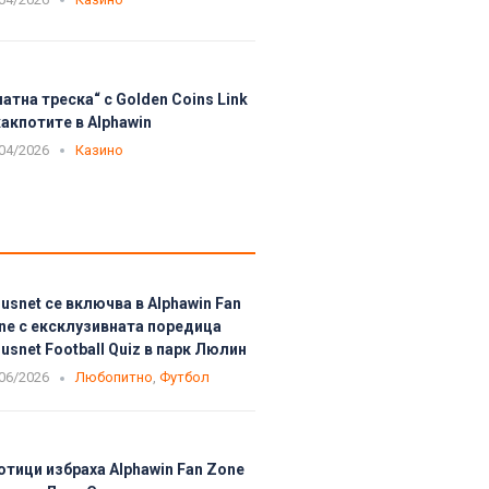
латна треска“ с Golden Coins Link
акпотите в Alphawin
04/2026
Казино
usnet се включва в Alphawin Fan
ne с ексклузивната поредица
usnet Football Quiz в парк Люлин
06/2026
Любопитно
,
Футбол
отици избраха Alphawin Fan Zone