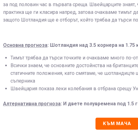
за под половин час в първата среща. Швейцарците знаят,
практика ще ги класира напред, затова очакваме тимът д
защото Шотландия ще е отборът, който трябва да търси по
Основна прогноза
: Шотландия над 3.5 корнера на 1.75
Тимът трябва да търси точките и очакваме много по-от
Всички знаем, че основните достойнства на британците
статичните положения, като смятаме, че шотландицте 
съперника
Швейцария показа леки колебания в отбрана срещу Ун
Алтернативна прогноза
: И двете полувремена под 1.5 
КЪМ МАЧА