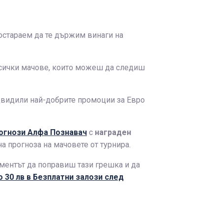
постараем да те държим винаги на
всички мачове, които можеш да следиш
едвидили най-добрите промоции за Евро
рогнози Алфа Познавач
с
награден
а прогноза на мачовете от турнира.
оментът да поправиш тази грешка и да
 30 лв в Безплатни залози след