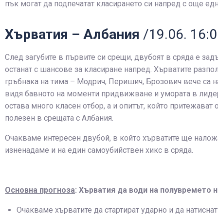
пък могат да подпечатат класирането си напред с още едн
Хърватия – Албания
/19.06. 16:
След загубите в първите си срещи, двубоят в сряда е задъ
останат с шансове за класиране напред. Хърватите разпола
гръбнака на тима – Модрич, Перишич, Брозович вече са на
видя бавното на моменти придвижване и умората в лидер
остава много класен отбор, а и опитът, който притежава
полезен в срещата с Албания.
Очакваме интересен двубой, в който хърватите ще наложа
изненадаме и на един самоубийствен хикс в сряда.
Основна прогноза
: Хърватия да води на полувремето 
Очакваме хърватите да стартират ударно и да натиснат