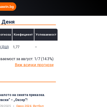
hawin.bg
а Деня
огноза
Коефициент
Успеваемост
 (ДШ)
1,77
–
ваемост за август: 1/7
(14.3
%)
Виж всички прогнози
чалото на синята приказка.
евски“ – „Оксер“!
09/2025
Евро 2024
,
Футбол