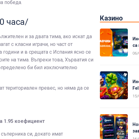
а победа.
Казино
00 часа/
лжителен и за двата тима, ако искат да
Ин
гат с класни играчи, но част от
са 
 години и в срещата с Испания ясно се
06/
ите на тима. Въпреки това, Хърватия си
т определено би бил изключително
Ин
т териториален превес, но няма да се
Fel
15/
на 1.95 коефициент
Но
за
 съперника си, докато имат
16/