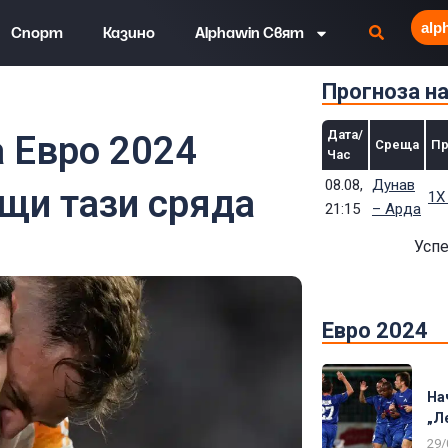
alp
Спорт
Казино
Alphawin Свят
Прогноза н
ресни срещи тази сряда
Дата/
а Евро 2024
Среща
Пр
Час
08.08,
Дунав
ещи тази сряда
1Х
21:15
– Арда
Успе
Евро 2024
На
„Л
29/