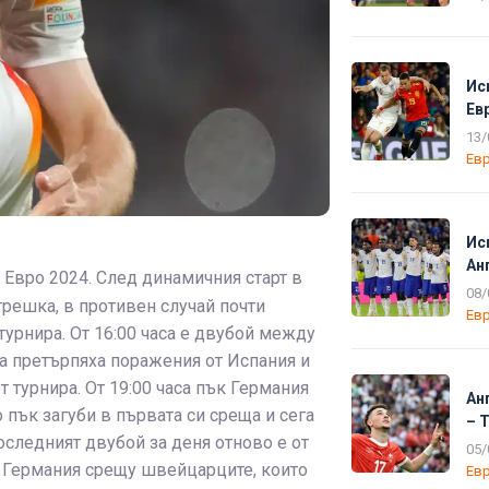
Ис
Ев
13/
Евр
Ис
Ан
а Евро 2024. След динамичния старт в
08/
грешка, в противен случай почти
Евр
турнира. От 16:00 часа е двубой между
ма претърпяха поражения от Испания и
т турнира. От 19:00 часа пък Германия
Ан
 пък загуби в първата си среща и сега
– 
оследният двубой за деня отново е от
05/
 с Германия срещу швейцарците, които
Евр