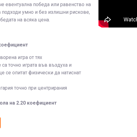
 че евентуална победа или равенство на
а подходи умно и без излишни рискове,
бедата на всяка цена.
 коефициент
ворена игра от тях
 са точно играта във въздуха и
ще се опитат физически да натиснат
гария точно при центрирания
гола на 2.20 коефициент