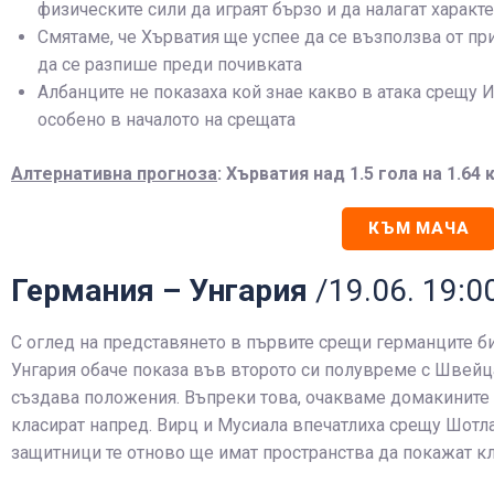
физическите сили да играят бързо и да налагат характе
Смятаме, че Хърватия ще успее да се възползва от пр
да се разпише преди почивката
Албанците не показаха кой знае какво в атака срещу И
особено в началото на срещата
Алтернативна прогноза
: Хърватия над 1.5 гола на 1.6
КЪМ МАЧА
Германия – Унгария
/19.06. 19:0
С оглед на представянето в първите срещи германците би
Унгария обаче показа във второто си полувреме с Швейца
създава положения. Въпреки това, очакваме домакините д
класират напред. Вирц и Мусиала впечатлиха срещу Шотла
защитници те отново ще имат пространства да покажат кл