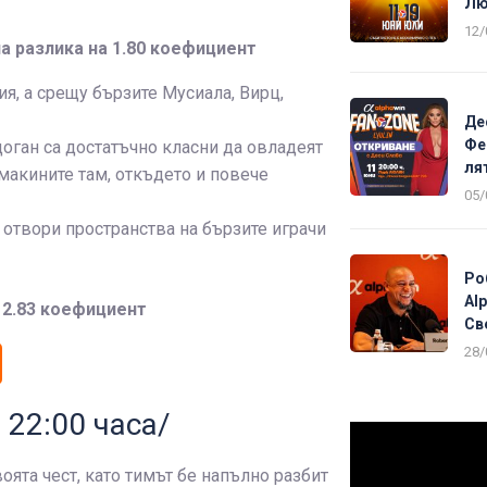
Лю
12/
ла разлика на 1.80 коефициент
я, а срещу бързите Мусиала, Вирц,
Де
Фе
оган са достатъчно класни да овладеят
ля
макините там, откъдето и повече
05/
е отвори пространства на бързите играчи
Ро
Al
 2.83 коефициент
Св
28/
. 22:00 часа/
оята чест, като тимът бе напълно разбит