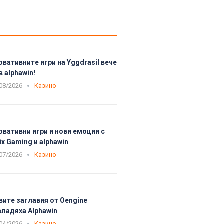
овативните игри на Yggdrasil вече
в alphawin!
08/2026
Казино
овативни игри и нови емоции с
ix Gaming и alphawin
07/2026
Казино
вите заглавия от Oengine
владяха Alphawin
04/2026
Казино