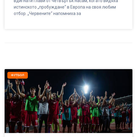
вдигнати глави от четвъртък насам, когато видяха
истинското „пробуждане“ в Европа на своя любим
отбор. „Червените“ напомниха за
ФУТБОЛ