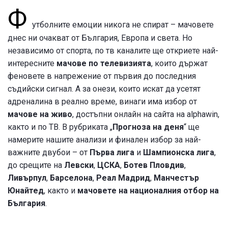
Ф
утболните емоции никога не спират – мачовете
днес ни очакват
от България, Европа и света. Но
независимо от спорта, по тв каналите ще откриете най-
интересните
мачове по телевизията
, които държат
феновете в напрежение от първия до последния
съдийски сигнал. А за онези, които искат да усетят
адреналина в реално време, винаги има избор от
мачове на живо
, достъпни онлайн на сайта на alphawin,
както и по ТВ. В рубриката „
Прогноза на деня
“ ще
намерите нашите анализи и финален избор за най-
важните двубои – от
Първа лига
и
Шампионска лига
,
до срещите на
Левски
,
ЦСКА
,
Ботев Пловдив
,
Ливърпул
,
Барселона
,
Реал Мадрид
,
Манчестър
Юнайтед
, както и
мачовете на националния отбор на
България
.