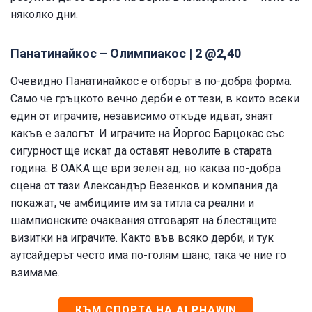
няколко дни.
Панатинайкос – Олимпиакос | 2 @2,40
Очевидно Панатинайкос е отборът в по-добра форма.
Само че гръцкото вечно дерби е от тези, в които всеки
един от играчите, независимо откъде идват, знаят
какъв е залогът. И играчите на Йоргос Барцокас със
сигурност ще искат да оставят неволите в старата
година. В ОАКА ще ври зелен ад, но каква по-добра
сцена от тази Александър Везенков и компания да
покажат, че амбициите им за титла са реални и
шампионските очаквания отговарят на блестящите
визитки на играчите. Както във всяко дерби, и тук
аутсайдерът често има по-голям шанс, така че ние го
взимаме.
КЪМ СПОРТА НА ALPHAWIN