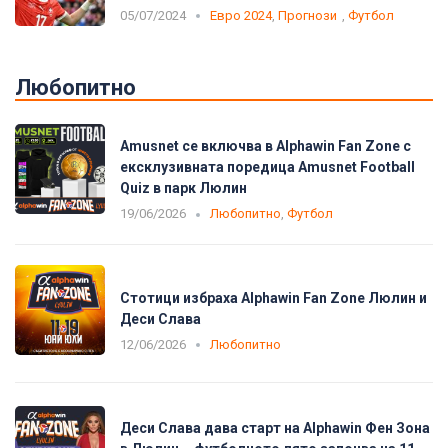
05/07/2024
Евро 2024
,
Прогнози
,
Футбол
Любопитно
Amusnet се включва в Alphawin Fan Zone с
ексклузивната поредица Amusnet Football
Quiz в парк Люлин
19/06/2026
Любопитно
,
Футбол
Стотици избраха Alphawin Fan Zone Люлин и
Деси Слава
12/06/2026
Любопитно
Деси Слава дава старт на Alphawin Фен Зона