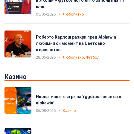
в Люлин – футболното лято започва на 11
юни
05/06/2026
Любопитно
Роберто Карлош разкри пред Alphawin
любимия си момент на Световно
първенство
28/05/2026
Любопитно
,
Футбол
Казино
Иновативните игри на Yggdrasil вече са в
alphawin!
06/08/2026
Казино