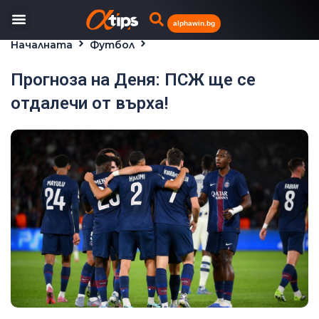
alphawin.bg
Началната
Футбол
Прогноза на Деня: ПСЖ ще се отдалечи от върха!
Прогноза на Деня: ПСЖ ще се
отдалечи от върха!