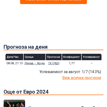
Прогноза на деня
Дата/Час
Среща
Прогноза
Коефициент
Успеваемост
08.08, 21:15
Дунав – Арда
1Х (ДШ)
1,77
–
Успеваемост за август: 1/7
(14.3
%)
Виж всички прогнози
Още от Евро 2024