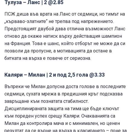
Тулуза – Ланс | 2 @2.85
ПСЖ диша във врата на Ланс от седмици, но тимът на
„кърваво-златните“ не трепва под напрежението.
Предстоящият двубой дава отлична възможност Ланс
отново да окаже натиск върху действащия шампион
на Франция. Това е шанс, който отборът не може да си
позволи да пропусне, а мотивацията да остане в
битката на върха е повече от сериозна.
Каляри – Милан | 2 и под 2,5 гола @3.33
Въпреки че Милан допусна доста голове в последните
седмици, сухата мрежа в предишния кръг подсказва
завръщане към познатата стабилност.
Дисциплинираната защита на тима ще бъде ключът
към пореден успех срещу Каляри. Очакванията са
Милан да контролира мача и с минимален, но ценен
резултат да се върне на върха в класирането – поне за