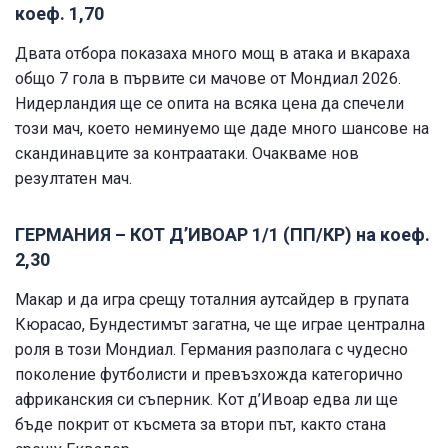
коеф. 1,70
Двата отбора показаха много мощ в атака и вкараха
общо 7 гола в първите си мачове от Мондиал 2026.
Нидерландия ще се опита на всяка цена да спечели
този мач, което неминуемо ще даде много шансове на
скандинавците за контраатаки. Очакваме нов
резултатен мач.
ГЕРМАНИЯ – КОТ Д’ИВОАР 1/1 (ПП/КР) на коеф.
2,30
Макар и да игра срещу тоталния аутсайдер в групата
Кюрасао, Бундестимът загатна, че ще играе централна
роля в този Мондиал. Германия разполага с чудесно
поколение футболисти и превъзхожда категорично
африканския си съперник. Кот д’Ивоар едва ли ще
бъде покрит от късмета за втори път, както стана