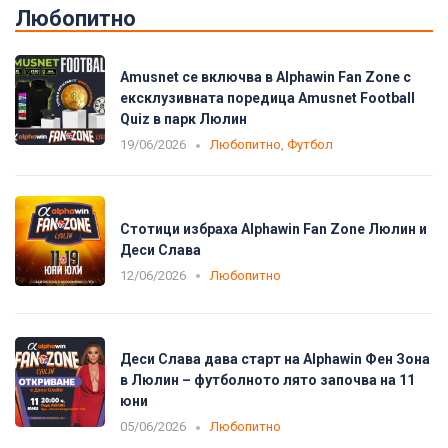
Любопитно
Amusnet се включва в Alphawin Fan Zone с
ексклузивната поредица Amusnet Football
Quiz в парк Люлин
19/06/2026
Любопитно
,
Футбол
Стотици избраха Alphawin Fan Zone Люлин и
Деси Слава
12/06/2026
Любопитно
Деси Слава дава старт на Alphawin Фен Зона
в Люлин – футболното лято започва на 11
юни
05/06/2026
Любопитно