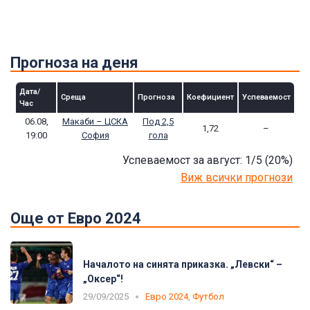
Прогноза на деня
Дата/
Среща
Прогноза
Коефициент
Успеваемост
Час
06.08,
Макаби – ЦСКА
Под 2,5
1,72
–
19:00
София
гола
Успеваемост за август: 1/5
(20
%)
Виж всички прогнози
Още от Евро 2024
Началото на синята приказка. „Левски“ –
„Оксер“!
29/09/2025
Евро 2024
,
Футбол