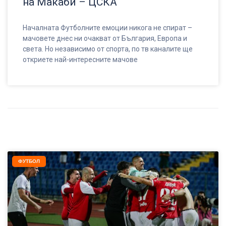
на Макаби – ЦСКА
Началната Футболните емоции никога не спират –
мачовете днес ни очакват от България, Европа и
света. Но независимо от спорта, по тв каналите ще
откриете най-интересните мачове
ФУТБОЛ