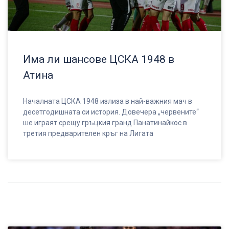
Има ли шансове ЦСКА 1948 в
Атина
Началната ЦСКА 1948 излиза в най-важния мач в
десетгодишната си история. Довечера „червените“
ше играят срещу гръцкия гранд Панатинайкос в
третия предварителен кръг на Лигата