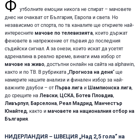
Ф
утболните емоции никога не спират – мачовете
днес ни очакват
от България, Европа и света. Но
независимо от спорта, по тв каналите ще откриете най-
интересните
мачове по телевизията
, които държат
феновете в напрежение от първия до последния
съдийски сигнал. А за онези, които искат да усетят
адреналина в реално време, винаги има избор от
мачове на живо
, достъпни онлайн на сайта на alphawin,
както и по ТВ. В рубриката „
Прогноза на деня
“ ще
намерите нашите анализи и финален избор за най-
важните двубои – от
Първа лига
и
Шампионска лига
,
до срещите на
Левски
,
ЦСКА
,
Ботев Пловдив
,
Ливърпул
,
Барселона
,
Реал Мадрид
,
Манчестър
Юнайтед
, както и
мачовете на националния отбор на
България
.
НИДЕРЛАНДИЯ – ШВЕЦИЯ „Над 2,5 гола“ на