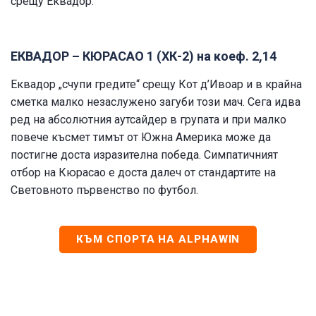
срещу Еквадор.
ЕКВАДОР – КЮРАСАО 1 (ХК-2) на коеф. 2,14
Еквадор „счупи гредите“ срещу Кот д’Ивоар и в крайна
сметка малко незаслужено загуби този мач. Сега идва
ред на абсолютния аутсайдер в групата и при малко
повече късмет тимът от Южна Америка може да
постигне доста изразителна победа. Симпатичният
отбор на Кюрасао е доста далеч от стандартите на
Световното първенство по футбол.
КЪМ СПОРТА НА ALPHAWIN