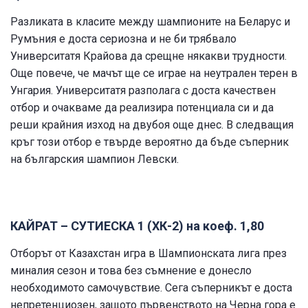
Разликата в класите между шампионите на Беларус и
Румъния е доста сериозна и не би трябвало
Университатя Крайова да срещне някакви трудности.
Още повече, че мачът ще се играе на неутрален терен в
Унгария. Университатя разполага с доста качествен
отбор и очакваме да реализира потенциала си и да
реши крайния изход на двубоя още днес. В следващия
кръг този отбор е твърде вероятно да бъде съперник
на българския шампион Левски.
КАЙРАТ – СУТИЕСКА 1 (ХК-2) на коеф. 1,80
Отборът от Казахстан игра в Шампионската лига през
миналия сезон и това без съмнение е донесло
необходимото самочувствие. Сега съперникът е доста
непретенциозен, защото първенството на Черна гора е