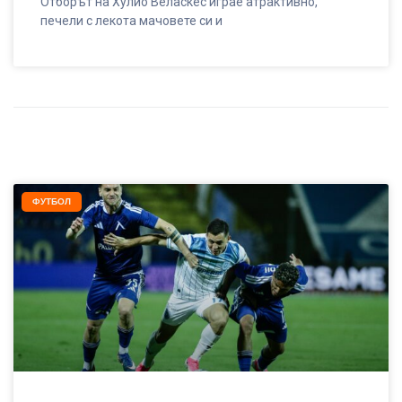
Отборът на Хулио Веласкес играе атрактивно,
печели с лекота мачовете си и
ФУТБОЛ