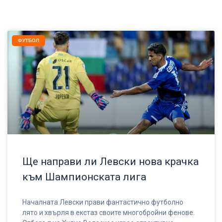
ФУТБОЛ
Ще направи ли Левски нова крачка
към Шампионската лига
Началната Левски прави фантастично футболно
лято и хвърля в екстаз своите многобройни фенове.