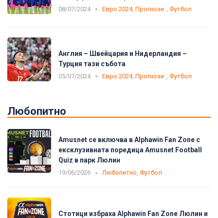
08/07/2024
Евро 2024
,
Прогнози
,
Футбол
Англия – Швейцария и Нидерландия –
Турция тази събота
05/07/2024
Евро 2024
,
Прогнози
,
Футбол
Любопитно
Amusnet се включва в Alphawin Fan Zone с
ексклузивната поредица Amusnet Football
Quiz в парк Люлин
19/06/2026
Любопитно
,
Футбол
Стотици избраха Alphawin Fan Zone Люлин и