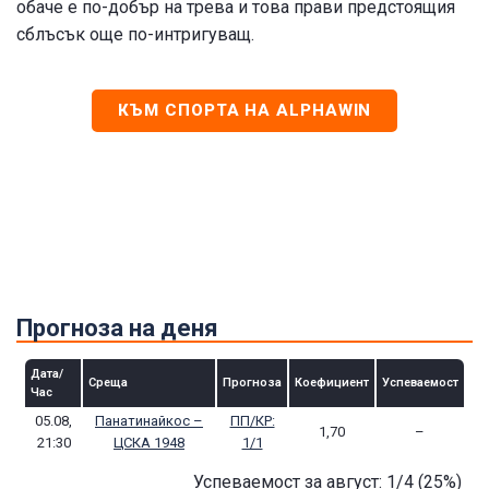
обаче е по-добър на трева и това прави предстоящия
сблъсък още по-интригуващ.
КЪМ СПОРТА НА ALPHAWIN
Прогноза на деня
Дата/
Среща
Прогноза
Коефициент
Успеваемост
Час
05.08,
Панатинайкос –
ПП/КР:
1,70
–
21:30
ЦСКА 1948
1/1
Успеваемост за август: 1/4
(25
%)