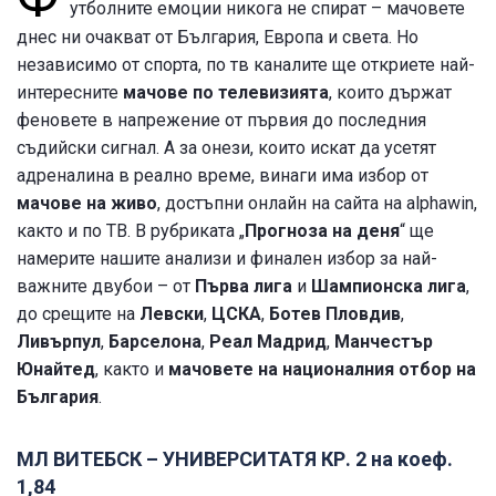
утболните емоции никога не спират – мачовете
днес ни очакват
от България, Европа и света. Но
независимо от спорта, по тв каналите ще откриете най-
интересните
мачове по телевизията
, които държат
феновете в напрежение от първия до последния
съдийски сигнал. А за онези, които искат да усетят
адреналина в реално време, винаги има избор от
мачове на живо
, достъпни онлайн на сайта на alphawin,
както и по ТВ. В рубриката „
Прогноза на деня
“ ще
намерите нашите анализи и финален избор за най-
важните двубои – от
Първа лига
и
Шампионска лига
,
до срещите на
Левски
,
ЦСКА
,
Ботев Пловдив
,
Ливърпул
,
Барселона
,
Реал Мадрид
,
Манчестър
Юнайтед
, както и
мачовете на националния отбор на
България
.
МЛ ВИТЕБСК – УНИВЕРСИТАТЯ КР. 2 на коеф.
1,84