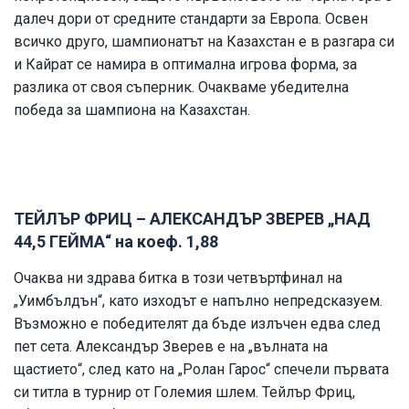
далеч дори от средните стандарти за Европа. Освен
всичко друго, шампионатът на Казахстан е в разгара си
и Кайрат се намира в оптимална игрова форма, за
разлика от своя съперник. Очакваме убедителна
победа за шампиона на Казахстан.
ТЕЙЛЪР ФРИЦ – АЛЕКСАНДЪР ЗВЕРЕВ „НАД
44,5 ГЕЙМА“ на коеф. 1,88
Очаква ни здрава битка в този четвъртфинал на
„Уимбълдън“, като изходът е напълно непредсказуем.
Възможно е победителят да бъде излъчен едва след
пет сета. Александър Зверев е на „вълната на
щастието“, след като на „Ролан Гарос“ спечели първата
си титла в турнир от Големия шлем. Тейлър Фриц,