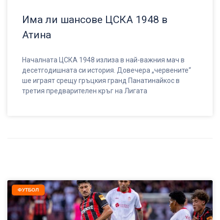
Има ли шансове ЦСКА 1948 в
Атина
Началната ЦСКА 1948 излиза в най-важния мач в
десетгодишната си история. Довечера „червените“
ше играят срещу гръцкия гранд Панатинайкос в
третия предварителен кръг на Лигата
ФУТБОЛ