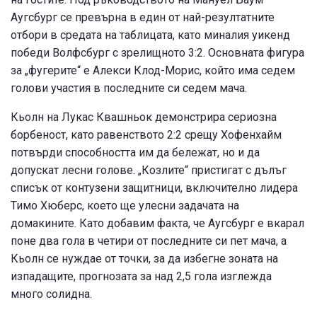
Аугсбург се превърна в един от най-резултатните
отбори в средата на таблицата, като миналия уикенд
победи Волфсбург с зрелищното 3:2. Основната фигура
за „фугерите“ е Алекси Клод-Морис, който има седем
голови участия в последните си седем мача.
Кьолн на Лукас Квашньок демонстрира сериозна
борбеност, като равенството 2:2 срещу Хофенхайм
потвърди способността им да бележат, но и да
допускат лесни голове. „Козлите“ пристигат с дълъг
списък от контузени защитници, включително лидера
Тимо Хюберс, което ще улесни задачата на
домакините. Като добавим факта, че Аугсбург е вкарал
поне два гола в четири от последните си пет мача, а
Кьолн се нуждае от точки, за да избегне зоната на
изпадащите, прогнозата за над 2,5 гола изглежда
много солидна.