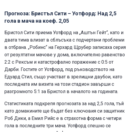
Прогноза: Бристъл Сити – Уотфорд: Над 2,5
гола в мача на коеф. 2,05
Бристол Сити приема Уотфорд на „Аштън Гейт“, като и
двата тима влизат в сблъсъка с подчертани проблеми
в отбрана. „Робинс“ на Герхард Щрубер записаха серия
от резултатни мачове у дома, включително равенство
2:2 с Рексъм и катастрофално поражение с 0:5 от
Дарби. Гостите от Уотфорд, под ръководството на
Едуард Стил, също участват в зрелищни двубои, като
последната им визита на този стадион завърши с
разгромното 5:1 за Бристол в началото на годината.
Статистиката подкрепя прогнозата за над 2,5 гола, тъй
като домакините ще бъдат без ключовия си защитник
Роб Дики, а Емил Рийс е в страхотна форма с четири
гола в последните три мача. Уотфорд спешно се