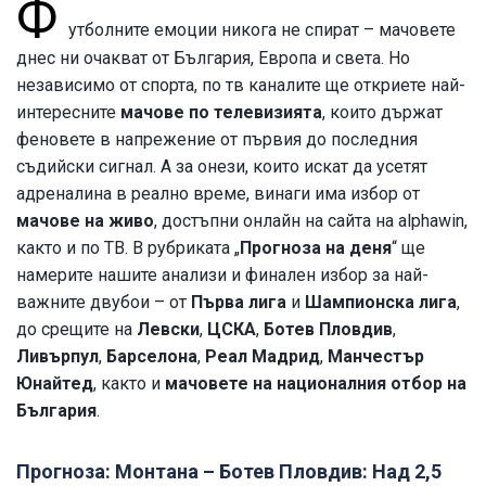
Ф
утболните емоции никога не спират – мачовете
днес ни очакват
от България, Европа и света. Но
независимо от спорта, по тв каналите ще откриете най-
интересните
мачове по телевизията
, които държат
феновете в напрежение от първия до последния
съдийски сигнал. А за онези, които искат да усетят
адреналина в реално време, винаги има избор от
мачове на живо
, достъпни онлайн на сайта на alphawin,
както и по ТВ. В рубриката „
Прогноза на деня
“ ще
намерите нашите анализи и финален избор за най-
важните двубои – от
Първа лига
и
Шампионска лига
,
до срещите на
Левски
,
ЦСКА
,
Ботев Пловдив
,
Ливърпул
,
Барселона
,
Реал Мадрид
,
Манчестър
Юнайтед
, както и
мачовете на националния отбор на
България
.
Прогноза: Монтана – Ботев Пловдив: Над 2,5