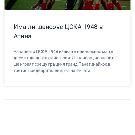
Има ли шансове ЦСКА 1948 в
Атина
Началната ЦСКА 1948 излиза в най-важния мач в
десетгодишната си история. Довечера „червените“
ше играят срещу гръцкия гранд Панатинайкос в
третия предварителен кръг на Лигата