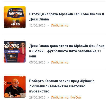
Стотици избраха Alphawin Fan Zone Люлин и
Деси Слава
12/06/2026
Любопитно
Деси Слава дава старт на Alphawin Фен Зона
в Люлин – футболното лято започва на 11
юни
05/06/2026
Любопитно
Роберто Карлош разкри пред Alphawin
любимия си момент на Световно
първенство
28/05/2026
Любопитно
,
Футбол