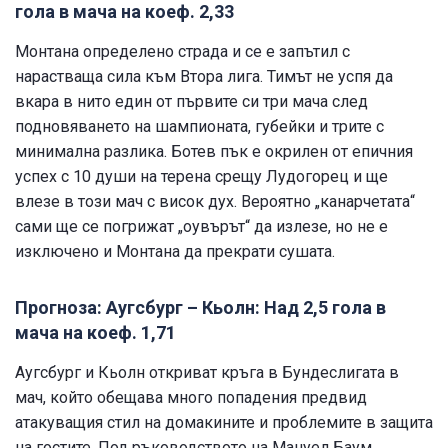
гола в мача на коеф. 2,33
Монтана определено страда и се е запътил с
нарастваща сила към Втора лига. Тимът не успя да
вкара в нито един от първите си три мача след
подновяването на шампионата, губейки и трите с
минимална разлика. Ботев пък е окрилен от епичния
успех с 10 души на терена срещу Лудогорец и ще
влезе в този мач с висок дух. Вероятно „канарчетата“
сами ще се погрижат „оувърът“ да излезе, но не е
изключено и Монтана да прекрати сушата.
Прогноза: Аугсбург – Кьолн: Над 2,5 гола в
мача на коеф. 1,71
Аугсбург и Кьолн откриват кръга в Бундеслигата в
мач, който обещава много попадения предвид
атакуващия стил на домакините и проблемите в защита
на гостите. Под ръководството на Мануел Баум