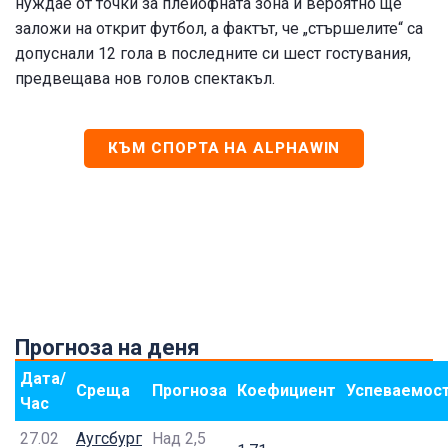
нуждае от точки за плейофната зона и вероятно ще
заложи на открит футбол, а фактът, че „стършелите“ са
допуснали 12 гола в последните си шест гостувания,
предвещава нов голов спектакъл.
КЪМ СПОРТА НА ALPHAWIN
Прогноза на деня
Дата/
Среща
Прогноза
Коефициент
Успеваемос
Час
27.02
Аугсбург
Над 2,5