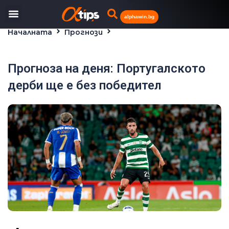
alphawin.bg
Началната
Прогнози
Прогноза на деня: Португалското дерби ще е без
победител
Прогноза на деня: Португалското
дерби ще е без победител