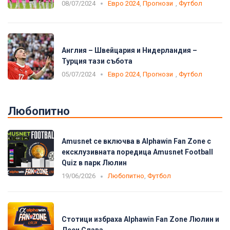
08/07/2024
Евро 2024
,
Прогнози
,
Футбол
Англия – Швейцария и Нидерландия –
Турция тази събота
05/07/2024
Евро 2024
,
Прогнози
,
Футбол
Любопитно
Amusnet се включва в Alphawin Fan Zone с
ексклузивната поредица Amusnet Football
Quiz в парк Люлин
19/06/2026
Любопитно
,
Футбол
Стотици избраха Alphawin Fan Zone Люлин и
Деси Слава