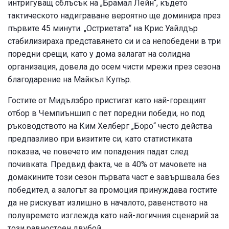
интригуващ сблъсък на „Брамал Лейн“, където
тактическото надиграване вероятно ще доминира през
първите 45 минути. „Остриетата“ на Крис Уайлдър
стабилизираха представянето си и са непобедени в три
поредни срещи, като у дома залагат на солидна
организация, довела до осем чисти мрежи през сезона
благодарение на Майкъл Купър.
Гостите от Мидълзбро пристигат като най-горещият
отбор в Чемпиъншип с пет поредни победи, но под
ръководството на Ким Хелберг „Боро“ често действа
предпазливо при визитите си, като статистиката
показва, че повечето им попадения падат след
почивката. Предвид факта, че в 40% от мачовете на
домакините този сезон първата част е завършвала без
победител, а залогът за промоция принуждава гостите
да не рискуват излишно в началото, равенството на
полувремето изглежда като най-логичния сценарий за
този равностоен двубой.