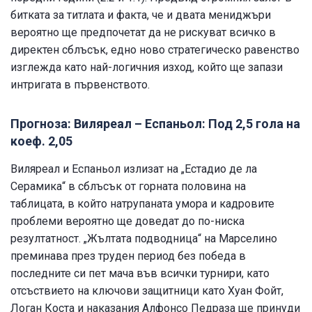
битката за титлата и факта, че и двата мениджъри
вероятно ще предпочетат да не рискуват всичко в
директен сблъсък, едно ново стратегическо равенство
изглежда като най-логичния изход, който ще запази
интригата в първенството.
Прогноза: Виляреал – Еспаньол: Под 2,5 гола на
коеф. 2,05
Виляреал и Еспаньол излизат на „Естадио де ла
Серамика“ в сблъсък от горната половина на
таблицата, в който натрупаната умора и кадровите
проблеми вероятно ще доведат до по-ниска
резултатност. „Жълтата подводница“ на Марселино
преминава през труден период без победа в
последните си пет мача във всички турнири, като
отсъствието на ключови защитници като Хуан Фойт,
Логан Коста и наказания Алфонсо Педраза ще принуди