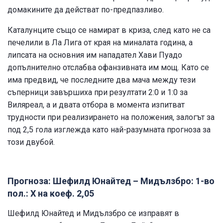
домакините да действат по-предпазливо.
Каталунците също се намират в криза, след като не са
печелили в Ла Лига от края на миналата година, а
липсата на основния им нападател Хави Пуадо
допълнително отслабва офанзивната им мощ. Като се
има предвид, че последните два мача между тези
съперници завършиха при резултати 2:0 и 1:0 за
Виляреал, а и двата отбора в момента изпитват
трудности при реализирането на положения, залогът за
под 2,5 гола изглежда като най-разумната прогноза за
този двубой.
Прогноза: Шефилд Юнайтед – Мидълзбро: 1-во
пол.: Х на коеф. 2,05
Шефилд Юнайтед и Мидълзбро се изправят в