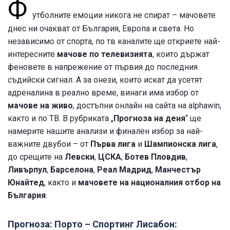
Ф
утболните емоции никога не спират – мачовете
днес ни очакват
от България, Европа и света. Но
независимо от спорта, по тв каналите ще откриете най-
интересните
мачове по телевизията
, които държат
феновете в напрежение от първия до последния
съдийски сигнал. А за онези, които искат да усетят
адреналина в реално време, винаги има избор от
мачове на живо
, достъпни онлайн на сайта на alphawin,
както и по ТВ. В рубриката „
Прогноза на деня
“ ще
намерите нашите анализи и финален избор за най-
важните двубои – от
Първа лига
и
Шампионска лига
,
до срещите на
Левски
,
ЦСКА
,
Ботев Пловдив
,
Ливърпул
,
Барселона
,
Реал Мадрид
,
Манчестър
Юнайтед
, както и
мачовете на националния отбор на
България
.
Прогноза: Порто – Спортинг Лисабон: