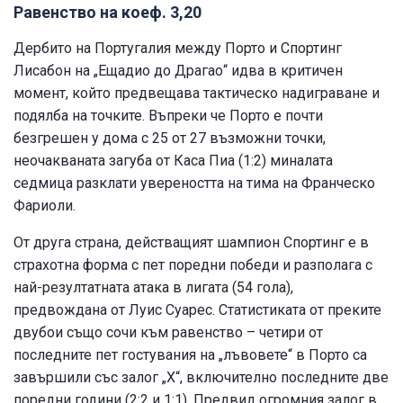
Равенство на коеф. 3,20
Дербито на Португалия между Порто и Спортинг
Лисабон на „Ещадио до Драгао“ идва в критичен
момент, който предвещава тактическо надиграване и
подялба на точките. Въпреки че Порто е почти
безгрешен у дома с 25 от 27 възможни точки,
неочакваната загуба от Каса Пиа (1:2) миналата
седмица разклати увереността на тима на Франческо
Фариоли.
От друга страна, действащият шампион Спортинг е в
страхотна форма с пет поредни победи и разполага с
най-резултатната атака в лигата (54 гола),
предвождана от Луис Суарес. Статистиката от преките
двубои също сочи към равенство – четири от
последните пет гостувания на „лъвовете“ в Порто са
завършили със залог „Х“, включително последните две
поредни години (2:2 и 1:1). Предвид огромния залог в