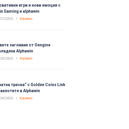
овативни игри и нови емоции с
ix Gaming и alphawin
07/2026
Казино
вите заглавия от Oengine
владяха Alphawin
04/2026
Казино
латна треска“ с Golden Coins Link
акпотите в Alphawin
04/2026
Казино