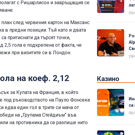
зполагат с Ришарлисон и завръщащия се
ля
яване.
05/
 план след червения картон на Максанс
а в предни позиции. Тъй като и двата
Ро
са притиснати да търсят точки,
Al
 2,5 гола е подкрепена от факта, че
Св
лежи при визитите си в Лондон.
28/
ола на коеф. 2,12
Казино
сък за Купата на Франция, в който
Ин
те под ръководството на Пауло Фонсека
са 
 едва един гол в трите си мача от
06/
 победи на „Групама Стейдиъм“ във
олили на противника да се разпише нито