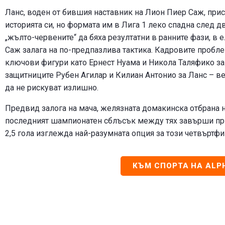
Ланс, воден от бившия наставник на Лион Пиер Саж, прис
историята си, но формата им в Лига 1 леко спадна след 
„жълто-червените“ да бяха резултатни в ранните фази, в
Саж залага на по-предпазлива тактика. Кадровите пробле
ключови фигури като Ернест Нуама и Никола Таляфико за 
защитниците Рубен Агилар и Килиан Антонио за Ланс – в
да не рискуват излишно.
Предвид залога на мача, желязната домакинска отбрана н
последният шампионатен сблъсък между тях завърши при 
2,5 гола изглежда най-разумната опция за този четвъртфи
КЪМ СПОРТА НА ALP