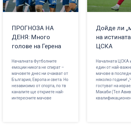
ПРОГНОЗА НА
Дойде ли „
ДЕНЯ: Много
на истината
голове на Герена
ЦСКА
Началната Футболните
Началната ЦСКА и
емоции никога не спират –
един от най-важн
мачовете днес ни очакват от
мачове в последн
България, Европа и света. Но
няколко години! „
независимо от спорта, по тв
гостуват на изра
каналите ще откриете най-
Макаби (Тел Авив
интересните мачове
квалификационен