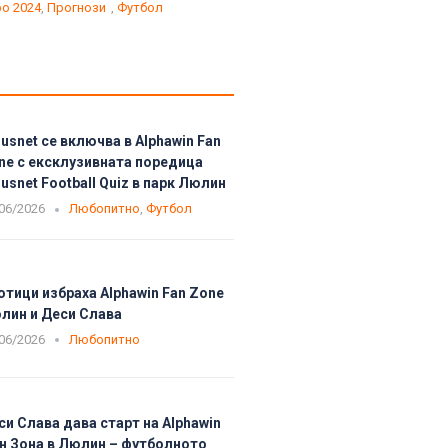
о 2024
,
Прогнози
,
Футбол
usnet се включва в Alphawin Fan
ne с ексклузивната поредица
usnet Football Quiz в парк Люлин
06/2026
Любопитно
,
Футбол
отици избраха Alphawin Fan Zone
лин и Деси Слава
06/2026
Любопитно
си Слава дава старт на Alphawin
н Зона в Люлин – футболното