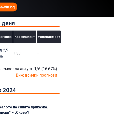
hawin.bg
а деня
огноза
Коефициент
Успеваемост
д 2,5
1,83
–
ла
аемост за август: 1/6
(16.67
%)
Виж всички прогнози
о 2024
чалото на синята приказка.
евски“ – „Оксер“!