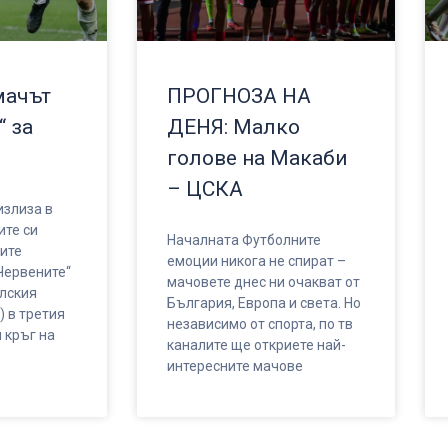
мачът
ПРОГНОЗА НА
“ за
ДЕНЯ: Малко
голове на Макаби
– ЦСКА
злиза в
ите си
Началната Футболните
ите
емоции никога не спират –
Червените“
мачовете днес ни очакват от
елския
България, Европа и света. Но
) в третия
независимо от спорта, по тв
 кръг на
каналите ще откриете най-
интересните мачове