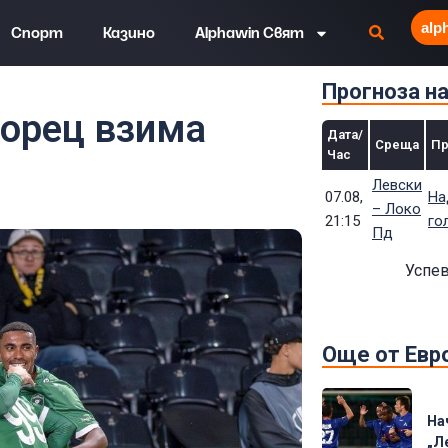
alp
Спорт
Казино
Alphawin Свят
Прогноза н
ц взима „мача на годината“
горец взима
Дата/
Среща
Пр
Час
Левски
07.08,
На
– Локо
21:15
го
Пд
Успев
Още от Евр
На
„Л