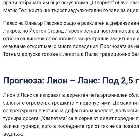
прави отбраната им още по-уязвима. „Шпорите“ обаче ра
Матис Тел, които ще търсят задължителни голове за оцел
Палас на Оливър Гласнер също е разклатен в дефанзивен
Лакроа, но Йорген Странд Ларсен остава постоянна заплах
отбора са лишени от основните си централни защитници и 
очакваме открит мач с много попадения. Прогнозата за над
Тотнъм допуска голове с лекота, а Палас традиционно бе
Прогноза: Лион – Ланс: Под 2,5 г
Лион и Ланс се изправят в директен четвъртфинален сблъ
залогът е огромен, а грешките – недопустими. Домакини
се превърнаха в истинска дефанзивна крепост, допускайки
турнира досега. „Хлапетата“ са в серия от девет поредни
всички турнири, като в последните три от тях не са позв
веднъж.