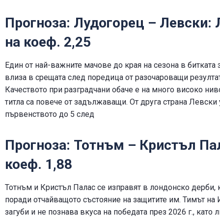
Прогноза: Лудогорец – Левски:
на коеф. 2,25
Един от най-важните мачове до края на сезона в битката 
влиза в срещата след поредица от разочароващи резултати
Качеството при разградчани обаче е на много високо нив
титла са повече от задължаващи. От друга страна Левски
първенството до 5 след
Прогноза: Тотнъм – Кристъл Пал
коеф. 1,88
Тотнъм и Кристъл Палас се изправят в лондонско дерби, 
поради отчайващото състояние на защитите им. Тимът на 
загуби и не познава вкуса на победата през 2026 г., като