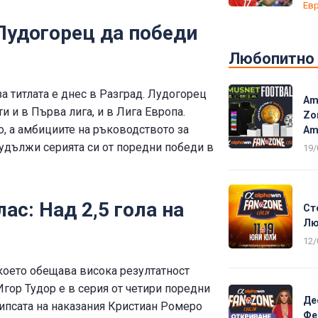
Евр
 Лудогорец да победи
Любопитно
за титлата е днес в Разград. Лудогорец
Am
 и в Първа лига, и в Лига Европа.
Zo
о, а амбициите на ръководството за
Am
 удължи серията си от поредни победи в
19/
ас: Над 2,5 гола на
Ст
Лю
12/
което обещава висока резултатност
Игор Тудор е в серия от четири поредни
Де
 липсата на наказания Кристиан Ромеро
Фе