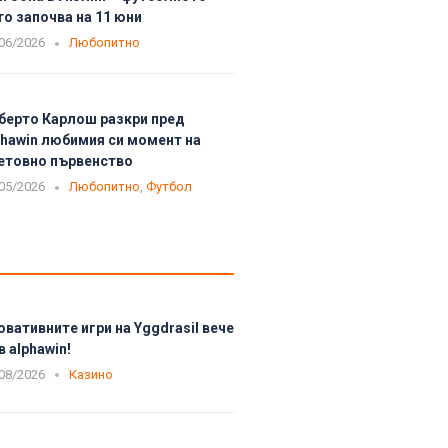
то започва на 11 юни
06/2026
Любопитно
берто Карлош разкри пред
phawin любимия си момент на
етовно първенство
05/2026
Любопитно
,
Футбол
овативните игри на Yggdrasil вече
в alphawin!
08/2026
Казино