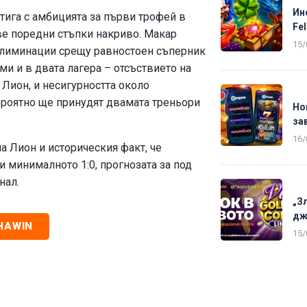
Ин
тига с амбицията за първи трофей в
Fel
две поредни стъпки накриво. Макар
15/
 елиминации срещу равностоен съперник
ми и в двата лагера – отсъствието на
Лион, и несигурността около
ероятно ще принудят двамата треньори
Но
за
16/
а Лион и историческия факт, че
минималното 1:0, прогнозата за под
нал.
„З
дж
HAWIN
15/