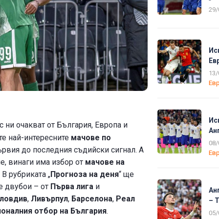
29/
Ис
Ев
13/
Евр
Ис
с ни очакват
от България, Европа и
Ан
ете най-интересните
мачове по
08/
ървия до последния съдийски сигнал. А
Евр
ме, винаги има избор от
мачове на
. В рубриката „
Прогноза на деня
“ ще
е двубои – от
Първа лига
и
Ан
Пловдив
,
Ливърпул
,
Барселона
,
Реал
– 
ионалния отбор на България
.
05/