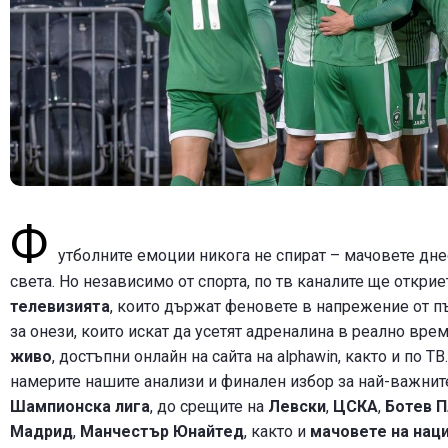
Ф
утболните емоции никога не спират – мачовете дне
света. Но независимо от спорта, по тв каналите ще откри
телевизията
, които държат феновете в напрежение от п
за онези, които искат да усетят адреналина в реално вре
живо
, достъпни онлайн на сайта на alphawin, както и по ТВ
намерите нашите анализи и финален избор за най-важнит
Шампионска лига
, до срещите на
Левски
,
ЦСКА
,
Ботев 
Мадрид
,
Манчестър Юнайтед
, както и
мачовете на нац