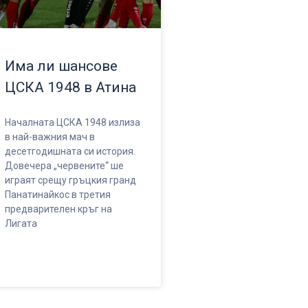
Има ли шансове
ЦСКА 1948 в Атина
Началната ЦСКА 1948 излиза
в най-важния мач в
десетгодишната си история.
Довечера „червените“ ше
играят срещу гръцкия гранд
Панатинайкос в третия
предварителен кръг на
Лигата