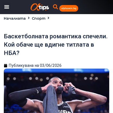
alphawin.bg
Началната
Спорт
Баскетболната романтика спечели. Кой обаче ще
вдигне титлата в НБА?
Баскетболната романтика спечели.
Кой обаче ще вдигне титлата в
НБА?
Публикувана на
03/06/2026