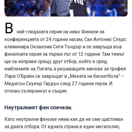
В
най-гледаната серия на ниво Финали на
конференцията от 24 години насам, Сан Антонио Спърс
елиминира Оклахома Сити Тъндър и се завръща във
финалната серия за първи път от 12 години. Там тимът
ще се изправи срещу друг отбор, който е сред
емблемите на Лигата, а решаващите мачове за трофея
Лари О‘Браян се завръщат в „Меката на баскетбола“ –
Медисън Скуеър Гардън след 27 години пауза. И
отново съперникът е същия.
Неутралният фен спечели.
Като неутрални фенове няма как да не сме щастливи
за двата отбора. От едната страна е един мегаполис,