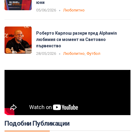
юни
05/06/2026
Любопитно
Роберто Карлош разкри пред Alphawin
любимия си момент на Световно
първенство
28/05/2026
Любопитно
,
Футбол
Подобни Публикации