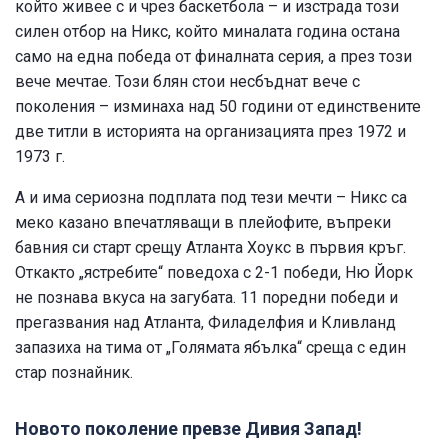
който живее с и чрез баскетбола – и изстрада този
силен отбор на Никс, който миналата година остана
само на една победа от финалната серия, а през този
вече мечтае. Този блян стои несбъднат вече с
поколения – изминаха над 50 години от единствените
две титли в историята на организацията през 1972 и
1973 г.
А и има сериозна подплата под тези мечти – Никс са
меко казано впечатляващи в плейофите, въпреки
бавния си старт срещу Атланта Хоукс в първия кръг.
Откакто „ястребите“ поведоха с 2-1 победи, Ню Йорк
не познава вкуса на загубата. 11 поредни победи и
прегазвания над Атланта, Филаделфия и Кливланд
запазиха на тима от „Голямата ябълка“ среща с един
стар познайник.
Новото поколение превзе Дивия Запад!