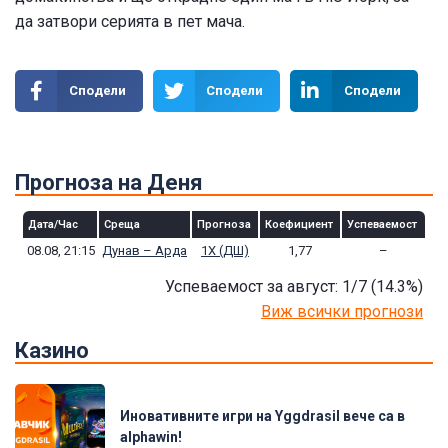
да затвори серията в пет мача.
Сподели
Сподели
Сподели
Прогноза на Деня
Дата/Час
Среща
Прогноза
Коефициент
Успеваемост
08.08, 21:15
Дунав – Арда
1Х (ДШ)
1,77
–
Успеваемост за август: 1/7
(14.3
%)
Виж всички прогнози
Казино
Иновативните игри на Yggdrasil вече са в
alphawin!