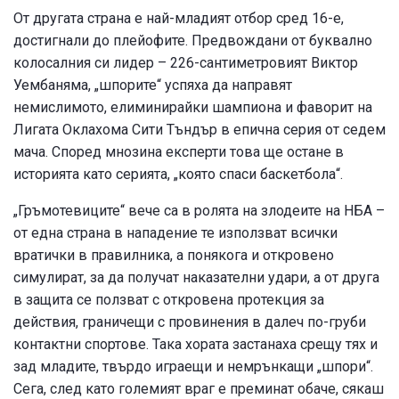
От другата страна е най-младият отбор сред 16-е,
достигнали до плейофите. Предвождани от буквално
колосалния си лидер – 226-сантиметровият Виктор
Уембаняма, „шпорите“ успяха да направят
немислимото, елиминирайки шампиона и фаворит на
Лигата Оклахома Сити Тъндър в епична серия от седем
мача. Според мнозина експерти това ще остане в
историята като серията, „която спаси баскетбола“.
„Гръмотевиците“ вече са в ролята на злодеите на НБА –
от една страна в нападение те използват всички
вратички в правилника, а понякога и откровено
симулират, за да получат наказателни удари, а от друга
в защита се ползват с откровена протекция за
действия, граничещи с провинения в далеч по-груби
контактни спортове. Така хората застанаха срещу тях и
зад младите, твърдо играещи и немрънкащи „шпори“.
Сега, след като големият враг е преминат обаче, сякаш