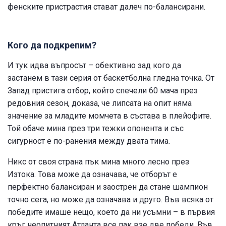
фенските пристрастия стават далеч по-балансирани.
Кого да подкрепим?
И тук идва въпросът – обективно зад кого да
застанем в тази серия от баскетболна гледна точка. От
Запад пристига отбор, който спечели 60 мача през
редовния сезон, доказа, че липсата на опит няма
значение за младите момчета в състава в плейофите.
Той обаче мина през три тежки опонента и със
сигурност е по-ранения между двата тима.
Никс от своя страна пък мина много лесно през
Изтока. Това може да означава, че отборът е
перфектно балансиран и заострен да стане шампион
точно сега, но може да означава и друго. Във всяка от
победите имаше нещо, което да ни усъмни – в първия
кръг неопитният Атланта все пак взе две победи. Във