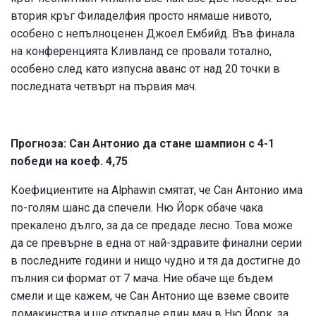
втория кръг Филаделфия просто нямаше нивото,
особено с непълноценен Джоел Ембийд. Във финала
на конференцията Кливланд се провали тотално,
особено след като изпусна аванс от над 20 точки в
последната четвърт на първия мач.
Прогноза: Сан Антонио да стане шампион с 4-1
победи на коеф. 4,75
Коефициентите на Alphawin смятат, че Сан Антонио има
по-голям шанс да спечели. Ню Йорк обаче чака
прекалено дълго, за да се предаде лесно. Това може
да се превърне в една от най-здравите финални серии
в последните години и нищо чудно и тя да достигне до
пълния си формат от 7 мача. Ние обаче ще бъдем
смели и ще кажем, че Сан Антонио ще вземе своите
домакинства и ще открадне един мач в Ню Йорк, за