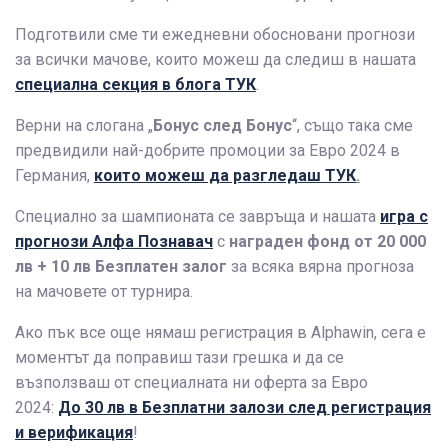
Подготвили сме ти ежедневни обосновани прогнози
за всички мачове, които можеш да следиш в нашата
специална секция в блога ТУК
.
Верни на слогана „
Бонус след Бонус
“, също така сме
предвидили най-добрите промоции за Евро 2024 в
Германия,
които можеш да разгледаш ТУК
.
Специално за шампионата се завръща и нашата
игра с
прогнози Алфа Познавач
с
награден фонд от 20 000
лв + 10 лв Безплатен залог
за всяка вярна прогноза
на мачовете от турнира.
Ако пък все още нямаш регистрация в Alphawin, сега е
моментът да поправиш тази грешка и да се
възползваш от специалната ни оферта за Евро
2024:
До 30 лв в Безплатни залози след регистрация
и верификация
!