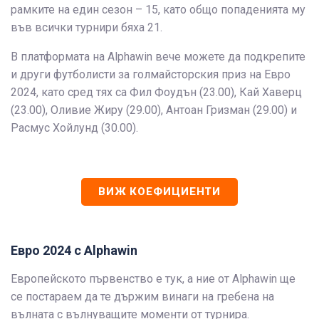
рамките на един сезон – 15, като общо попаденията му
във всички турнири бяха 21.
В платформата на Alphawin вече можете да подкрепите
и други футболисти за голмайсторския приз на Евро
2024, като сред тях са Фил Фоудън (23.00), Кай Хаверц
(23.00), Оливие Жиру (29.00), Антоан Гризман (29.00) и
Расмус Хойлунд (30.00).
ВИЖ КОЕФИЦИЕНТИ
Евро 2024 с Alphawin
Европейското първенство е тук, а ние от Alphawin ще
се постараем да те държим винаги на гребена на
вълната с вълнуващите моменти от турнира.