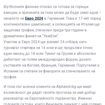
Футболните фенове отново са готови за горещи
емоции, а причината за това може да бъде само една –
началото на
Евро 2024
в Германия. Това е 17-ият поред
континентален шампионат, а селекцията на Италия ще
защитава трофея, спечелен преди три години в
драматичен финал на “Уембли”.
Участие в Евро 2024 ще вземат 24 отбора, като
турнирът стартира на 14 юни и ще продължи точно
един месец до 14 юли. Тимът на Грузия е абсолютен
дебютант на голям международен форум, докато
съставите на Англия, Франция, Германия, Португалия и
Испания са считани за фаворити за спечелването на
трофея.
И този път всички клиенти на Alphawin.bg ще имат
възможност да дадат своята прогноза за най-добър
реализатор на Европейското първенство. Именно
головете са това, което феновете очакват с най-голямо