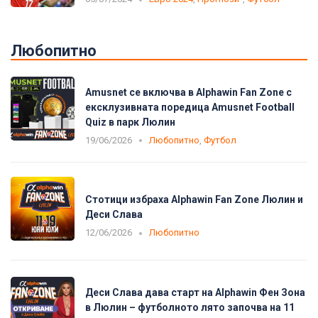
Любопитно
Amusnet се включва в Alphawin Fan Zone с
ексклузивната поредица Amusnet Football
Quiz в парк Люлин
19/06/2026
Любопитно
,
Футбол
Стотици избраха Alphawin Fan Zone Люлин и
Деси Слава
12/06/2026
Любопитно
Деси Слава дава старт на Alphawin Фен Зона
в Люлин – футболното лято започва на 11