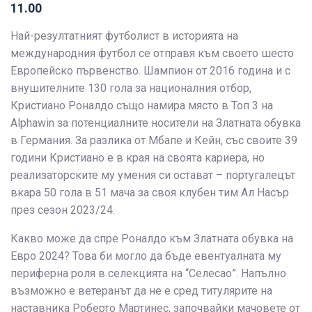
11.00
Най-резултатният футболист в историята на
международния футбол се отправя към своето шесто
Европейско първенство. Шампион от 2016 година и с
внушителните 130 гола за националния отбор,
Кристиано Роналдо също намира място в Топ 3 на
Alphawin за потенциалните носители на Златната обувка
в Германия. За разлика от Мбапе и Кейн, със своите 39
години Кристиано е в края на своята кариера, но
реализаторските му умения си остават – португалецът
вкара 50 гола в 51 мача за своя клубен тим Ал Насър
през сезон 2023/24.
Какво може да спре Роналдо към Златната обувка на
Евро 2024? Това би могло да бъде евентуалната му
периферна роля в селекцията на “Селесао”. Напълно
възможно е ветеранът да не е сред титулярите на
наставника Роберто Мартинес, започвайки мачовете от