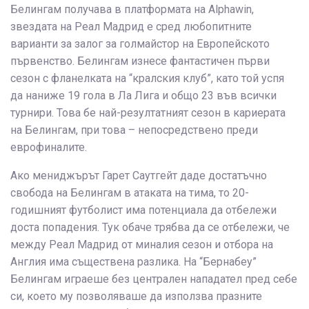
Белингам получава в платформата на Alphawin,
звездата на Реал Мадрид е сред любопитните
варианти за залог за голмайстор на Европейското
първенство. Белингам изнесе фантастичен първи
сезон с фланелката на “кралския клуб”, като той успя
да наниже 19 гола в Ла Лига и общо 23 във всички
турнири. Това бе най-резултатният сезон в кариерата
на Белингам, при това – непосредствено преди
еврофиналите.
Ако мениджърът Гарет Саутгейт даде достатъчно
свобода на Белингам в атаката на тима, то 20-
годишният футболист има потенциала да отбележи
доста попадения. Тук обаче трябва да се отбележи, че
между Реал Мадрид от миналия сезон и отбора на
Англия има съществена разлика. На “Бернабеу”
Белингам играеше без централен нападател пред себе
си, което му позволяваше да използва празните