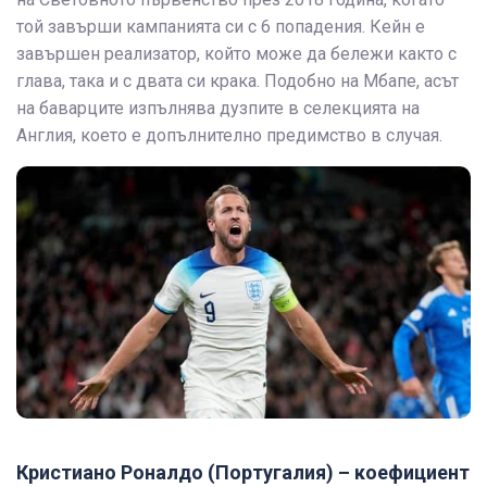
той завърши кампанията си с 6 попадения. Кейн е
завършен реализатор, който може да бележи както с
глава, така и с двата си крака. Подобно на Мбапе, асът
на баварците изпълнява дузпите в селекцията на
Англия, което е допълнително предимство в случая.
Кристиано Роналдо (Португалия) – коефициент