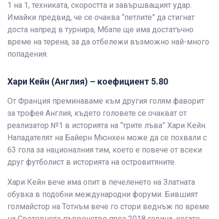
1 на 1, техниката, скоростта и завършващият удар.
Имайки предвид, че се очаква “петлите” да стигнат
доста напред в турнира, Мбапе ще има достатъчно
време на терена, за да отбележи възможно най-много
попадения.
Хари Кейн (Англия) – коефициент 5.80
От Франция преминаваме към другия голям фаворит
за трофея Англия, където головете се очакват от
реализатор №1 в историята на “трите лъва” Хари Кейн.
Нападателят на Байерн Мюнхен може да се похвали с
63 гола за националния тим, което е повече от всеки
друг футболист в историята на островитяните.
Хари Кейн вече има опит в печеленето на Златната
обувка в подобни международни форуми. Бившият
голмайстор на Тотнъм вече го стори веднъж по време
на Световното първенство през 2018 година, когато