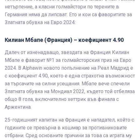
нетърпение, а класни голмайстори по терените в
Германия няма да липсват. Ето и кои са фаворитите за
Златната обувка на Евро 2024:
Килиан Мбапе (Франция) – коефициент 4.90
Далеч от изненадващо, звездата на Франция Килиан
Мбапе е фаворит №1 за голмайсторския приз на Евро
2024. В Alphawin новото попълнение на Реал Мадрид е
с коефициент 4.90, което е една страхотна възможност
за търсачите на силни усещания. Мбапе вече спечели
Златната обувка на Мондиал 2022, където той отбеляза
общо 8 гола, включително хеттрик във финала с
Аржентина.
25-годишният капитан на Франция е нападател, който с
годините се превърна в кошмар за противниковите
отбрани. Сред основните причини за това са играта му