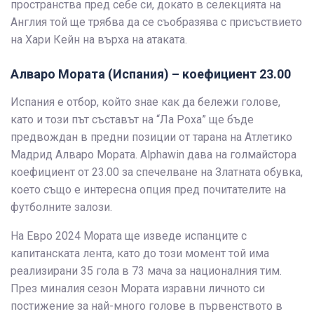
пространства пред себе си, докато в селекцията на
Англия той ще трябва да се съобразява с присъствието
на Хари Кейн на върха на атаката.
Алваро Мората (Испания) – коефициент 23.00
Испания е отбор, който знае как да бележи голове,
като и този път съставът на “Ла Роха” ще бъде
предвождан в предни позиции от тарана на Атлетико
Мадрид Алваро Мората. Alphawin дава на голмайстора
коефициент от 23.00 за спечелване на Златната обувка,
което също е интересна опция пред почитателите на
футболните залози.
На Евро 2024 Мората ще изведе испанците с
капитанската лента, като до този момент той има
реализирани 35 гола в 73 мача за националния тим.
През миналия сезон Мората изравни личното си
постижение за най-много голове в първенството в