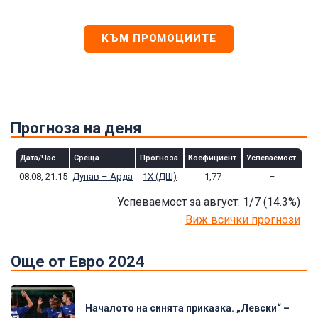
КЪМ ПРОМОЦИИТЕ
Прогноза на деня
Дата/Час
Среща
Прогноза
Коефициент
Успеваемост
08.08, 21:15
Дунав – Арда
1Х (ДШ)
1,77
–
Успеваемост за август: 1/7
(14.3
%)
Виж всички прогнози
Още от Евро 2024
Началото на синята приказка. „Левски“ –