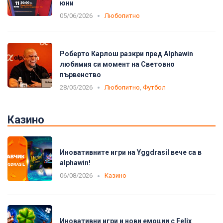
юни
05/06/2026
Любопитно
Роберто Карлош разкри пред Alphawin
любимия си момент на Световно
първенство
28/05/2026
Любопитно
,
Футбол
Казино
Иновативните игри на Yggdrasil вече са в
alphawin!
06/08/2026
Казино
Иновативни игри и нови емоции с Felix