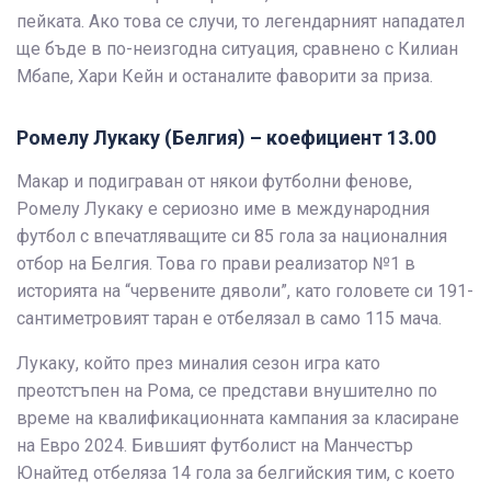
пейката. Ако това се случи, то легендарният нападател
ще бъде в по-неизгодна ситуация, сравнено с Килиан
Мбапе, Хари Кейн и останалите фаворити за приза.
Ромелу Лукаку (Белгия) – коефициент 13.00
Макар и подиграван от някои футболни фенове,
Ромелу Лукаку е сериозно име в международния
футбол с впечатляващите си 85 гола за националния
отбор на Белгия. Това го прави реализатор №1 в
историята на “червените дяволи”, като головете си 191-
сантиметровият таран е отбелязал в само 115 мача.
Лукаку, който през миналия сезон игра като
преотстъпен на Рома, се представи внушително по
време на квалификационната кампания за класиране
на Евро 2024. Бившият футболист на Манчестър
Юнайтед отбеляза 14 гола за белгийския тим, с което