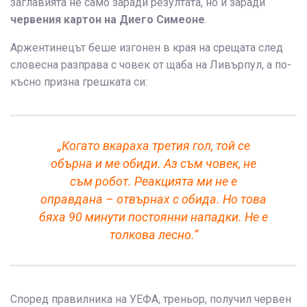
заглавията не само заради резултата, но и заради
червения картон на Диего Симеоне
.
Аржентинецът беше изгонен в края на срещата след
словесна разправа с човек от щаба на Ливърпул, а по-
късно призна грешката си:
„Когато вкараха третия гол, той се
обърна и ме обиди. Аз съм човек, не
съм робот. Реакцията ми не е
оправдана – отвърнах с обида. Но това
бяха 90 минути постоянни нападки. Не е
толкова лесно.“
Според правилника на УЕФА, треньор, получил червен