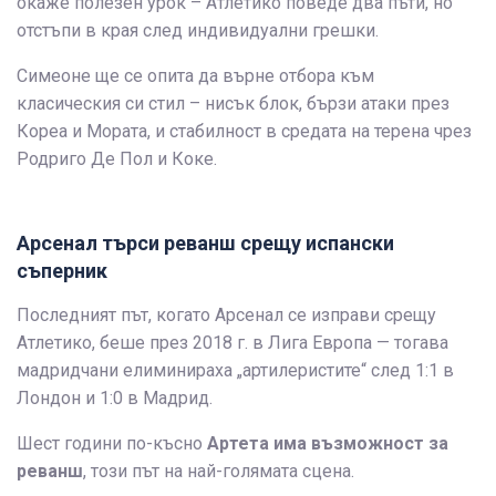
окаже полезен урок – Атлетико поведе два пъти, но
отстъпи в края след индивидуални грешки.
Симеоне ще се опита да върне отбора към
класическия си стил – нисък блок, бързи атаки през
Кореа и Мората, и стабилност в средата на терена чрез
Родриго Де Пол и Коке.
Арсенал търси реванш срещу испански
съперник
Последният път, когато Арсенал се изправи срещу
Атлетико, беше през 2018 г. в Лига Европа — тогава
мадридчани елиминираха „артилеристите“ след 1:1 в
Лондон и 1:0 в Мадрид.
Шест години по-късно
Артета има възможност за
реванш
, този път на най-голямата сцена.