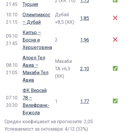
2 (ХК 1:0)
1,75
21:45
Турция
10.10
Олимпиакос
Дубай
1,85
21:15
– Дубай
+8,5 (ХК)
Кипър –
09.10
Босна и
2
1,96
21:45
Херцеговина
Апоел Тел
Макаби
08.10
Авив –
ТА +6,5
2,10
21:05
Макаби Тел
(ХК)
Авив
ФК Версай
07.10
78 –
1
1,77
20:30
Вилефранк-
Бужола
Среден коефициент на прогнозите: 2,05
Успеваемост за октомври: 4/12 (33%)