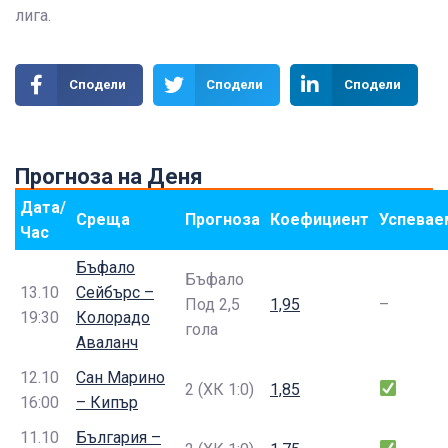
лига.
Сподели
Сподели
Сподели
Прогноза на Деня
Дата/
Среща
Прогноза
Коефициент
Успевае
Час
Бъфало
Бъфало
13.10
Сейбърс –
Под 2,5
1,95
–
19:30
Колорадо
гола
Аваланч
12.10
Сан Марино
2 (ХК 1:0)
1,85
16:00
– Кипър
11.10
България –