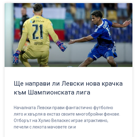
Ще направи ли Левски нова крачка
към Шампионската лига
Началната Левски прави фантастично футболно
лято и хвърля в екстаз своите многобройни фенове.
Отборът на Хулио Веласкес играе атрактивно,
печели с лекота мачовете си и