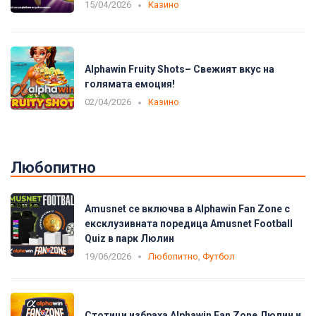
15/04/2026
Казино
Alphawin Fruity Shots– Свежият вкус на
голямата емоция!
02/04/2026
Казино
Любопитно
Amusnet се включва в Alphawin Fan Zone с
ексклузивната поредица Amusnet Football
Quiz в парк Люлин
19/06/2026
Любопитно
,
Футбол
Стотици избраха Alphawin Fan Zone Люлин и