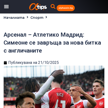
alphawin.bg
Началната
Спорт
Арсенал – Атлетико Мадрид: Симеоне се завръща
за нова битка с англичаните
Арсенал – Атлетико Мадрид:
Симеоне се завръща за нова битка
с англичаните
Публикувана на
21/10/2025