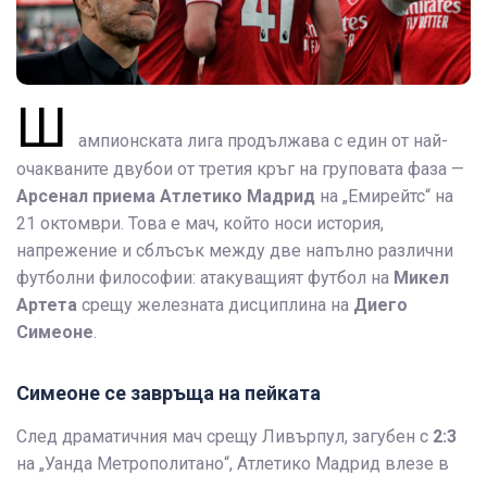
Ш
ампионската лига продължава с един от най-
очакваните двубои от третия кръг на груповата фаза —
Арсенал приема Атлетико Мадрид
на „Емирейтс“ на
21 октомври. Това е мач, който носи история,
напрежение и сблъсък между две напълно различни
футболни философии: атакуващият футбол на
Микел
Артета
срещу железната дисциплина на
Диего
Симеоне
.
Симеоне се завръща на пейката
След драматичния мач срещу Ливърпул, загубен с
2:3
на „Уанда Метрополитано“, Атлетико Мадрид влезе в