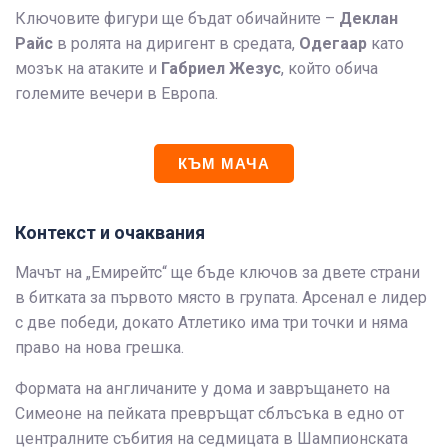
Ключовите фигури ще бъдат обичайните –
Деклан
Райс
в ролята на диригент в средата,
Одегаар
като
мозък на атаките и
Габриел Жезус
, който обича
големите вечери в Европа.
КЪМ МАЧА
Контекст и очаквания
Мачът на „Емирейтс“ ще бъде ключов за двете страни
в битката за първото място в групата. Арсенал е лидер
с две победи, докато Атлетико има три точки и няма
право на нова грешка.
Формата на англичаните у дома и завръщането на
Симеоне на пейката превръщат сблъсъка в едно от
централните събития на седмицата в Шампионската