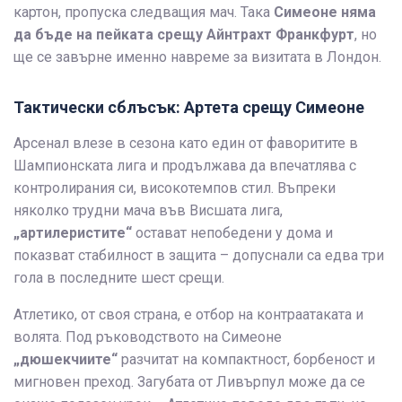
картон, пропуска следващия мач. Така
Симеоне няма
да бъде на пейката срещу Айнтрахт Франкфурт
, но
ще се завърне именно навреме за визитата в Лондон.
Тактически сблъсък: Артета срещу Симеоне
Арсенал влезе в сезона като един от фаворитите в
Шампионската лига и продължава да впечатлява с
контролирания си, високотемпов стил. Въпреки
няколко трудни мача във Висшата лига,
„артилеристите“
остават непобедени у дома и
показват стабилност в защита – допуснали са едва три
гола в последните шест срещи.
Атлетико, от своя страна, е отбор на контраатаката и
волята. Под ръководството на Симеоне
„дюшекчиите“
разчитат на компактност, борбеност и
мигновен преход. Загубата от Ливърпул може да се