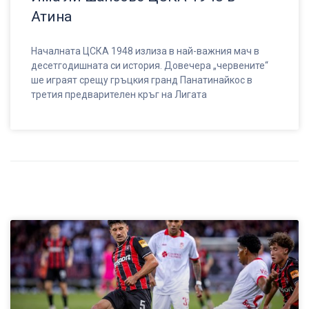
Атина
Началната ЦСКА 1948 излиза в най-важния мач в
десетгодишната си история. Довечера „червените“
ше играят срещу гръцкия гранд Панатинайкос в
третия предварителен кръг на Лигата