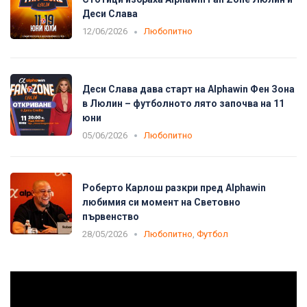
Деси Слава
12/06/2026
Любопитно
Деси Слава дава старт на Alphawin Фен Зона
в Люлин – футболното лято започва на 11
юни
05/06/2026
Любопитно
Роберто Карлош разкри пред Alphawin
любимия си момент на Световно
първенство
28/05/2026
Любопитно
,
Футбол