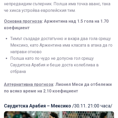
непредвидим съперник. Полша има точка аванс, така
че хикса устройва европейския тим.
Основна прогноза
: Аржентина над 1.5 гола на 1.70
коефициент
Тимът създаде достатъчно и вкара два гола срещу
Мексико, като Аржентина има класата в атака да го
направи отново
Полша като по чудо не допусна гол срещу
Саудитска Арабия и беше доста колеблива в
отбрана
Алтернативна прогноза
: Лионел Меси да отбележи
по всяко време на 2.10 коефициент
Саудитска Арабия – Мексико
/30.11. 21:00 часа/