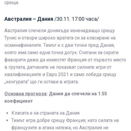
среща.
Австралия – Дания
/30.11. 17:00 часа/
Австралия спечели донякъде изненадващо срещу
Тунис и отвори широко вратата си за класиране на
осминафиналите. Тимът е с две точки пред Дания,
която има само една точка дотук. Считани за скрити
фаворити даже да изместят Франция от първото място
в групата, датчаните не показват силните игри от
квалификациите и Евро 2021 и само победа срещу
„кенгурата“ ще ги остави в играта.
Основна прогноза
: Дания да спечели на 1.55
коефициент
Класата е на страната на Дания
Тимът игра добре срещу Франция, като силата на
французите в атака натежа, но Австралия не