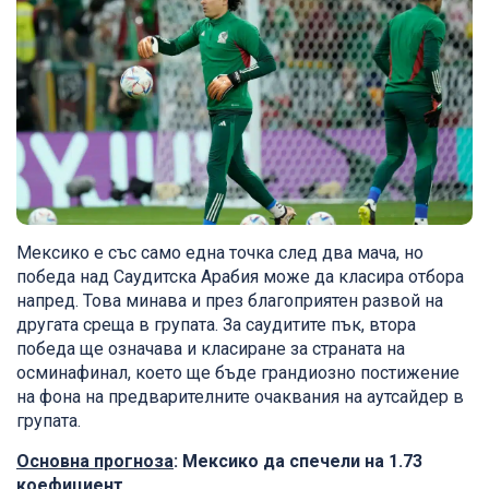
Мексико е със само една точка след два мача, но
победа над Саудитска Арабия може да класира отбора
напред. Това минава и през благоприятен развой на
другата среща в групата. За саудитите пък, втора
победа ще означава и класиране за страната на
осминафинал, което ще бъде грандиозно постижение
на фона на предварителните очаквания на аутсайдер в
групата.
Основна прогноза
: Мексико да спечели на 1.73
коефициент