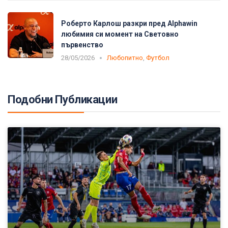
Роберто Карлош разкри пред Alphawin
любимия си момент на Световно
първенство
28/05/2026
Любопитно
,
Футбол
Подобни Публикации