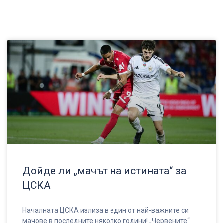
Дойде ли „мачът на истината“ за
ЦСКА
Началната ЦСКА излиза в един от най-важните си
мачове в последните няколко години! „Червените“