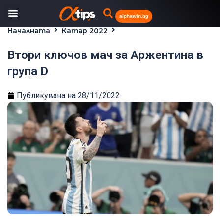
alphawin.bg
Началната
Катар 2022
Втори ключов мач за Аржентина в група D
Втори ключов мач за Аржентина в
група D
Публикувана на
28/11/2022