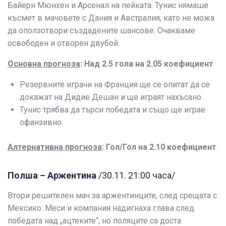
Байерн Мюнхен и Арсенал на пейката. Тунис нямаше
късмет в мачовете с Дания и Австралия, като не можа
да оползотвори създадените шансове. Очакваме
освободен и отворен двубой.
Основна прогноза
: Над 2.5 гола на 2.05 коефициент
Резервните играчи на Франция ще се опитат да се
докажат на Дидие Дешан и ще играят нахъсано
Тунис трябва да търси победата и също ще играе
офанзивно
Алтернативна прогноза
: Гол/Гол на 2.10 коефициент
Полша – Аржентина
/30.11. 21:00 часа/
Втори решителен мач за аржентинците, след срещата с
Мексико. Меси и компания надигнаха глава след
победата над „ацтеките“, но поляците са доста