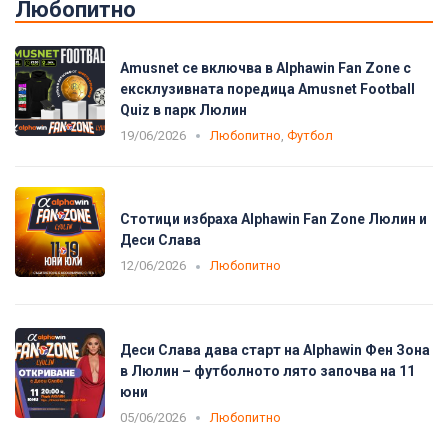
Любопитно
Amusnet се включва в Alphawin Fan Zone с
ексклузивната поредица Amusnet Football
Quiz в парк Люлин
19/06/2026
Любопитно
,
Футбол
Стотици избраха Alphawin Fan Zone Люлин и
Деси Слава
12/06/2026
Любопитно
Деси Слава дава старт на Alphawin Фен Зона
в Люлин – футболното лято започва на 11
юни
05/06/2026
Любопитно