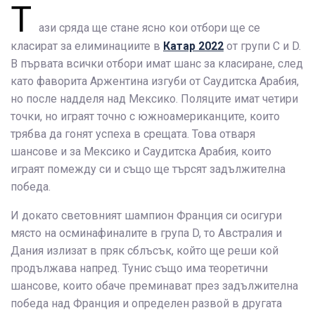
Т
ази сряда ще стане ясно кои отбори ще се
класират за елиминациите в
Катар 2022
от групи C и D.
В първата всички отбори имат шанс за класиране, след
като фаворита Аржентина изгуби от Саудитска Арабия,
но после надделя над Мексико. Поляците имат четири
точки, но играят точно с южноамериканците, които
трябва да гонят успеха в срещата. Това отваря
шансове и за Мексико и Саудитска Арабия, които
играят помежду си и също ще търсят задължителна
победа.
И докато световният шампион Франция си осигури
място на осминафиналите в група D, то Австралия и
Дания излизат в пряк сблъсък, който ще реши кой
продължава напред. Тунис също има теоретични
шансове, които обаче преминават през задължителна
победа над Франция и определен развой в другата