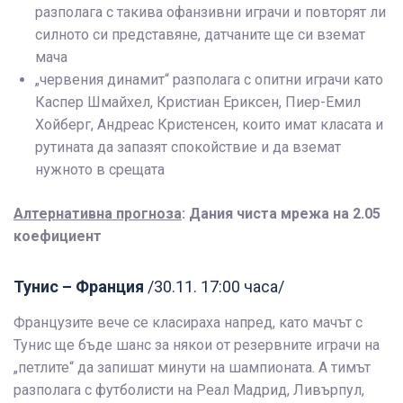
разполага с такива офанзивни играчи и повторят ли
силното си представяне, датчаните ще си вземат
мача
„червения динамит“ разполага с опитни играчи като
Каспер Шмайхел, Кристиан Ериксен, Пиер-Емил
Хойберг, Андреас Кристенсен, които имат класата и
рутината да запазят спокойствие и да вземат
нужното в срещата
Алтернативна прогноза
: Дания чиста мрежа на 2.05
коефициент
Тунис – Франция
/30.11. 17:00 часа/
Французите вече се класираха напред, като мачът с
Тунис ще бъде шанс за някои от резервните играчи на
„петлите“ да запишат минути на шампионата. А тимът
разполага с футболисти на Реал Мадрид, Ливърпул,