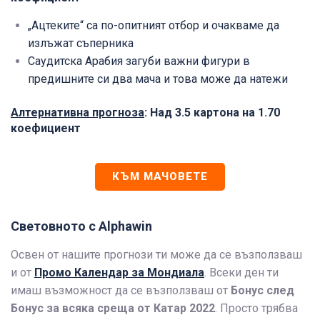
„Ацтеките“ са по-опитният отбор и очакваме да
излъжат съперника
Саудитска Арабия загуби важни фигури в
предишните си два мача и това може да натежи
Алтернативна прогноза
: Над 3.5 картона на 1.70
коефициент
КЪМ МАЧОВЕТЕ
Световното с Alphawin
Освен от нашите прогнози ти може да се възползваш
и от
Промо Календар за Мондиала
. Всеки ден ти
имаш възможност да се възползваш от
Бонус след
Бонус за всяка среща от Катар 2022
. Просто трябва