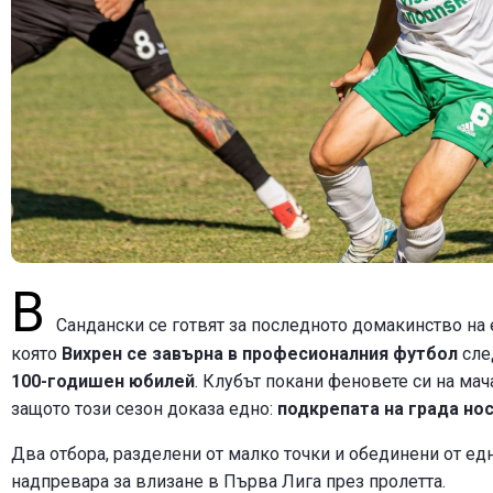
В
Сандански се готвят за последното домакинство на
която
Вихрен се завърна в професионалния футбол
сле
100-годишен юбилей
. Клубът покани феновете си на мач
защото този сезон доказа едно:
подкрепата на града но
Два отбора, разделени от малко точки и обединени от едн
надпревара за влизане в Първа Лига през пролетта.