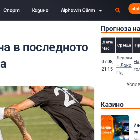
alp
Спорт
Казино
Alphawin Свят
Прогноза н
 за годината
Дата/
на в последното
Среща
Пр
Час
Левски
та
07.08,
На
– Локо
21:15
го
Пд
Успев
Казино
Ин
са 
06/