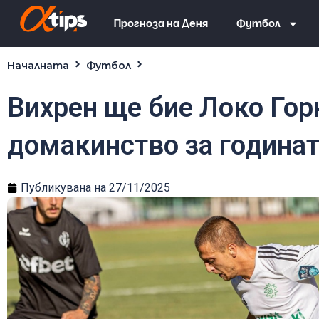
Прогноза на Деня
Футбол
Началната
Футбол
Вихрен ще бие Локо Горна в последното домакинство
Вихрен ще бие Локо Гор
домакинство за година
Публикувана на
27/11/2025