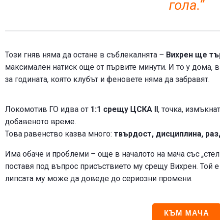
гола.“
Този гняв няма да остане в съблекалнята –
Вихрен ще тъ
максимален натиск още от първите минути. И то у дома, 
за годината, която клубът и феновете няма да забравят.
Локомотив ГО идва от
1:1 срещу ЦСКА II
, точка, измъкна
добавеното време.
Това равенство казва много:
твърдост, дисциплина, раз
Има обаче и проблеми – още в началото на мача със „сте
поставя под въпрос присъствието му срещу Вихрен. Той е
липсата му може да доведе до сериозни промени.
КЪМ МАЧА