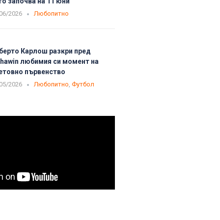
то започва на 11 юни
06/2026
Любопитно
берто Карлош разкри пред
phawin любимия си момент на
етовно първенство
05/2026
Любопитно
,
Футбол