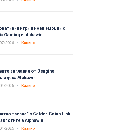
овативни игри и нови емоции с
ix Gaming и alphawin
07/2026
Казино
вите заглавия от Oengine
владяха Alphawin
04/2026
Казино
латна треска“ с Golden Coins Link
акпотите в Alphawin
04/2026
Казино