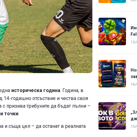
Ин
Fel
15/
Но
за
16/
 една
историческа година
. Година, в
д 14-годишно отсъствие и чества своя
а с призива трибуните да бъдат пълни –
„З
си точки
.
дж
а и съща цел – да останат в реалната
15/