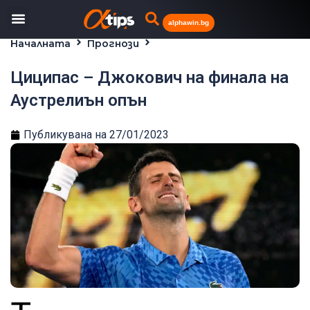
alphawin.bg
Началната
Прогнози
Циципас – Джокович на финала на Аустрелиън опън
Циципас – Джокович на финала на
Аустрелиън опън
Публикувана на
27/01/2023