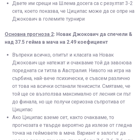
Двете им срещи на Шлема досега са с резултат 3-2
сета, което показва, че Циципас може да се опре на
Джокович в големите турнири
Основна прогноза 2
: Новак Джокович да спечели &
над 37.5 гейма в мача на 2.49 коефициент
Въпреки всичко, опитът и класата на Новак
Джокович ще натежат и очакваме той да завоюва
поредната си титла в Австралия. Нивото на игра на
сърбина, най-вече психически, е съвсем различно
от това на всички останали тенисисти. Смятаме, че
той ще се възползва максимално от лесния си път
до финала, но ще получи сериозна съпротива от
Циципас
Ако Циципас вземе сет, както очакваме, то
прогнозата е твърде вероятно да излезе от гледна
точка на геймовете в мача. Вариант е залогът да