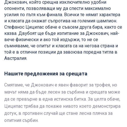
Джокович, който срещна изключително удобни
опоненти, позволяващи му да спести максимално
усилия по пътя към финала. Всички те нямат характера
и класата да окажат съпротива на големия шампион.
Стефанос Циципас обаче е съвсем друга бира, както се
казва. Двубоят ще бъде изпитание за Джокович, най-
вече физически и ако той издържи, то не се
съмняваме, че опитът и класата са на негова страна и
той е в отлични позиции да завоюва поредна титла в
Австралия.
Нашите предложения за срещата
Смятаме, че Джокович е явен фаворит за трофея, но
мачът няма да бъде лесен за сърбина и срещата може
да се превърне в една истинска битка. За целта обаче,
Циципас трябва да покаже нивото което демонстрира
дотук, в противен случай ще стане лесна плячка за
опитния сърбин.