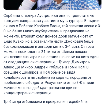
Сърбинът стартира Аустрелиън опън с тревогата, че
контузия застрашава участието му в турнира. В първия
си мач с Роберто Карбаес Баена, той спечели лесно с 3-
0, но беше много неубедителен и предпазлив на
моменти. Вторият кръг донесе дори загубен сет от
Енцо Куако, но в останалите части Джокович беше
безкомпромисен и затвори мача с 3-1 сета. От този
момент носителят на 21 титли от Шлема показа
изключителна игра и не остави шансове на нито един
от следващите си съперници – Григор Димитров,
Алекс Де Минор, Андрей Рубльов и Томи Пол. В
срещите с Димиров и Пол обаче се видя
колебливостта на сърбина на сервис, породена от
проблемите с бедрото. Резултатите от по 3-0 в тези
мачове можеха да бъдат различни при по-
концентрирани съперници.
Трябва да отбележим и прекрасният жребий на