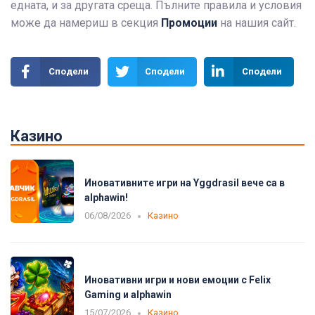
едната, и за другата среща. Пълните правила и условия
може да намериш в секция
Промоции
на нашия сайт.
Сподели
Сподели
Сподели
Казино
Иновативните игри на Yggdrasil вече са в
alphawin!
06/08/2026
Казино
Иновативни игри и нови емоции с Felix
Gaming и alphawin
15/07/2026
Казино