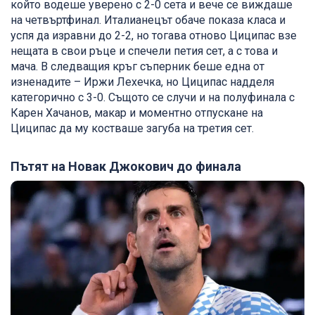
който водеше уверено с 2-0 сета и вече се виждаше
на четвъртфинал. Италианецът обаче показа класа и
успя да изравни до 2-2, но тогава отново Циципас взе
нещата в свои ръце и спечели петия сет, а с това и
мача. В следващия кръг съперник беше една от
изненадите – Иржи Лехечка, но Циципас надделя
категорично с 3-0. Същото се случи и на полуфинала с
Карен Хачанов, макар и моментно отпускане на
Циципас да му костваше загуба на третия сет.
Пътят на Новак Джокович до финала