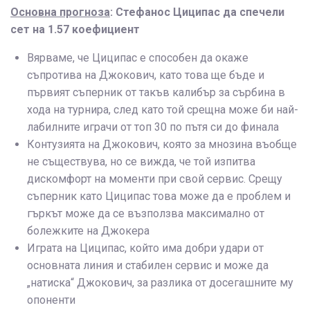
Основна прогноза
: Стефанос Циципас да спечели
сет на 1.57 коефициент
Вярваме, че Циципас е способен да окаже
съпротива на Джокович, като това ще бъде и
първият съперник от такъв калибър за сърбина в
хода на турнира, след като той срещна може би най-
лабилните играчи от топ 30 по пътя си до финала
Контузията на Джокович, която за мнозина въобще
не съществува, но се вижда, че той изпитва
дискомфорт на моменти при свой сервис. Срещу
съперник като Циципас това може да е проблем и
гъркът може да се възползва максимално от
болежките на Джокера
Играта на Циципас, който има добри удари от
основната линия и стабилен сервис и може да
„натиска“ Джокович, за разлика от досегашните му
опоненти