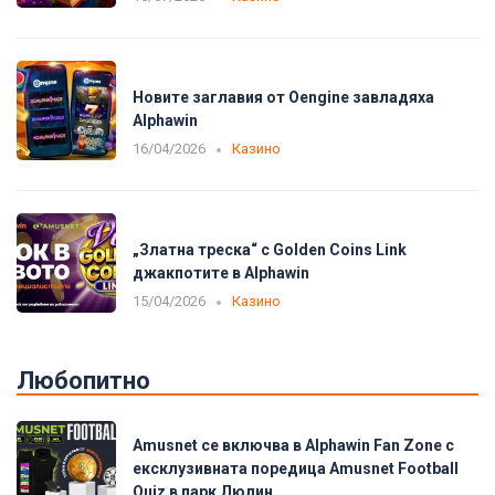
Новите заглавия от Oengine завладяха
Alphawin
16/04/2026
Казино
„Златна треска“ с Golden Coins Link
джакпотите в Alphawin
15/04/2026
Казино
Любопитно
Amusnet се включва в Alphawin Fan Zone с
ексклузивната поредица Amusnet Football
Quiz в парк Люлин