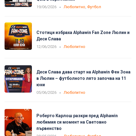
19/06/2026
Любопитно
,
Футбол
Стотици избраха Alphawin Fan Zone Люлин и
Деси Слава
12/06/2026
Любопитно
Деси Слава дава старт на Alphawin Фен Зона
в Люлин – футболното лято започва на 11
юни
05/06/2026
Любопитно
Роберто Карлош разкри пред Alphawin
любимия си момент на Световно
първенство