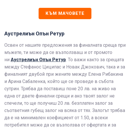
КЪМ МАЧОВЕТЕ
Аустрелиън Опън Ретур
Освен от нашите предложения за финалната среща при
мъжете, ти може да се възползваш и от промото
ни
Аустрелиън Опън Ретур
. То важи както за срещата
между Стефанос Циципас и Новак Джокович, така и за
финалният двубой при жените между Елена Рибакина
и Арина Сабаленка, който ще се проведе в събота
сутрин. Трябва да поставиш поне 20 лв. на живо на
една от двете финални срещи и ако твоят залог не
спечели, то ще получиш 20 лв. безплатен залог за
съответния губещ залог на всяка от тях. Залогът трябва
да е на минимален коефициент от 1.50, а всеки
потребител може да се възползва от офертата и за