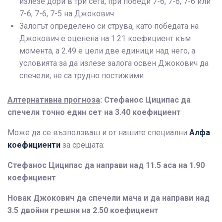
излезе дори в три сета, при победи 7-6, 7-6, 7-6 или
7-6, 7-6, 7-5 на Джокович
Залогът определено си струва, като победата на
Джокович е оценена на 1.21 коефициент към
момента, а 2.49 е цели две единици над него, а
условията за да излезе залога освен Джокович да
спечели, не са трудно постижими
Алтернативна прогноза
: Стефанос Циципас да
спечели точно един сет на 3.40 коефициент
Може да се възползваш и от нашите специални
Алфа
коефициенти
за срещата:
Стефанос Циципас да направи над 11.5 аса на 1.90
коефициент
Новак Джокович да спечели мача и да направи над
3.5 двойни грешни на 2.50 коефициент