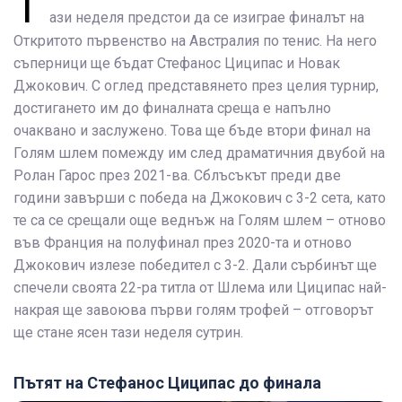
Т
ази неделя предстои да се изиграе финалът на
Откритото първенство на Австралия по тенис. На него
съперници ще бъдат
Стефанос Циципас
и Новак
Джокович. С оглед представянето през целия турнир,
достигането им до финалната среща е напълно
очаквано и заслужено. Това ще бъде втори финал на
Голям шлем помежду им след драматичния двубой на
Ролан Гарос през 2021-ва. Сблъсъкът преди две
години завърши с победа на Джокович с 3-2 сета, като
те са се срещали още веднъж на Голям шлем – отново
във Франция на полуфинал през 2020-та и отново
Джокович излезе победител с 3-2. Дали сърбинът ще
спечели своята 22-ра титла от Шлема или Циципас най-
накрая ще завоюва първи голям трофей – отговорът
ще стане ясен тази неделя сутрин.
Пътят на Стефанос Циципас до финала