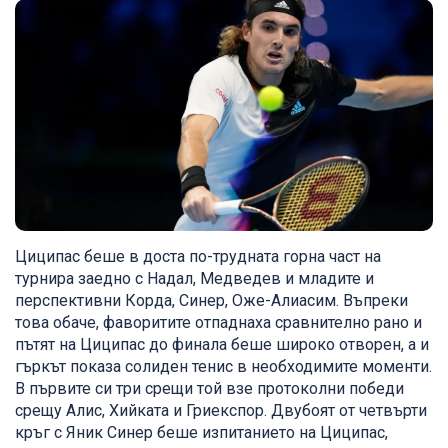
Циципас беше в доста по-трудната горна част на
турнира заедно с Надал, Медведев и младите и
перспективни Корда, Синер, Оже-Алиасим. Въпреки
това обаче, фаворитите отпаднаха сравнително рано и
пътят на Циципас до финала беше широко отворен, а и
гъркът показа солиден тенис в необходимите моменти.
В първите си три срещи той взе протоколни победи
срещу Алис, Хийката и Гриекспор. Двубоят от четвърти
кръг с Яник Синер беше изпитанието на Циципас,