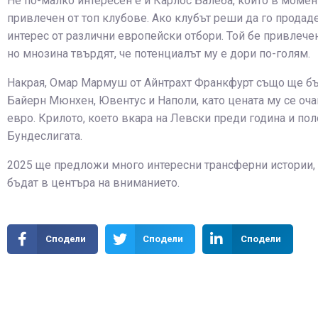
Не по-малко интересен е и Карлос Балеба, който в момен
привлечен от топ клубове. Ако клубът реши да го продаде
интерес от различни европейски отбори. Той бе привлече
но мнозина твърдят, че потенциалът му е дори по-голям.
Накрая, Омар Мармуш от Айнтрахт Франкфурт също ще бъд
Байерн Мюнхен, Ювентус и Наполи, като цената му се оч
евро. Крилото, което вкара на Левски преди година и пол
Бундеслигата.
2025 ще предложи много интересни трансферни истории, 
бъдат в центъра на вниманието.
Сподели
Сподели
Сподели