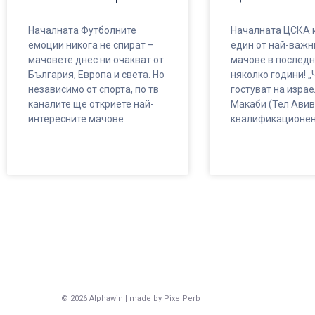
Началната Футболните
Началната ЦСКА и
емоции никога не спират –
един от най-важн
мачовете днес ни очакват от
мачове в последн
България, Европа и света. Но
няколко години! „
независимо от спорта, по тв
гостуват на изра
каналите ще откриете най-
Макаби (Тел Авив
интересните мачове
квалификационен
© 2026 Alphawin | made by PixelPerb