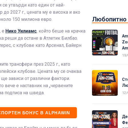
 се утвърди като един от най-
до 2027 г., цената му е висока и ако
Любопитно
около 150 милиона евро.
, е
Нико Уилиамс
, който беше на крачка
Am
ка реши да остане в Атлетик Билбао.
Zo
ерес, с клубове като Арсенал, Байерн
Am
19/
те трансфери през 2025 г., като
опейски клубове. Цената му се очаква
 ще зависи от различни фактори.
Ст
о вече е наставник на „червените
Лю
за подписа на шведа.
12/
СПОРТЕН БОНУС В ALPHAWIN
Де
Фе