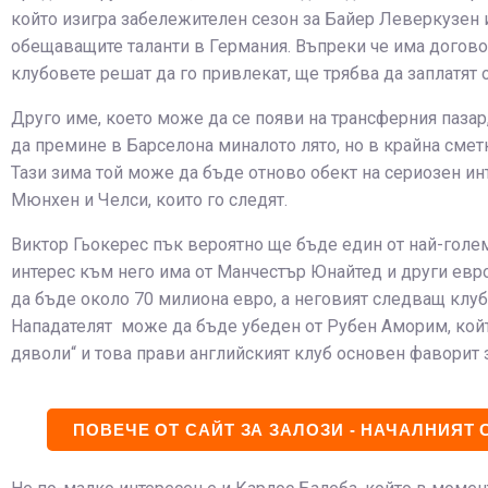
който изигра забележителен сезон за Байер Леверкузен и
обещаващите таланти в Германия. Въпреки че има договор 
клубовете решат да го привлекат, ще трябва да заплатят 
Друго име, което може да се появи на трансферния пазар
да премине в Барселона миналото лято, но в крайна смет
Тази зима той може да бъде отново обект на сериозен инт
Мюнхен и Челси, които го следят.
Виктор Гьокерес пък вероятно ще бъде един от най-големи
интерес към него има от Манчестър Юнайтед и други евр
да бъде около 70 милиона евро, а неговият следващ клуб
Нападателят може да бъде убеден от Рубен Аморим, койт
дяволи“ и това прави английският клуб основен фаворит 
ПОВЕЧЕ ОТ САЙТ ЗА ЗАЛОЗИ - НАЧАЛНИЯТ 