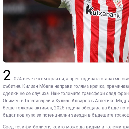
2
024 вече е към края си, а през годината станахме с
събития. Килиан Мбапе направи голяма крачка, преминав
сделки не се случиха. Най-големите трансфери след френ
Осимен в Галатасарай и Хулиан Алварес в Атлетико Мадри
беше толкова активен, 2025 година обещава да бъде по-и
бъдат под лупа за потенциални звезди в бъдещите транс
Сред тези футболисти, които може да видим в големи тр