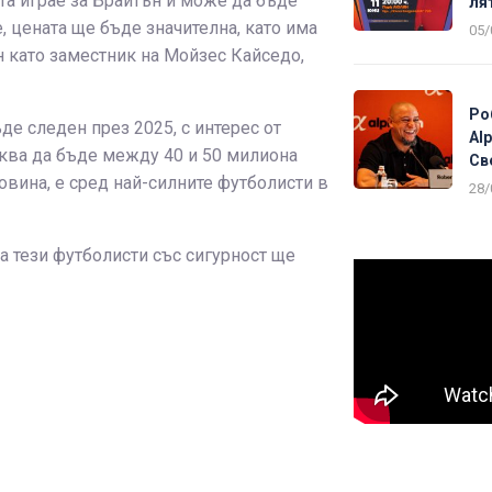
та играе за Брайтън и може да бъде
ля
, цената ще бъде значителна, като има
05/
н като заместник на Мойзес Кайседо,
Ро
е следен през 2025, с интерес от
Al
аква да бъде между 40 и 50 милиона
Св
овина, е сред най-силните футболисти в
28/
а тези футболисти със сигурност ще