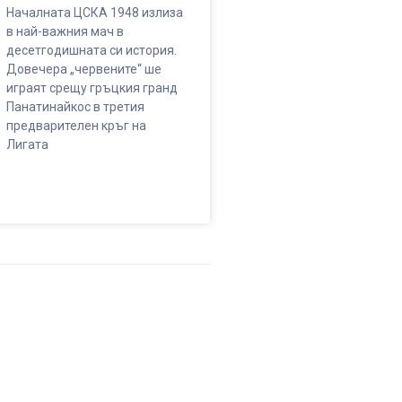
Началната ЦСКА 1948 излиза
в най-важния мач в
десетгодишната си история.
Довечера „червените“ ше
играят срещу гръцкия гранд
Панатинайкос в третия
предварителен кръг на
Лигата