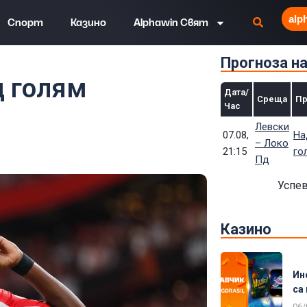
alp
Спорт
Казино
Alphawin Свят
Прогноза н
м трансфер през 2025!
д голям
Дата/
Среща
Пр
Час
Левски
07.08,
На
– Локо
21:15
го
Пд
Успев
Казино
Ин
са 
06/