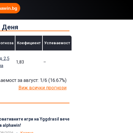
hawin.bg
а Деня
огноза
Коефициент
Успеваемост
д 2,5
1,83
–
ла
аемост за август: 1/6
(16.67
%)
Виж всички прогнози
овативните игри на Yggdrasil вече
в alphawin!
08/2026
Казино