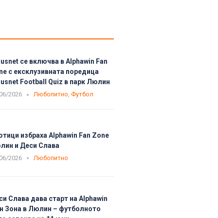
usnet се включва в Alphawin Fan
ne с ексклузивната поредица
usnet Football Quiz в парк Люлин
06/2026
Любопитно
,
Футбол
отици избраха Alphawin Fan Zone
лин и Деси Слава
06/2026
Любопитно
си Слава дава старт на Alphawin
н Зона в Люлин – футболното