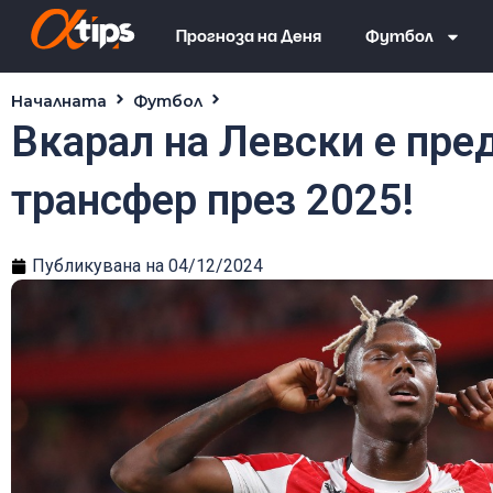
Прогноза на Деня
Футбол
Началната
Футбол
Вкарал на Левски е пред голя
Вкарал на Левски е пре
трансфер през 2025!
Публикувана на
04/12/2024