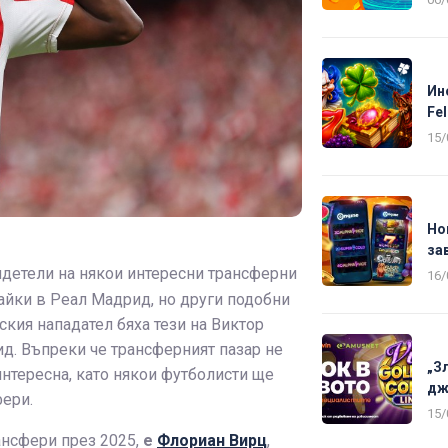
Ин
Fel
15/
Но
за
видетели на някои интересни трансферни
16/
айки в Реал Мадрид, но други подобни
ския нападател бяха тези на Виктор
д. Въпреки че трансферният пазар не
„З
нтересна, като някои футболисти ще
дж
фери.
15/
ансфери през 2025,
е
Флориан Вирц
,