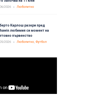
то започва на 11 юни
06/2026
Любопитно
берто Карлош разкри пред
phawin любимия си момент на
етовно първенство
05/2026
Любопитно
,
Футбол