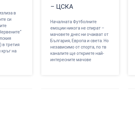
– ЦСКА
злиза в
ите си
Началната Футболните
ите
емоции никога не спират –
Червените“
мачовете днес ни очакват от
елския
България, Европа и света. Но
) в третия
независимо от спорта, по тв
 кръг на
каналите ще откриете най-
интересните мачове