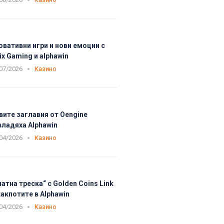
овативни игри и нови емоции с
ix Gaming и alphawin
07/2026
Казино
вите заглавия от Oengine
владяха Alphawin
04/2026
Казино
латна треска“ с Golden Coins Link
акпотите в Alphawin
04/2026
Казино