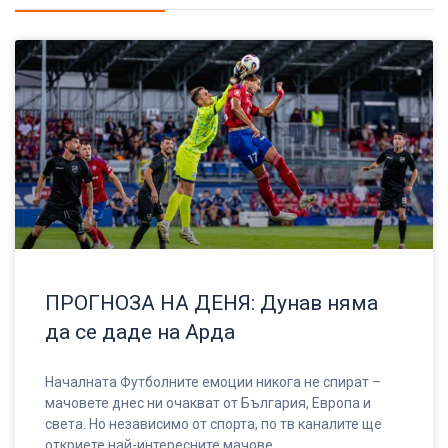
ПРОГНОЗА НА ДЕНЯ: Дунав няма
да се даде на Арда
Началната Футболните емоции никога не спират –
мачовете днес ни очакват от България, Европа и
света. Но независимо от спорта, по тв каналите ще
откриете най-интересните мачове