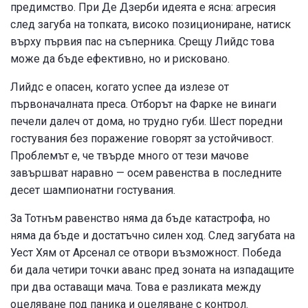
предимство. При Де Дзерби идеята е ясна: агресия
след загуба на топката, високо позициониране, натиск
върху първия пас на съперника. Срещу Лийдс това
може да бъде ефективно, но и рисковано.
Лийдс е опасен, когато успее да излезе от
първоначалната преса. Отборът на Фарке не винаги
печели далеч от дома, но трудно губи. Шест поредни
гостувания без поражение говорят за устойчивост.
Проблемът е, че твърде много от тези мачове
завършват наравно — осем равенства в последните
десет шампионатни гостувания.
За Тотнъм равенство няма да бъде катастрофа, но
няма да бъде и достатъчно силен ход. След загубата на
Уест Хям от Арсенал се отвори възможност. Победа
би дала четири точки аванс пред зоната на изпадащите
при два оставащи мача. Това е разликата между
оцеляване под паника и оцеляване с контрол.