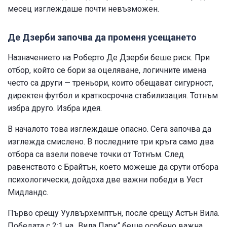
месец изглеждаше почти невъзможен.
Де Дзерби започва да променя усещането
Назначението на Роберто Де Дзерби беше риск. При
отбор, който се бори за оцеляване, логичните имена
често са други — треньори, които обещават сигурност,
директен футбол и краткосрочна стабилизация. Тотнъм
избра друго. Избра идея.
В началото това изглеждаше опасно. Сега започва да
изглежда смислено. В последните три кръга само два
отбора са взели повече точки от Тотнъм. След
равенството с Брайтън, което можеше да срути отбора
психологически, дойдоха две важни победи в Уест
Мидландс.
Първо срещу Уулвърхемптън, после срещу Астън Вила.
Победата с 2:1 на „Вила Парк“ беше особено важна,