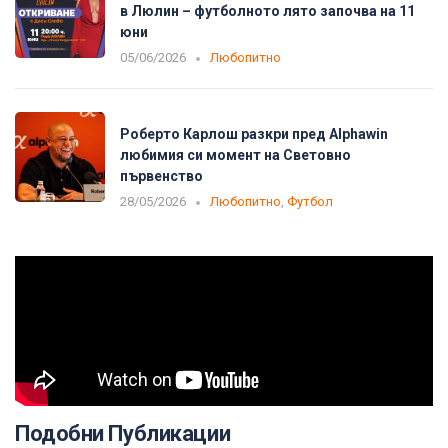
в Люлин – футболното лято започва на 11
юни
05/06/2026
Любопитно
Роберто Карлош разкри пред Alphawin
любимия си момент на Световно
първенство
28/05/2026
Любопитно
,
Футбол
Подобни Публикации