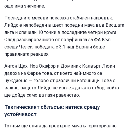
още има значение.
Последните месеци показаха стабилен напредък.
Лийдс е непобеден в шест поредни мача във Висшата
лига и спечели 10 точки в последните четири кръга.
След разочарованието от полуфинала за ФА Къп
срещу Челси, победата с 3:1 над Бърнли беше
правилната реакция.
Антон Щах, Ноа Окафор и Доминик Калвърт-Люин
дадоха на Фарке това, от което най-много се
нуждаеше — голове от различни източници. Това е
важно, защото Лийдс не изглежда като отбор, който
ще дойде само да пази равенство.
Тактическият сблъсък: натиск срещу
устойчивост
Тотнъм ще опита да превърне мача в териториално