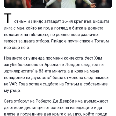
Т
отнъм и Лийдс затварят 36-ия кръг във Висшата
лига с мач, който на пръв поглед е битка в долната
половина на таблицата, но реално носи различна
тежест за двата отбора. Лийдс е почти спасен. Тотнъм
все още не е.
Новината от уикенда промени контекста. Уест Хям
загуби болезнено от Арсенал в Лондон след гол на
„артилеристите“ в 83-ата минута, а в края на мача
попадение на „чуковете“ беше отменено след намеса
на VAR. Това оставя съдбата на Тотнъм в собствените
му ръце.
Сега отборът на Роберто Де Дзерби има възможност
да отвори дистанция от зоната на изпадащите и да
влезе в последните два кръга с въздух, който преди