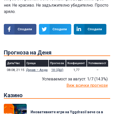
нея. Не красиво. Не задължително убедително. Просто
зряло.
Сподели
Сподели
Сподели
Прогноза на Деня
Дата/Час
Среща
Прогноза
Коефициент
Успеваемост
08.08, 21:15
Дунав – Арда
1Х (ДШ)
1,77
–
Успеваемост за август: 1/7
(14.3
%)
Виж всички прогнози
Казино
Иновативните игри на Yggdrasil вече са в