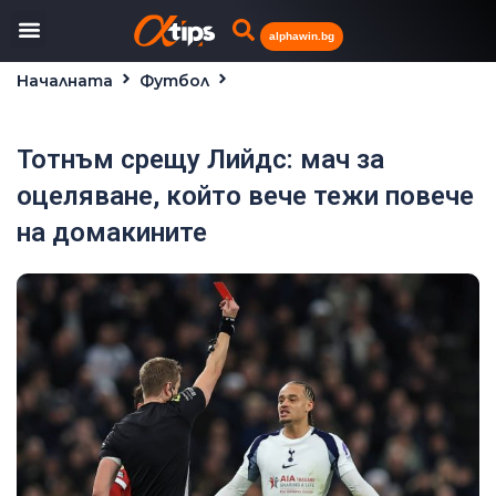
alphawin.bg
Началната
Футбол
Тотнъм срещу Лийдс: мач за оцеляване, който вече
тежи повече на домакините
Тотнъм срещу Лийдс: мач за
оцеляване, който вече тежи повече
на домакините