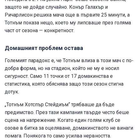
защото не дойде случайно. Конър Галахър и
Ричарлисон решиха мача още в първите 25 минути, а
Тотнъм показа нещо, което му липсваше през голяма
част от сезона — конкретност.
Домашният проблем остава
Големият парадокс е, че Тотнъм влиза в този мач с по-
добра форма, но на стадион, който не му е носил
сигурност. Само 11 точки от 17 домакинства е
статистика, която обяснява защо този сезон стигна
дотук.
„Тотнъм Хотспър Стейдиъм“ трябваше да бъде
предимство. През тази кампания твърде често беше
сцена на напрежение. Когато един голям клуб се
озове в битка за оцеляване, домакинството не винаги
помага. Понякога то само усилва нервността.