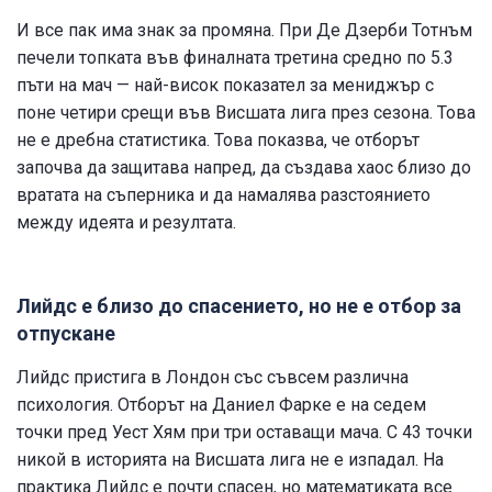
И все пак има знак за промяна. При Де Дзерби Тотнъм
печели топката във финалната третина средно по 5.3
пъти на мач — най-висок показател за мениджър с
поне четири срещи във Висшата лига през сезона. Това
не е дребна статистика. Това показва, че отборът
започва да защитава напред, да създава хаос близо до
вратата на съперника и да намалява разстоянието
между идеята и резултата.
Лийдс е близо до спасението, но не е отбор за
отпускане
Лийдс пристига в Лондон със съвсем различна
психология. Отборът на Даниел Фарке е на седем
точки пред Уест Хям при три оставащи мача. С 43 точки
никой в историята на Висшата лига не е изпадал. На
практика Лийдс е почти спасен, но математиката все