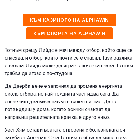
КЪМ КАЗИНОТО НА ALPHAWIN
КЪМ СПОРТА НА ALPHAWIN
Тотнъм срещу Лийдс е мач между отбор, който още се
спасява, и отбор, който почти се е спасил. Тази разлика
е важна. Лийдс може да играе с по-лека глава. Тотнъм
трябва да играе с по-студена.
Де Дзерби вече е започнал да променя енергията
около отбора, но най-трудната част идва сега. Да
спечелиш два мача навън е силен сигнал. Да го
потвърдиш у дома, когато всички очакват да
направиш решителната крачка, е друго ниво.
Уест Хям остави вратата отворена с болезнената си
загуба от Арсенал. Сега Тотнъм трябва да мине през