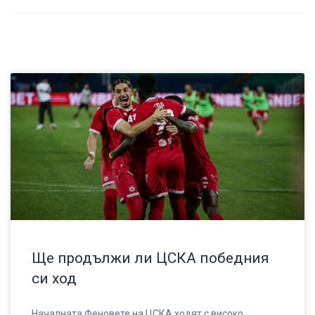
Ще продължи ли ЦСКА победния
си ход
Началната Феновете на ЦСКА ходят с високо