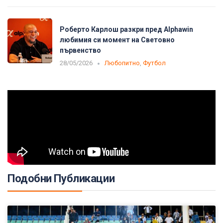
Роберто Карлош разкри пред Alphawin
любимия си момент на Световно
първенство
28/05/2026
Любопитно
,
Футбол
Подобни Публикации