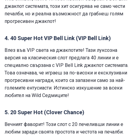
джакпот системата, този хит осигурява не само чести
печалби, но и реална възможност да грабнеш голям
прогресивен джакпот!
4. 40 Super Hot VIP Bell Link (VIP Bell Link)
Влез във VIP света на джакпотите! Тази луксозна
версия на класическия слот предлага 40 линии и е
специално свързана с VIP Bell Link джакпот системата.
Това означава, че играеш за по-високи и ексклузивни
прогресивни награди, които са запазени само за най-
големите ентусиасти. Истинско изкушение за всеки
любител на Wild Седмиците!
5. 20 Super Hot (Clover Chance)
Вечният фаворит! Този слот с 20 печеливши линии е
любим заради своята простота и честота на печалби.