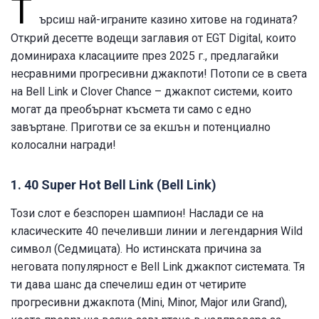
Т
ърсиш най-играните казино хитове на годината?
Открий десетте водещи заглавия от EGT Digital, които
доминираха класациите през 2025 г., предлагайки
несравними прогресивни джакпоти! Потопи се в света
на Bell Link и Clover Chance – джакпот системи, които
могат да преобърнат късмета ти само с едно
завъртане. Приготви се за екшън и потенциално
колосални награди!
1. 40 Super Hot Bell Link (Bell Link)
Този слот е безспорен шампион! Наслади се на
класическите 40 печеливши линии и легендарния Wild
символ (Седмицата). Но истинската причина за
неговата популярност е Bell Link джакпот системата. Тя
ти дава шанс да спечелиш един от четирите
прогресивни джакпота (Mini, Minor, Major или Grand),