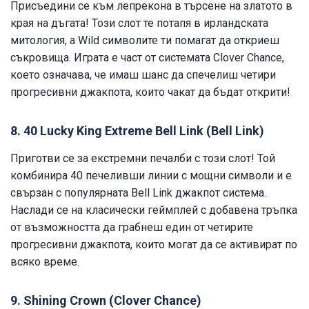
Присъедини се към лепрекона в търсене на златото в
края на дъгата! Този слот те потапя в ирландската
митология, а Wild символите ти помагат да откриеш
съкровища. Играта е част от системата Clover Chance,
което означава, че имаш шанс да спечелиш четири
прогресивни джакпота, които чакат да бъдат открити!
8. 40 Lucky King Extreme Bell Link (Bell Link)
Приготви се за екстремни печалби с този слот! Той
комбинира 40 печеливши линии с мощни символи и е
свързан с популярната Bell Link джакпот система.
Наслади се на класически геймплей с добавена тръпка
от възможността да грабнеш един от четирите
прогресивни джакпота, които могат да се активират по
всяко време.
9. Shining Crown (Clover Chance)