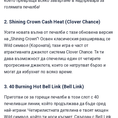
което превръща всяко завъртане в надпревара за
голямата печалба!
2. Shining Crown Cash Heat (Clover Chance)
Усети новата вълна от печалби с тази обновена версия
на „Shining Crown“! Освен класическия разширяващ се
Wild символ (Короната), тази игра е част от
атрактивната джакпот система Clover Chance. Тя ти
дава възможност да спечелиш един от четирите
прогресивни джакпота, които се натрупват бързо и
могат да избухнат по всяко време.
3. 40 Burning Hot Bell Link (Bell Link)
Приготви се за горещи печалби в този слот с 40
печеливши линии, който продължава да бъде сред
най-играни. Четирилистната детелина е твоят мощен
Wild символ, който ти носи късмет. Свързан с Bell Link