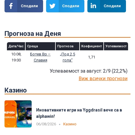
Сподели
Сподели
Сподели
Прогноза на Деня
Дата/Час
Среща
Прогноза
Коефициент
Успеваемост
10.08,
Ботев Вр –
„Под 2,5
1,71
19:00
Славия
гола“
Успеваемост за август: 2/9
(22,2
%)
Виж всички прогнози
Казино
Иновативните игри на Yggdrasil вече са в
alphawin!
06/08/2026
Казино