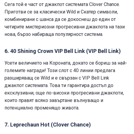
Сега той е част от джакпот системата Clover Chance.
Приготви се за класически Wild и Скатер символи,
комбинирани с шанса да се докоснеш до един от
четирите мистериозни прогресивни джакпота на тази
нова, бързо набираща популярност система.
6. 40 Shining Crown VIP Bell Link (VIP Bell Link)
Усети величието на Короната, докато се бориш за най-
големите награди! Този слот с 40 линии предлага
разширяващ се Wild и е свързан с VIP Bell Link
джакпот системата. Това ти гарантира достъп до
ексклузивни, още по-високи прогресивни джакпоти,
които правят всяко завъртане вълнуващо и
потенциално променящо живота.
7. Leprechaun Hot (Clover Chance)