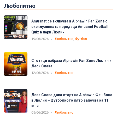
Любопитно
Amusnet се включва в Alphawin Fan Zone с
ексклузивната поредица Amusnet Football
Quiz в парк Люлин
19/06/2026
Любопитно
,
Футбол
Стотици избраха Alphawin Fan Zone Люлин и
Деси Слава
12/06/2026
Любопитно
Деси Слава дава старт на Alphawin Фен Зона
в Люлин – футболното лято започва на 11
юни
05/06/2026
Любопитно