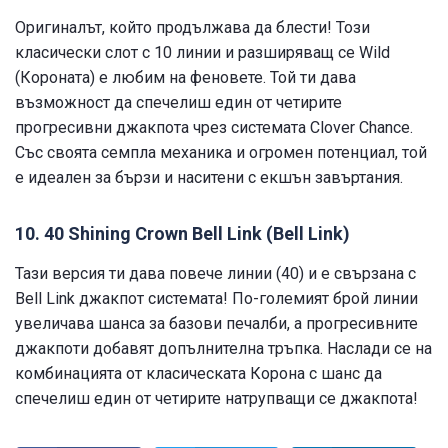
Оригиналът, който продължава да блести! Този
класически слот с 10 линии и разширяващ се Wild
(Короната) е любим на феновете. Той ти дава
възможност да спечелиш един от четирите
прогресивни джакпота чрез системата Clover Chance.
Със своята семпла механика и огромен потенциал, той
е идеален за бързи и наситени с екшън завъртания.
10. 40 Shining Crown Bell Link (Bell Link)
Тази версия ти дава повече линии (40) и е свързана с
Bell Link джакпот системата! По-големият брой линии
увеличава шанса за базови печалби, а прогресивните
джакпоти добавят допълнителна тръпка. Наслади се на
комбинацията от класическата Корона с шанс да
спечелиш един от четирите натрупващи се джакпота!