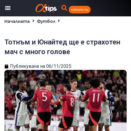
alphawin.bg
Началната
Футбол
Тотнъм и Юнайтед ще е страхотен мач с много
голове
Тотнъм и Юнайтед ще е страхотен
мач с много голове
Публикувана на
06/11/2025