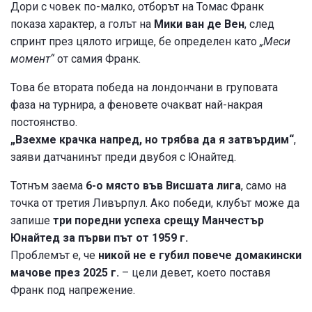
Дори с човек по-малко, отборът на Томас Франк
показа характер, а голът на
Мики ван де Вен
, след
спринт през цялото игрище, бе определен като
„Меси
момент“
от самия Франк.
Това бе втората победа на лондончани в груповата
фаза на турнира, а феновете очакват най-накрая
постоянство.
„Взехме крачка напред, но трябва да я затвърдим“
,
заяви датчанинът преди двубоя с Юнайтед.
Тотнъм заема
6-о място във Висшата лига
, само на
точка от третия Ливърпул. Ако победи, клубът може да
запише
три поредни успеха срещу Манчестър
Юнайтед за първи път от 1959 г.
Проблемът е, че
никой не е губил повече домакински
мачове през 2025 г.
– цели девет, което поставя
Франк под напрежение.