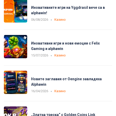
Иновативните игри на Yggdrasil вече са в
alphawin!
06/08/2026
Казино
Иновативни игри и нови емоции с Felix
Gaming и alphawin
15/07/2026
Казино
Новите заглавия от Oengine завладяха
Alphawin
16/04/2026
Казино
„Златна треска“ с Golden Coins Link