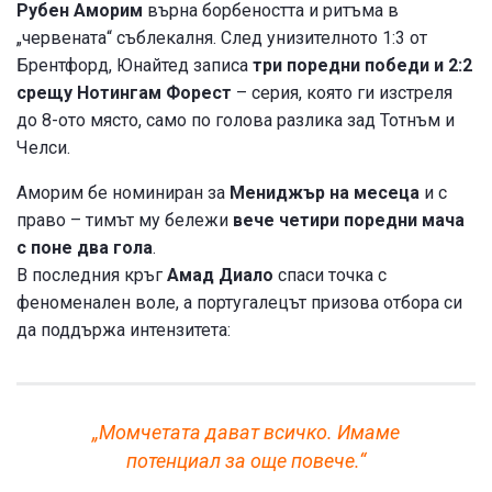
Рубен Аморим
върна борбеността и ритъма в
„червената“ съблекалня. След унизителното 1:3 от
Брентфорд, Юнайтед записа
три поредни победи и 2:2
срещу Нотингам Форест
– серия, която ги изстреля
до 8-ото място, само по голова разлика зад Тотнъм и
Челси.
Аморим бе номиниран за
Мениджър на месеца
и с
право – тимът му бележи
вече четири поредни мача
с поне два гола
.
В последния кръг
Амад Диало
спаси точка с
феноменален воле, а португалецът призова отбора си
да поддържа интензитета:
„Момчетата дават всичко. Имаме
потенциал за още повече.“