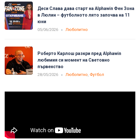
Деси Слава дава старт на Alphawin Фен Зона
в Люлин – футболното лято започва на 11
юни
05/06/2026
Любопитно
Роберто Карлош разкри пред Alphawin
любимия си момент на Световно
първенство
28/05/2026
Любопитно
,
Футбол