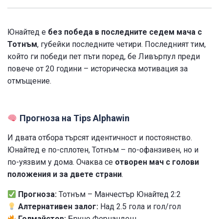
Юнайтед е
без победа в последните седем мача с
Тотнъм
, губейки последните четири. Последният тим,
който ги победи пет пъти поред, бе Ливърпул преди
повече от 20 години – историческа мотивация за
отмъщение.
Прогноза на Tips Alphawin
И двата отбора търсят идентичност и постоянство.
Юнайтед е по-сплотен, Тотнъм – по-офанзивен, но и
по-уязвим у дома. Очаква се
отворен мач с голови
положения и за двете страни
.
Прогноза:
Тотнъм – Манчестър Юнайтед 2:2
Алтернативен залог:
Над 2.5 гола и гол/гол
Голмайстор:
Бруно Фернандеш