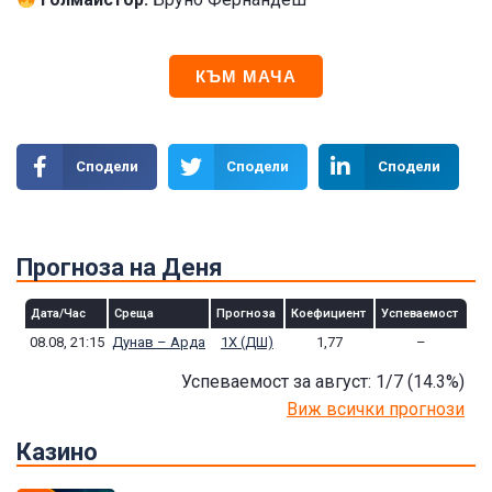
КЪМ МАЧА
Сподели
Сподели
Сподели
Прогноза на Деня
Дата/Час
Среща
Прогноза
Коефициент
Успеваемост
08.08, 21:15
Дунав – Арда
1Х (ДШ)
1,77
–
Успеваемост за август: 1/7
(14.3
%)
Виж всички прогнози
Казино