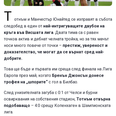
Т
отнъм и Манчестър Юнайтед се изправят в събота
следобед в един от
най-интригуващите двубои на
кръга във Висшата лига
. Двата тима са с равен
точков актив и дебнат челната тройка, но за тях мачът
носи много повече от точки –
престиж, увереност и
доказателство, че могат да се върнат сред най-
добрите.
Това ще бъде и първата им среща след финала на Лига
Европа през май, когато
Бренън Джонсън донесе
трофея на „шпорите“
с гол в Билбао.
След унизителната загуба с 0:1 от Челси и бурни
освирквания на собствения стадион,
Тотнъм отвърна
подобаващо
– 4:0 срещу Копенхаген в Шампионската
лига.