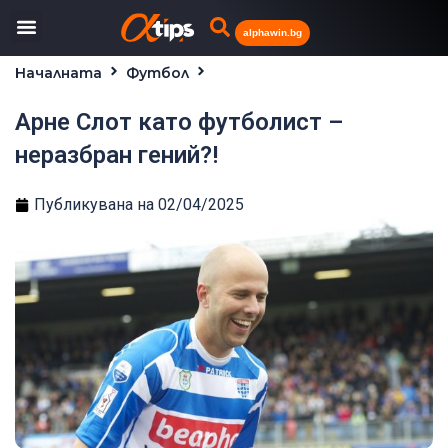
alphawin.bg
Началната
Футбол
Арне Слот като футболист – неразбран гений?!
Арне Слот като футболист –
неразбран гений?!
Публикувана на
02/04/2025