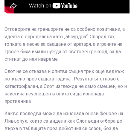
Отговорите на треньорите не са особено позитивни, а
идеята е определена като „абсурдна“. Според тях,
топката е лесна за хващане от вратаря, а играчите на
Цволе биха имали нужда от световен рекорд, за да
стигнат до нея навреме.
Слот не се отказва и опитва същия трик още веднъж
по-късно през същата година . Резултатът отново е
катастрофален, а Слот изглежда не само смешен, но и
наистина неуспешен в опита си да изненада
противника.
Какво последва може да изненада онези фенове на
Ливърпул, които са видели как Слот води отбора до
върха в таблицата през дебютния си сезон, без да