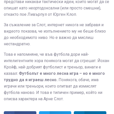
представи никакви тактически идеи, които могат да се
опишат като неортодоксални (или просто смешни),
откакто пое Ливърпул от Юрген Клоп.
За съжаление за Слот, интернет никога не забравя и
видеото показва, че изпълнението му не беше близо
до необходимото ниво. Но е важно да мислиш
нестандратно.
Това е напомняне, че във футбола дори най-
интелигентните хора понякога могат да сгрешат. Йохан
Кройф, най-добрият футболист и треньор, винаги е
казвал:
Футболът е много лесна игра – но е много
трудно да я играеш лесно.
Понякога, обаче, има
играчи или треньори, които опитват да измислят
футбола наново. И това е типичен пример, който ни
описва характера на Арне Слот.