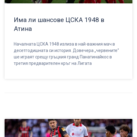
Има ли шансове ЦСКА 1948 в
Атина
Началната ЦСКА 1948 излиза в най-важния мач в
десетгодишната си история. Довечера „червените“
ше играят срещу гръцкия гранд Панатинайкос в
третия предварителен кръг на Лигата