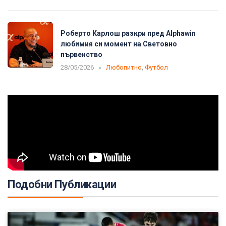
Роберто Карлош разкри пред Alphawin
любимия си момент на Световно
първенство
28/05/2026
Любопитно
,
Футбол
Подобни Публикации