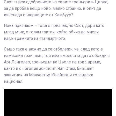
Слот търси одобрението на своите треньори в Цволе,
за да пробва нещо ново, малко странно, в опит да
изненада съперниците от Камбуур?
Нека признаем – това е признак, че Слот, дори като
млад мъж, е голям тактик, който обича да мисли
извън рамките на стандартното.
Също така е важно да се отбележи, че, след като е
измислил този план, той има смелостта да го обсъди с
Арт Лангелер, треньорът на Цволе по това време,
както и с неговия асистент, Яап Стам, бившият
защитник на Манчестър Юнайтед и холандски
национал.