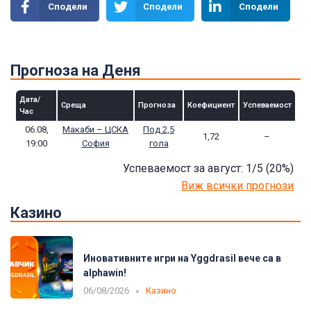
Сподели
Сподели
Сподели
Прогноза на Деня
Дата/
Среща
Прогноза
Коефициент
Успеваемост
Час
06.08,
Макаби – ЦСКА
Под 2,5
1,72
–
19:00
София
гола
Успеваемост за август: 1/5
(20
%)
Виж всички прогнози
Казино
Иновативните игри на Yggdrasil вече са в
alphawin!
06/08/2026
Казино