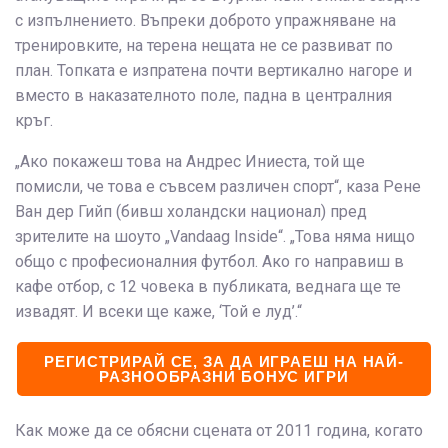
с изпълнението. Въпреки доброто упражняване на
тренировките, на терена нещата не се развиват по
план. Топката е изпратена почти вертикално нагоре и
вместо в наказателното поле, падна в централния
кръг.
„Ако покажеш това на Андрес Иниеста, той ще
помисли, че това е съвсем различен спорт“, каза Рене
Ван дер Гийп (бивш холандски национал) пред
зрителите на шоуто „Vandaag Inside“. „Това няма нищо
общо с професионалния футбол. Ако го направиш в
кафе отбор, с 12 човека в публиката, веднага ще те
извадят. И всеки ще каже, ‘Той е луд’.“
РЕГИСТРИРАЙ СЕ, ЗА ДА ИГРАЕШ НА НАЙ-
РАЗНООБРАЗНИ БОНУС ИГРИ
Как може да се обясни сцената от 2011 година, когато