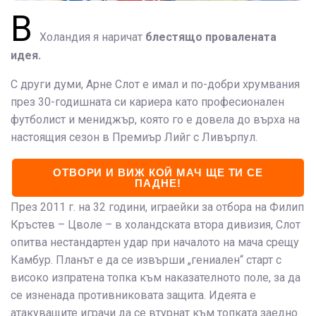
В
Холандия я наричат
блестящо провалената
идея.
С други думи, Арне Слот е имал и по-добри хрумвания
през 30-годишната си кариера като професионален
футболист и мениджър, която го е довела до върха на
настоящия сезон в Премиър Лийг с Ливърпул.
ОТВОРИ И ВИЖ КОЙ МАЧ ЩЕ ТИ СЕ
ПАДНЕ!
През 2011 г. на 32 години, играейки за отбора на Филип
Кръстев – Цволе – в холандската втора дивизия, Слот
опитва нестандартен удар при началото на мача срещу
Камбур. Планът е да се извърши „гениален“ старт с
високо изпратена топка към наказателното поле, за да
се изненада противниковата защита. Идеята е
атакуващите играчи да се втурнат към топката заедно