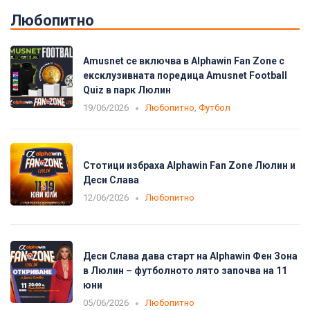
Любопитно
Amusnet се включва в Alphawin Fan Zone с
ексклузивната поредица Amusnet Football
Quiz в парк Люлин
19/06/2026
Любопитно
,
Футбол
Стотици избраха Alphawin Fan Zone Люлин и
Деси Слава
12/06/2026
Любопитно
Деси Слава дава старт на Alphawin Фен Зона
в Люлин – футболното лято започва на 11
юни
05/06/2026
Любопитно