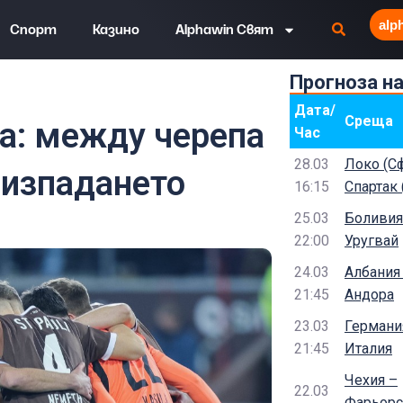
alp
Спорт
Казино
Alphawin Свят
Прогноза н
и сенките на изпадането
Дата/
Среща
а: между черепа
Час
28.03
Локо (Сф
 изпадането
16:15
Спартак 
25.03
Боливия
22:00
Уругвай
24.03
Албания
21:45
Андора
23.03
Германи
21:45
Италия
Чехия –
22.03
Фарьорс