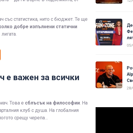
12/
ч със статистика, нито с бюджет. Те ще
Де
яколко добре изпълнени статични
Фе
 лигата.
ля
05/
Ро
Al
ч е важен за всички
Св
28/
мач. Това е
сблъсък на философии
. На
рталния клуб с душа. На глобалния
логото срещу черепа…