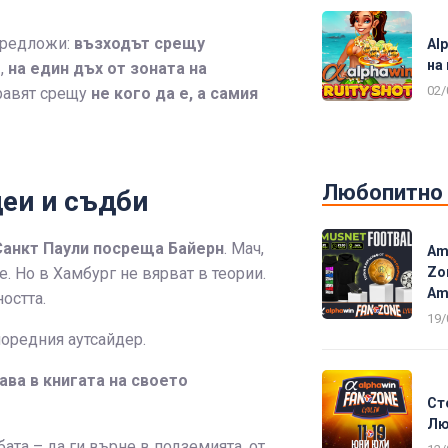
предложи:
възходът срещу
Al
на
о
,
на един дъх от зоната на
02/
правят срещу
не кого да е, а самия
Любопитно
деи и съдби
Санкт Паули посреща Байерн
. Мач,
Am
Zo
. Но в Хамбург не вярват в теории.
Am
остта.
19/
поредния аутсайдер.
ава в книгата на своето
Ст
Лю
ата – да ги върне в подземията, от