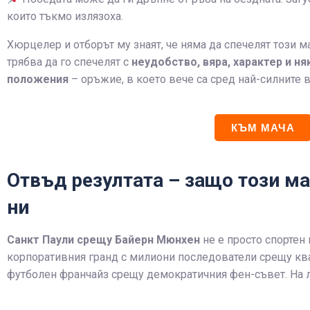
които тъкмо излязоха.
Хюрцелер и отборът му знаят, че няма да спечелят този ма
трябва да го спечелят с
неудобство, вяра, характер и н
положения
– оръжие, в което вече са сред най-силните в
КЪМ МАЧА
Отвъд резултата – защо този ма
ни
Санкт Паули срещу Байерн
Мюнхен
не е просто спортен 
корпоративния гранд с милиони последователи срещу ква
футболен франчайз срещу демократичния фен-съвет. На 