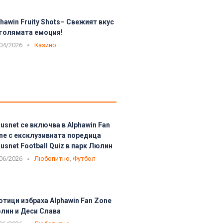
phawin Fruity Shots– Свежият вкус
 голямата емоция!
04/2026
Казино
usnet се включва в Alphawin Fan
ne с ексклузивната поредица
usnet Football Quiz в парк Люлин
06/2026
Любопитно
,
Футбол
отици избраха Alphawin Fan Zone
лин и Деси Слава