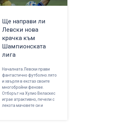
Ще направи ли
Левски нова
крачка към
Шампионската
лига
Началната Левски прави
фантастично футболно лято
и хвърля в екстаз своите
многобройни фенове.
Отборът на Хулио Веласкес
играе атрактивно, печели с
лекота мачовете си и