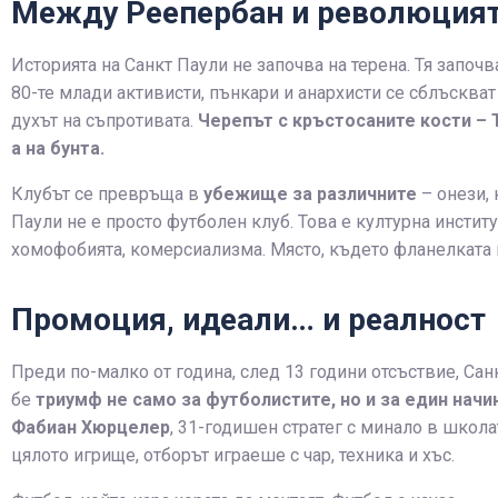
Между Реепербан и революция
Историята на Санкт Паули не започва на терена. Тя започв
80-те млади активисти, пънкари и анархисти се сблъсква
духът на съпротивата.
Черепът с кръстосаните кости – T
а на бунта.
Клубът се превръща в
убежище за различните
– онези, 
Паули не е просто футболен клуб. Това е културна инстит
хомофобията, комерсиализма. Място, където фланелката н
Промоция, идеали… и реалност
Преди по-малко от година, след 13 години отсъствие, Сан
бе
триумф не само за футболистите, но и за един начи
Фабиан Хюрцелер
, 31-годишен стратег с минало в школа
цялото игрище, отборът играеше с чар, техника и хъс.