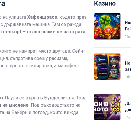
та
Казино
а на улицата
Хафенщрасе
, където през
Ин
т с държавната машина. Там се ражда
Fel
otenkopf – става знаме не на страха,
15/
които не намират място другаде. Сейнт
уция, съпротива срещу расизма,
Но
е е просто екипировка, а манифест.
за
16/
кт Паули се върна в Бундеслигата. Това
„З
н на мислене
. Под ръководството на
дж
та на Байерн и поглед, който вижда
15/