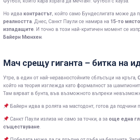
Футбол, който кара хората да мечтаят. Футбол с кауза.
Но идва
контрастът
, който само Бундеслигата може да 
реалността
. Днес, Санкт Паули се намира на
15-то мяст
изпадащите
. И точно в този най-критичен момент се из
Байерн Мюнхен
.
Мач срещу гиганта – битка на и
Утре, в един от най-неравностойните сблъсъци на кръга,
който на теория изглежда като формалност за шампионите
Там вярват в бунта, във възможното въпреки невъзможн
Байерн идва в ролята на мастодонт, готов да подчини 
Санкт Паули излиза не само за точки, а за
още една гл
съществуване
.
Победата може да ги дръпне от ръба на бездната. Загуб