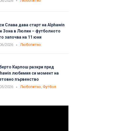
06/2026
Любопитно
си Слава дава старт на Alphawin
н Зона в Люлин – футболното
то започва на 11 юни
06/2026
Любопитно
берто Карлош разкри пред
phawin любимия си момент на
етовно първенство
05/2026
Любопитно
,
Футбол