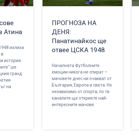
сове
ПРОГНОЗА НА
в Атина
ДЕНЯ:
Панатинайкос ще
1948 излиза
отвее ЦСКА 1948
 в
и история.
Началната Футболните
ите“ ше
емоции никога не спират –
цкия гранд
мачовете днес ни очакват от
ретия
България, Европа и света. Но
ъг на
независимо от спорта, по тв
каналите ще откриете най-
интересните мачове