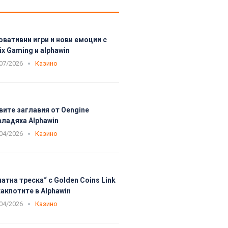
овативни игри и нови емоции с
ix Gaming и alphawin
07/2026
Казино
вите заглавия от Oengine
владяха Alphawin
04/2026
Казино
латна треска“ с Golden Coins Link
акпотите в Alphawin
04/2026
Казино