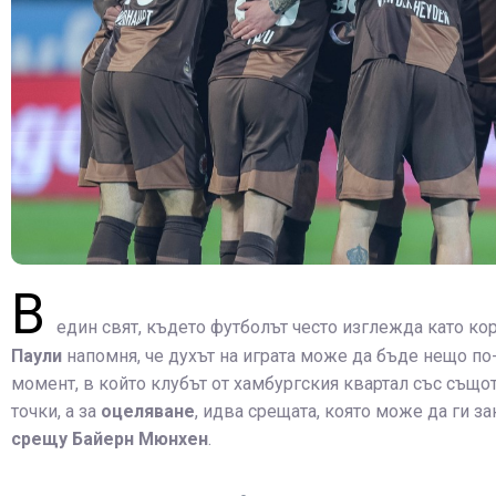
В
един свят, където футболът често изглежда като ко
Паули
напомня, че духът на играта може да бъде нещо по-
момент, в който клубът от хамбургския квартал със същот
точки, а за
оцеляване
, идва срещата, която може да ги з
срещу Байерн Мюнхен
.