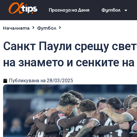
Прогноза на Деня
Футбол
Началната
Футбол
Санкт Паули срещу света: между черепа на знамето 
Санкт Паули срещу свет
на знамето и сенките на
Публикувана на
28/03/2025