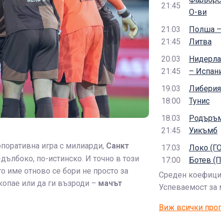
21:45
О-ви
21.03
Полша 
21:45
Литва
20.03
Нидерла
21:45
– Испан
19.03
Либерия
18:00
Тунис
18.03
Родъръ
21:45
Уикъмб
рпоративна игра с милиарди,
Санкт
17.03
Локо (ГО
дълбоко, по-истинско. И точно в този
17:00
Ботев (П
о име отново се бори не просто за
Среден коефицие
акопае или да ги възроди –
мачът
Успеваемост за м
Виж всички про