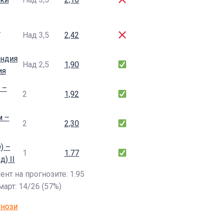
–
Над 3,5
2,42
ндия
Над 2,5
1,90
ия
 –
2
1,92
м –
2
2,30
) –
1
1.77
д) II
нт на прогнозите: 1.95
арт: 14/26 (57%)
гнози