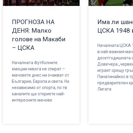
ПРОГНОЗА НА
Има ли шан
ДЕНЯ: Малко
ЦСКА 1948 
голове на Макаби
Началната ЦСКА 
– ЦСКА
в най-важния мач
десетгодишната с
Началната Футболните
Довечера „червен
емоции никога не спират –
играят срещу гръ
мачовете днес ни очакват от
Панатинайкос в т
България, Европа и света. Но
предварителен кр
независимо от спорта, по тв
Лигата
каналите ще откриете най-
интересните мачове