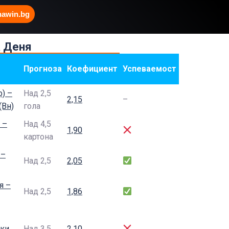
hawin.bg
а Деня
Прогноза
Коефициент
Успеваемост
) –
Над 2,5
2,15
–
(Вн)
гола
 –
Над 4,5
1,90
картона
 –
Над 2,5
2,05
я –
Над 2,5
1,86
ки
Над 3,5
2,10