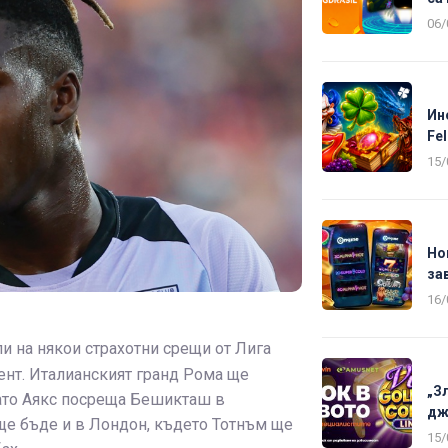
06/
Ин
Fel
15/
Но
за
16/
и на някои страхотни срещи от Лига
нент. Италианският гранд Рома ще
„З
като Аякс посреща Бешикташ в
дж
ще бъде и в Лондон, където Тотнъм ще
15/