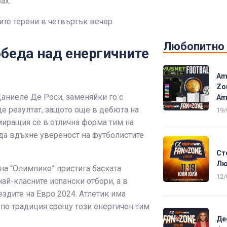
ах.
ите терени в четвъртък вечер:
Любопитно
обеда над енергичните
Am
Zo
аниеле Де Роси, заменяйки го с
Am
е резултат, защото още в дебюта на
19/
амиращия се в отлична форма тим на
 да вдъхне увереност на футболистите
Ст
Лю
на “Олимпико” пристига баската
12/
ай-класните испански отбори, а в
ездите на Евро 2024. Атлетик има
о по традиция срещу този енергичен тим
Де