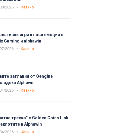
08/2026
Казино
овативни игри и нови емоции с
ix Gaming и alphawin
07/2026
Казино
вите заглавия от Oengine
владяха Alphawin
04/2026
Казино
латна треска“ с Golden Coins Link
акпотите в Alphawin
04/2026
Казино