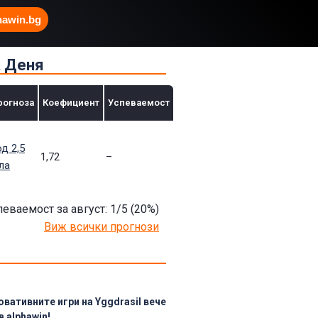
hawin.bg
а Деня
рогноза
Коефициент
Успеваемост
д 2,5
1,72
–
ла
певаемост за август: 1/5
(20
%)
Виж всички прогнози
овативните игри на Yggdrasil вече
в alphawin!