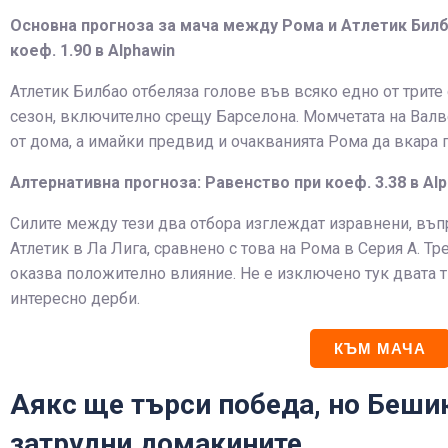
Основна прогноза за мача между Рома и Атлетик Билб
коеф. 1.90 в Alphawin
Атлетик Билбао отбеляза голове във всяко едно от трите 
сезон, включително срещу Барселона. Момчетата на Валве
от дома, а имайки предвид и очакванията Рома да вкара п
Алтернативна прогноза: Равенство при коеф. 3.38 в Al
Силите между тези два отбора изглеждат изравнени, въп
Атлетик в Ла Лига, сравнено с това на Рома в Серия А. Т
оказва положително влияние. Не е изключено тук двата т
интересно дерби.
КЪМ МАЧА
Аякс ще търси победа, но Беши
затрудни домакините