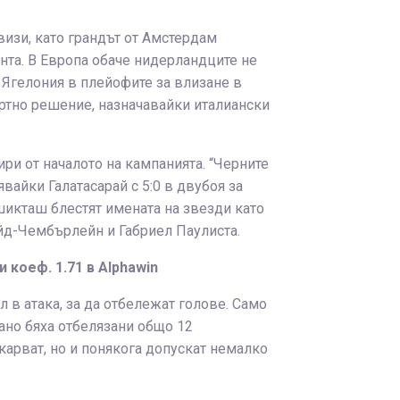
визи, като грандът от Амстердам
нта. В Европа обаче нидерландците не
я Ягелония в плейофите за влизане в
артно решение, назначавайки италиански
и от началото на кампанията. “Черните
вайки Галатасарай с 5:0 в двубоя за
ешикташ блестят имената на звезди като
д-Чембърлейн и Габриел Паулиста.
 коеф. 1.71 в Alphawin
л в атака, за да отбележат голове. Само
ано бяха отбелязани общо 12
вкарват, но и понякога допускат немалко