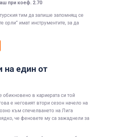
аш при коеф. 2.70
 турския тим да запише запомнящ се
е орли” имат инструментите, за да
 на един от
е обикновено в кариерата си той
това е неговият втори сезон начело на
озно към спечелването на Лига
 рядко, че феновете му са зажаднели за