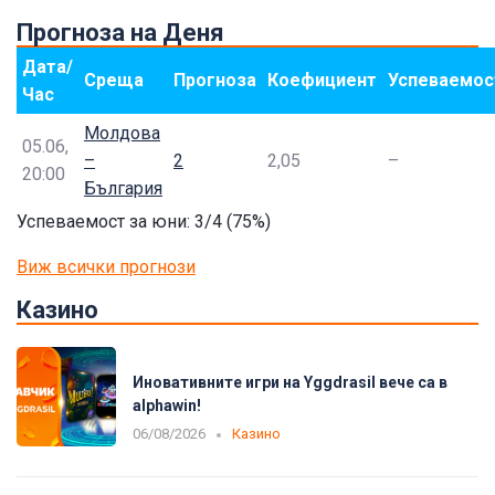
Прогноза на Деня
Дата/
Среща
Прогноза
Коефициент
Успеваемос
Час
Молдова
05.06,
–
2
2,05
–
20:00
България
Успеваемост за юни: 3/4 (75%)
Виж всички прогнози
Казино
Иновативните игри на Yggdrasil вече са в
alphawin!
06/08/2026
Казино