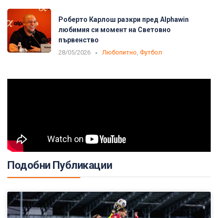
Роберто Карлош разкри пред Alphawin
любимия си момент на Световно
първенство
28/05/2026
Любопитно
,
Футбол
Подобни Публикации