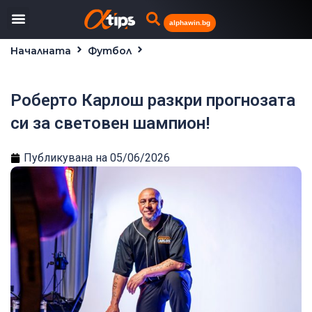
alphawin.bg
Началната
Футбол
Роберто Карлош разкри прогнозата си за
световен шампион!
Роберто Карлош разкри прогнозата
си за световен шампион!
Публикувана на
05/06/2026