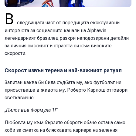
В
следващата част от поредицата ексклузивни
интервюта за социалните канали на Alphawin
легендарният бразилец разкри неподозирани детайли
за личния си живот и страстта си към високите
скорости.
Скорост извън терена и най-важният ритуал
Запитан каква би била съдбата му, ако футболът не
присъстваше в живота му, Роберто Карлош отговори
светкавично:
„Пилот във Формула 1!“
Любовта му към бързите обороти обаче остана само
хоби за сметка на бляскавата кариера на зеления