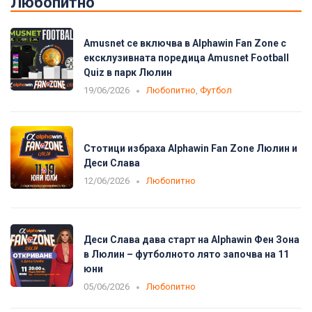
Любопитно
Amusnet се включва в Alphawin Fan Zone с
ексклузивната поредица Amusnet Football
Quiz в парк Люлин
19/06/2026
Любопитно
,
Футбол
Стотици избраха Alphawin Fan Zone Люлин и
Деси Слава
12/06/2026
Любопитно
Деси Слава дава старт на Alphawin Фен Зона
в Люлин – футболното лято започва на 11
юни
05/06/2026
Любопитно