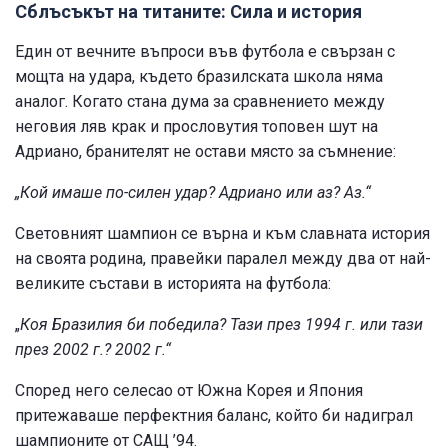
Сблъсъкът на титаните: Сила и история
Един от вечните въпроси във футбола е свързан с
мощта на удара, където бразилската школа няма
аналог. Когато стана дума за сравнението между
неговия ляв крак и прословутия топовен шут на
Адриано, бранителят не остави място за съмнение:
„Кой имаше по-силен удар? Адриано или аз? Аз.“
Световният шампион се върна и към славната история
на своята родина, правейки паралел между два от най-
великите състави в историята на футбола:
„
Коя Бразилия би победила? Тази през 1994 г. или тази
през 2002 г.? 2002 г.“
Според него селесао от Южна Корея и Япония
притежаваше перфектния баланс, който би надиграл
шампионите от САЩ ’94.