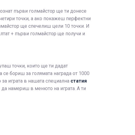
 познат първи голмайстор ще ти донесе
 четири точки, а ако покажеш перфектни
лмайстор ще спечелиш цели 10 точки. И
зултат + първи голмайстор ще получи и
упаш точки, които ще ти дадат
 се бориш за голямата награда от 1000
 за играта в нашата специална
статия
 да намериш в менюто на играта. А ти