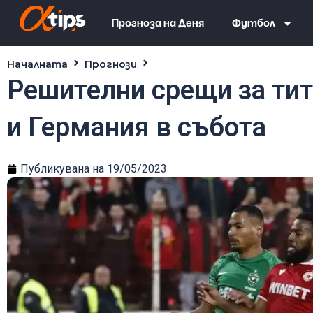
Прогноза на Деня
Футбол
Началната
Прогнози
Решителни срещи за титлит
Решителни срещи за тит
и Германия в събота
Публикувана на
19/05/2023