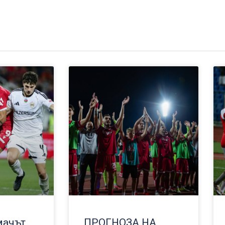
мачът
ПРОГНОЗА НА