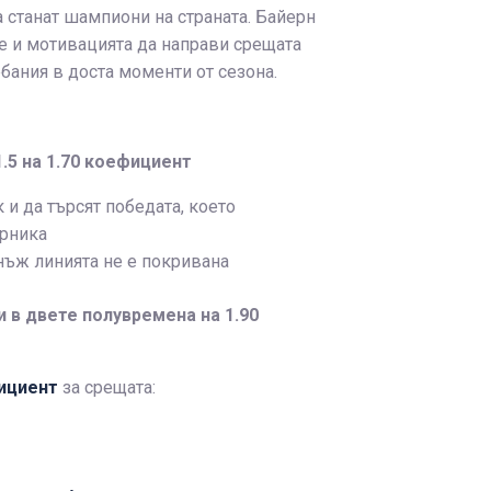
а станат шампиони на страната. Байерн
е и мотивацията да направи срещата
бания в доста моменти от сезона.
.5 на 1.70 коефициент
и да търсят победата, което
ерника
нъж линията не е покривана
 в двете полувремена на 1.90
ициент
за срещата: