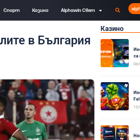
alp
Спорт
Казино
Alphawin Свят
Казино
е в България и Германия в събота
лите в България
Ин
са 
06/
Ин
Fel
15/
Но