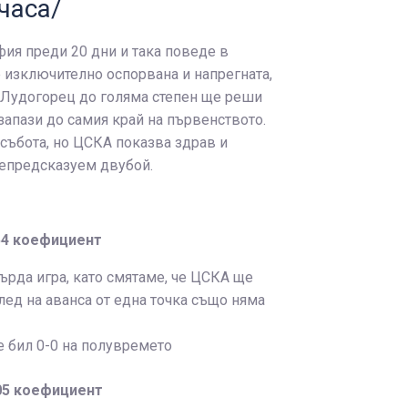
 часа/
ия преди 20 дни и така поведе в
 изключително оспорвана и напрегната,
а Лудогорец до голяма степен ще реши
 запази до самия край на първенството.
събота, но ЦСКА показва здрав и
непредсказуем двубой.
.54 коефициент
ърда игра, като смятаме, че ЦСКА ще
ед на аванса от една точка също няма
е бил 0-0 на полувремето
.05 коефициент