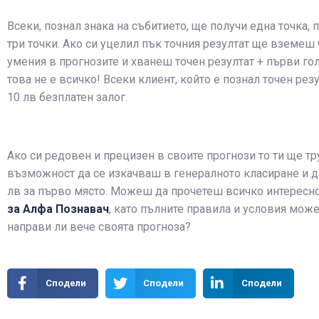
Всеки, познал знака на събитието, ще получи една точка,
три точки. Ако си уцелил пък точния резултат ще вземеш
умения в прогнозите и хванеш точен резултат + първи го
това не е всичко! Всеки клиент, който е познал точен ре
10 лв безплатен залог.
Ако си редовен и прецизен в своите прогнози то ти ще тр
възможност да се изкачваш в генералното класиране и да
лв за първо място. Можеш да прочетеш всичко интересно
за Алфа Познавач
, като пълните правила и условия може
направи ли вече своята прогноза?
Сподели
Сподели
Сподели