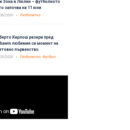
н Зона в Люлин – футболното
то започва на 11 юни
06/2026
Любопитно
берто Карлош разкри пред
phawin любимия си момент на
етовно първенство
05/2026
Любопитно
,
Футбол