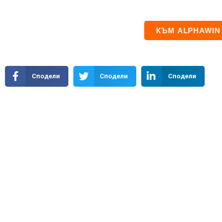
КЪМ ALPHAWIN
Сподели
Сподели
Сподели