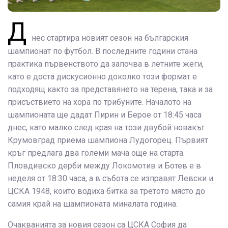
Д
нес стартира новият сезон на българския
шампионат по футбол. В последните години стана
практика първенството да започва в летните жеги,
като е доста дискусионно доколко този формат е
подходящ както за представянето на терена, така и за
присъствието на хора по трибуните. Началото на
шампионата ще дадат Пирин и Берое от 18:45 часа
днес, като малко след края на този двубой новакът
Крумовград приема шампиона Лудогорец. Първият
кръг предлага два големи мача още на старта.
Пловдивско дерби между Локомотив и Ботев е в
неделя от 18:30 часа, а в събота се изправят Левски и
ЦСКА 1948, които водиха битка за третото място до
самия край на шампионата миналата година.
Очакванията за новия сезон са ЦСКА София да