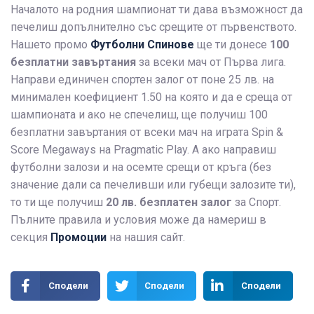
Началото на родния шампионат ти дава възможност да
печелиш допълнително със срещите от първенството.
Нашето промо
Футболни Спинове
ще ти донесе
100
безплатни завъртания
за всеки мач от Първа лига.
Направи единичен спортен залог от поне 25 лв. на
минимален коефициент 1.50 на която и да е среща от
шампионата и ако не спечелиш, ще получиш 100
безплатни завъртания от всеки мач на играта Spin &
Score Megaways на Pragmatic Play. А ако направиш
футболни залози и на осемте срещи от кръга (без
значение дали са печеливши или губещи залозите ти),
то ти ще получиш
20 лв. безплатен залог
за Спорт.
Пълните правила и условия може да намериш в
секция
Промоции
на нашия сайт.
Сподели
Сподели
Сподели