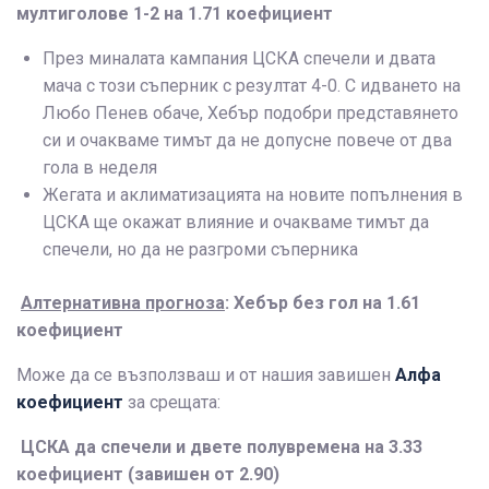
мултиголове 1-2 на 1.71 коефициент
През миналата кампания ЦСКА спечели и двата
мача с този съперник с резултат 4-0. С идването на
Любо Пенев обаче, Хебър подобри представянето
си и очакваме тимът да не допусне повече от два
гола в неделя
Жегата и аклиматизацията на новите попълнения в
ЦСКА ще окажат влияние и очакваме тимът да
спечели, но да не разгроми съперника
Алтернативна прогноза
: Хебър без гол на 1.61
коефициент
Може да се възползваш и от нашия завишен
Алфа
коефициент
за срещата:
ЦСКА да спечели и двете полувремена на 3.33
коефициент (завишен от 2.90)