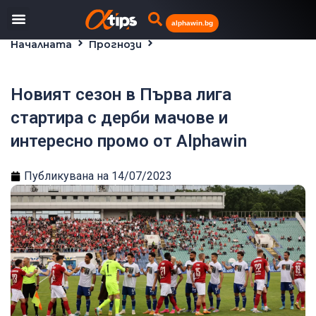
alphawin.bg
Началната
Прогнози
Новият сезон в Първа лига стартира с дерби
мачове и интересно промо от Alphawin
Новият сезон в Първа лига
стартира с дерби мачове и
интересно промо от Alphawin
Публикувана на
14/07/2023