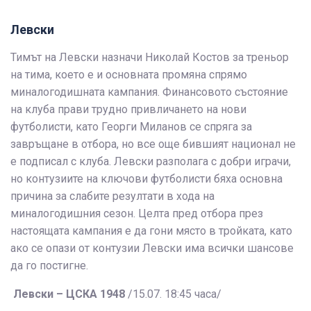
Левски
Тимът на Левски назначи Николай Костов за треньор
на тима, което е и основната промяна спрямо
миналогодишната кампания. Финансовото състояние
на клуба прави трудно привличането на нови
футболисти, като Георги Миланов се спряга за
завръщане в отбора, но все още бившият национал не
е подписал с клуба. Левски разполага с добри играчи,
но контузиите на ключови футболисти бяха основна
причина за слабите резултати в хода на
миналогодишния сезон. Целта пред отбора през
настоящата кампания е да гони място в тройката, като
ако се опази от контузии Левски има всички шансове
да го постигне.
Левски – ЦСКА 1948
/15.07. 18:45 часа/