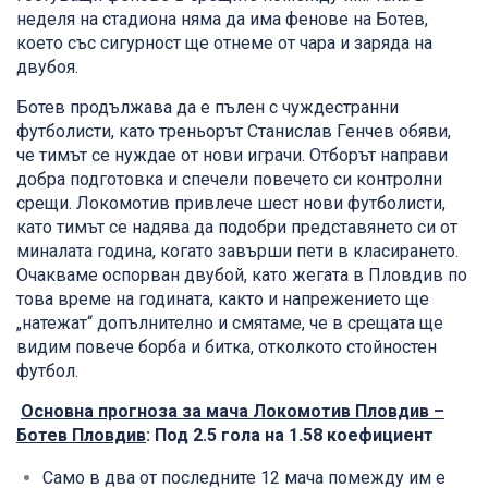
неделя на стадиона няма да има фенове на Ботев,
което със сигурност ще отнеме от чара и заряда на
двубоя.
Ботев продължава да е пълен с чуждестранни
футболисти, като треньорът Станислав Генчев обяви,
че тимът се нуждае от нови играчи. Отборът направи
добра подготовка и спечели повечето си контролни
срещи. Локомотив привлече шест нови футболисти,
като тимът се надява да подобри представянето си от
миналата година, когато завърши пети в класирането.
Очакваме оспорван двубой, като жегата в Пловдив по
това време на годината, както и напрежението ще
„натежат“ допълнително и смятаме, че в срещата ще
видим повече борба и битка, отколкото стойностен
футбол.
Основна прогноза за мача Локомотив Пловдив –
Ботев Пловдив
: Под 2.5 гола на 1.58 коефициент
Само в два от последните 12 мача помежду им е