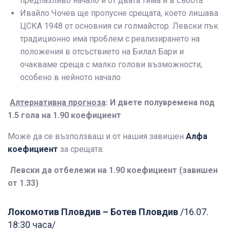
предпазливо начало и от двата тима и в събота
Ивайло Чочев ще пропусне срещата, което лишава
ЦСКА 1948 от основния си голмайстор. Левски пък
традиционно има проблем с реализирането на
положения в отсъствието на Билал Бари и
очакваме среща с малко голови възможности,
особено в нейното начало
Алтернативна прогноза
: И двете полувремена под
1.5 гола на 1.90 коефициент
Може да се възползваш и от нашия завишен
Алфа
коефициент
за срещата:
Левски да отбележи на 1.90 коефициент (завишен
от 1.33)
Локомотив Пловдив – Ботев Пловдив
/16.07.
18:30 часа/