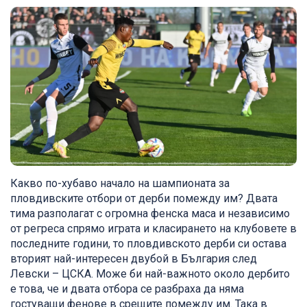
Какво по-хубаво начало на шампионата за
пловдивските отбори от дерби помежду им? Двата
тима разполагат с огромна фенска маса и независимо
от регреса спрямо играта и класирането на клубовете в
последните години, то пловдивското дерби си остава
вторият най-интересен двубой в България след
Левски – ЦСКА. Може би най-важното около дербито
е това, че и двата отбора се разбраха да няма
гостуващи фенове в срещите помежду им. Така в