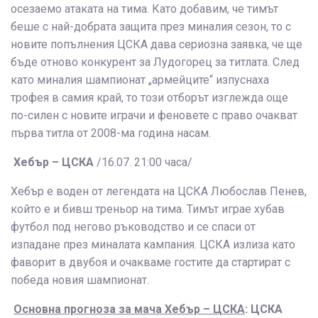
осезаемо атаката на тима. Като добавим, че тимът
беше с най-добрата защита през миналия сезон, то с
новите попълнения ЦСКА дава сериозна заявка, че ще
бъде отново конкурент за Лудогорец за титлата. След
като миналия шампионат „армейците“ изпуснаха
трофея в самия край, то този отборът изглежда още
по-силен с новите играчи и феновете с право очакват
първа титла от 2008-ма година насам.
Хебър – ЦСКА
/16.07. 21:00 часа/
Хебър е воден от легендата на ЦСКА Любослав Пенев,
който е и бивш треньор на тима. Тимът играе хубав
футбол под негово ръководство и се спаси от
изпадане през миналата кампания. ЦСКА излиза като
фаворит в двубоя и очакваме гостите да стартират с
победа новия шампионат.
Основна прогноза за мача Хебър – ЦСКА
: ЦСКА