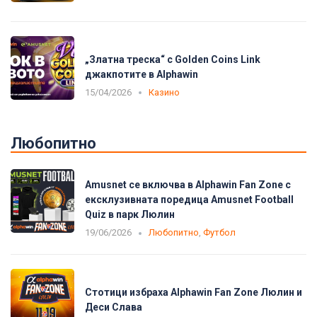
„Златна треска“ с Golden Coins Link
джакпотите в Alphawin
15/04/2026
Казино
Любопитно
Amusnet се включва в Alphawin Fan Zone с
ексклузивната поредица Amusnet Football
Quiz в парк Люлин
19/06/2026
Любопитно
,
Футбол
Стотици избраха Alphawin Fan Zone Люлин и
Деси Слава