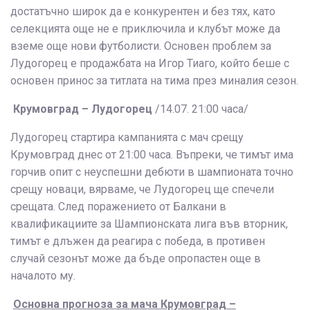
достатъчно широк да е конкурентен и без тях, като
селекцията още не е приключила и клубът може да
вземе още нови футболисти. Основен проблем за
Лудогорец е продажбата на Игор Тиаго, който беше с
основен принос за титлата на тима през миналия сезон.
Крумовград – Лудогорец
/14.07. 21:00 часа/
Лудогорец стартира кампанията с мач срещу
Крумовград днес от 21:00 часа. Въпреки, че тимът има
горчив опит с неуспешни дебюти в шампионата точно
срещу новаци, вярваме, че Лудогорец ще спечели
срещата. След поражението от Балкани в
квалификациите за Шампионската лига във вторник,
тимът е длъжен да реагира с победа, в противен
случай сезонът може да бъде опропастен още в
началото му.
Основна прогноза за мача Крумовград –