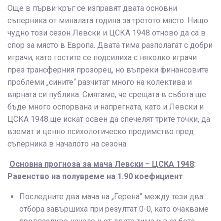
Още в първи кръг се изправят двата основни
съперника от миналата година за третото място. Нищо
чудно този сезон Левски и ЦСКА 1948 отново да са в
спор за място в Европа. Двата тима разполагат с добри
играчи, като гостите се подсилиха с няколко играчи
през трансферния прозорец, но въпреки финансовите
проблеми „сините“ разчитат много на колектива и
вярната си публика. Смятаме, че срещата в събота ще
бъде много оспорвана и напрегната, като и Левски и
ЦСКА 1948 ще искат освен да спечелят трите точки, да
вземат и ценно психологическо предимство пред
съперника в началото на сезона.
Основна прогноза за мача Левски – ЦСКА 1948
:
Равенство на полувреме на 1.90 коефициент
Последните два мача на „Герена“ между тези два
отбора завършиха при резултат 0-0, като очакваме