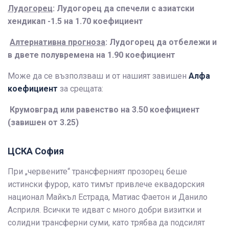
Лудогорец
: Лудогорец да спечели с азиатски
хендикап -1.5 на 1.70 коефициент
Алтернативна прогноза
: Лудогорец да отбележи и
в двете полувремена на 1.90 коефициент
Може да се възползваш и от нашият завишен
Алфа
коефициент
за срещата:
Крумовград или равенство на 3.50 коефициент
(завишен от 3.25)
ЦСКА София
При „червените“ трансферният прозорец беше
истински фурор, като тимът привлече еквадорския
национал Майкъл Естрада, Матиас Фаетон и Данило
Асприля. Всички те идват с много добри визитки и
солидни трансферни суми, като трябва да подсилят