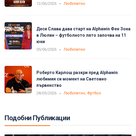
12/06/2026
Любопитно
Деси Слава дава старт на Alphawin Фен Зона
в Люлин – футболното лято започва на 11
юни
05/06/2026
Любопитно
Роберто Карлош разкри пред Alphawin
любимия си момент на Световно
първенство
28/05/2026
Любопитно
,
Футбол
Подобни Публикации