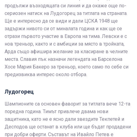
продължи възходящата си линия и да окаже още по-
сериозен натиск на Лудогорец за титлата на страната.
Ще е интересно да се види и дали ЦСКА 1948 ще
задържи нивото си от миналата година и как ще се
отрази първото участие в Европа на тима. Левски е с
нов треньор, както и с амбиции за място в тройката,
Арда също афишира желание за класиране в челните
места. Славия пък назначи легендата на Барселона
Хосе Мария Бакеро за треньор, което само по себе си
предизвиква интерес около отбора.
Лудогорец
Шампионите са основен фаворит за титлата вече 12-та
поредна година. Тимът привлече двама нови
защитника, като не е ясно дали звездите Текпетей и
Десподов ще останат в клуба или ще бъдат продадени
при добри оферти. Съставът на Ивайло Петев е