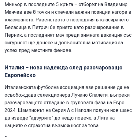
Миньор в последните 5 кръга – отборът на Владимир
Манчев взе 8 точки и спечели важни позиции нагоре в
класирането. Равенството с последния в класирането
Беласица в Петрич бе прието като разочарование в
Перник, а последният мач преди зимната ваканция със
сигурност ще донесе и допълнителна мотивация за
успех пред местните фенове.
Италия – нова надежда след разочароващо
Европейско
Италианската футболна асоциация взе решение да не
освобождава селекционера Лучано Спалети, въпреки
разочароващото отпадане в груповата фаза на Евро
2024. Шампионът на Серия А с Наполи получи нов шанс
да изведе “адзурите” до нещо повече, а Лига на
нациите е страхотна възможност за това.