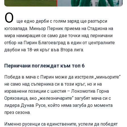
О
ще едно дерби с голям заряд ще разтърси
югозапада. Миньор Перник приема на Стадиона на
мира намиращия се само две точки над перничани
отбор на Пирин Благоевград в един от централните
двубои на 18-ия кръг във Втора лига.
Перничани поглеждат към топ 6
Победа в мача с Пирин може да изстреля „миньорите“
не само над съперника си в този кръг, но и на
изравнени позиции с шестия – Локомотив Горна
Оряховица, ако „железничарите“ загубят мача си с
лидера Дунав Русе, който няма загуба до момента
през сезона.
Именно русенци са единствените, успели да победят