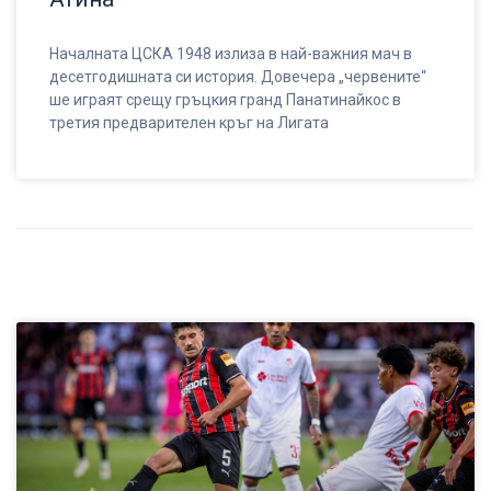
Началната ЦСКА 1948 излиза в най-важния мач в
десетгодишната си история. Довечера „червените“
ше играят срещу гръцкия гранд Панатинайкос в
третия предварителен кръг на Лигата