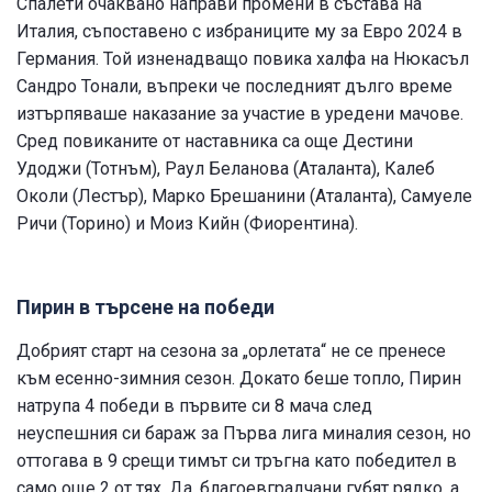
Спалети очаквано направи промени в състава на
Италия, съпоставено с избраниците му за Евро 2024 в
Германия. Той изненадващо повика халфа на Нюкасъл
Сандро Тонали, въпреки че последният дълго време
изтърпяваше наказание за участие в уредени мачове.
Сред повиканите от наставника са още Дестини
Удоджи (Тотнъм), Раул Беланова (Аталанта), Калеб
Околи (Лестър), Марко Брешанини (Аталанта), Самуеле
Ричи (Торино) и Моиз Кийн (Фиорентина).
Пирин в търсене на победи
Добрият старт на сезона за „орлетата“ не се пренесе
към есенно-зимния сезон. Докато беше топло, Пирин
натрупа 4 победи в първите си 8 мача след
неуспешния си бараж за Първа лига миналия сезон, но
оттогава в 9 срещи тимът си тръгна като победител в
само още 2 от тях. Да, благоевградчани губят рядко, а