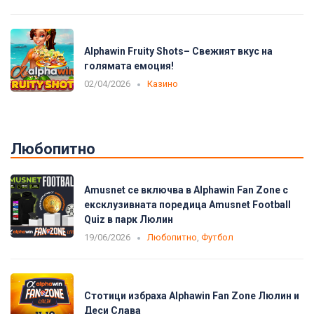
Alphawin Fruity Shots– Свежият вкус на
голямата емоция!
02/04/2026
Казино
Любопитно
Amusnet се включва в Alphawin Fan Zone с
ексклузивната поредица Amusnet Football
Quiz в парк Люлин
19/06/2026
Любопитно
,
Футбол
Стотици избраха Alphawin Fan Zone Люлин и
Деси Слава