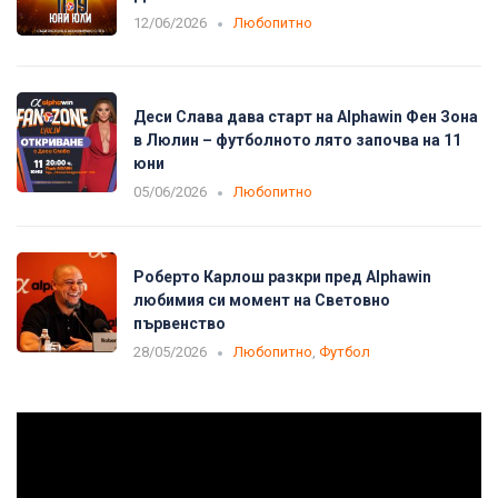
12/06/2026
Любопитно
Деси Слава дава старт на Alphawin Фен Зона
в Люлин – футболното лято започва на 11
юни
05/06/2026
Любопитно
Роберто Карлош разкри пред Alphawin
любимия си момент на Световно
първенство
28/05/2026
Любопитно
,
Футбол