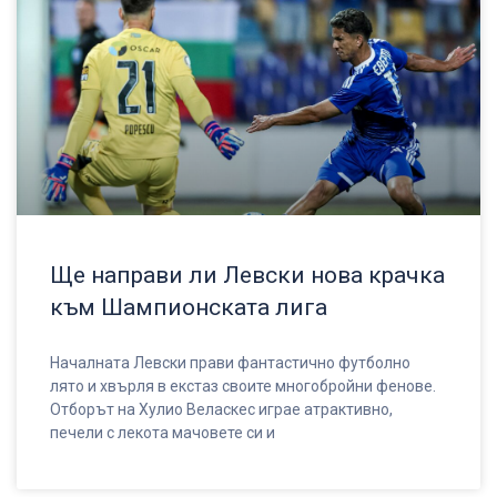
Ще направи ли Левски нова крачка
към Шампионската лига
Началната Левски прави фантастично футболно
лято и хвърля в екстаз своите многобройни фенове.
Отборът на Хулио Веласкес играе атрактивно,
печели с лекота мачовете си и