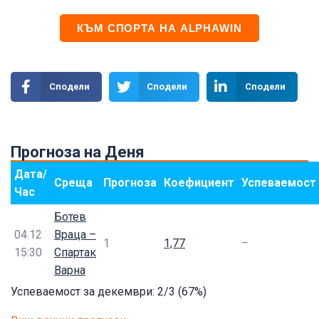
КЪМ СПОРТА НА ALPHAWIN
Сподели
Сподели
Сподели
Прогноза на Деня
Дата/
Среща
Прогноза
Коефициент
Успеваемост
Час
Ботев
04.12
Враца –
1
1,77
–
15:30
Спартак
Варна
Успеваемост за декември: 2/3 (67%)