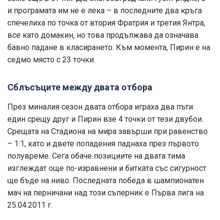
и програмата им не е лека – в последните два кръга
спечелиха по точка от втория Фратрия и третия Янтра,
все като домакин, но това продължава да означава
бавно падане в класирането. Към момента, Пирин е на
седмо място с 23 точки
.
Сблъсъците между двата отбора
През миналия сезон двата отбора играха два пъти
един срещу друг и Пирин взе 4 точки от тези двубои.
Срещата на Стадиона на мира завърши при равенство
– 1:1, като и двете попадения паднаха през първото
полувреме. Сега обаче позициите на двата тима
изглеждат още по-изравнени и битката със сигурност
ще бъде на ниво. Последната победа в шампионатен
мач на перничани над този съперник е Първа лига на
25.04.2011 г.