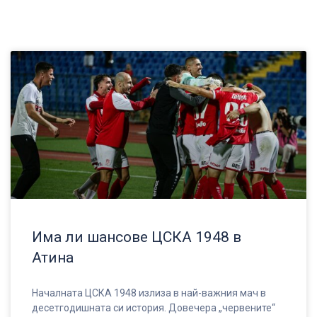
Има ли шансове ЦСКА 1948 в
Атина
Началната ЦСКА 1948 излиза в най-важния мач в
десетгодишната си история. Довечера „червените“