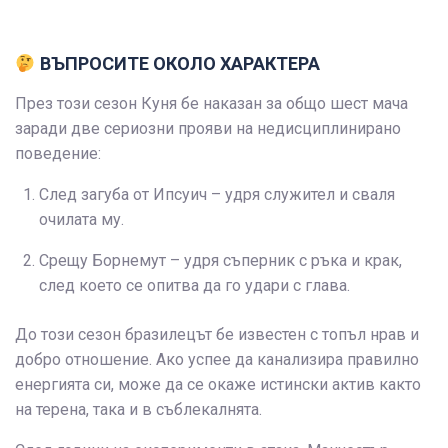
ВЪПРОСИТЕ ОКОЛО ХАРАКТЕРА
През този сезон Куня бе наказан за общо шест мача
заради две сериозни прояви на недисциплинирано
поведение:
След загуба от Ипсуич – удря служител и сваля
очилата му.
Срещу Борнемут – удря съперник с ръка и крак,
след което се опитва да го удари с глава.
До този сезон бразилецът бе известен с топъл нрав и
добро отношение. Ако успее да канализира правилно
енергията си, може да се окаже истински актив както
на терена, така и в съблекалнята.