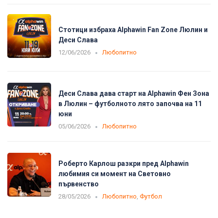
Стотици избраха Alphawin Fan Zone Люлин и
Деси Слава
12/06/2026
Любопитно
Деси Слава дава старт на Alphawin Фен Зона
в Люлин – футболното лято започва на 11
юни
05/06/2026
Любопитно
Роберто Карлош разкри пред Alphawin
любимия си момент на Световно
първенство
28/05/2026
Любопитно
,
Футбол