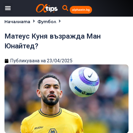
alphawin.bg
Началната
Футбол
Матеус Куня възражда Ман Юнайтед?
Матеус Куня възражда Ман
Юнайтед?
Публикувана на
23/04/2025