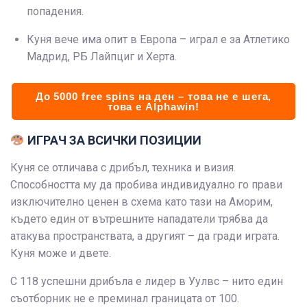
попадения.
Куня вече има опит в Европа – играл е за Атлетико
Мадрид, РБ Лайпциг и Херта.
До 5000 free spins на ден – това не е шега,
това е Alphawin!
ИГРАЧ ЗА ВСИЧКИ ПОЗИЦИИ
Куня се отличава с дрибъл, техника и визия.
Способността му да пробива индивидуално го прави
изключително ценен в схема като тази на Аморим,
където един от вътрешните нападатели трябва да
атакува пространствата, а другият – да гради играта.
Куня може и двете.
С 118 успешни дрибъла е лидер в Уулвс – нито един
съотборник не е преминал границата от 100.