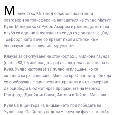
М
анчестър Юнайтед е провел позитивни
разговори за трансфера на нападателя на Уулвс Матеус
Куня. Мениджърът Рубен Аморим и ръководството на
клуба са единни в желанието си да го доведат на „Олд
Трафорд“, като вече се правят първи стъпки към
споразумение за личните му условия.
Клауза за откупуване на стойност 62,5 милиона паунда
(около 83,7 милиона долара) е заложена в договора на
Куня. Уулвс настояват за пълно изплащане, но са
склонни на разсрочване. Манчестър Юнайтед трябва да
се съобразява с финансовите правила и възнамерява
да освободи бюджет чрез продажбата на Маркъс
Рашфорд, Джейдън Санчо, Антони и Тайрел Маласия.
Куня бе в центъра на вниманието при победата на
Уулвс над Юнайтед в неделя – спечели фаула, от който