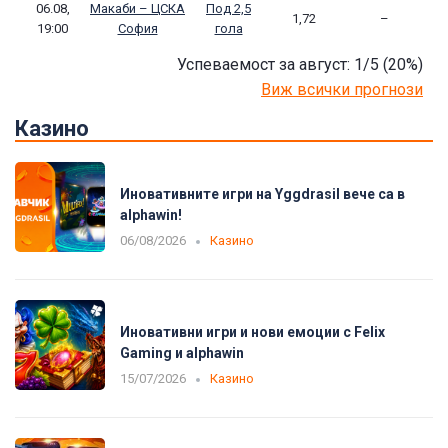
06.08,
Макаби – ЦСКА
Под 2,5
1,72
–
19:00
София
гола
Успеваемост за август: 1/5
(20
%)
Виж всички прогнози
Казино
Иновативните игри на Yggdrasil вече са в
alphawin!
06/08/2026
Казино
Иновативни игри и нови емоции с Felix
Gaming и alphawin
15/07/2026
Казино