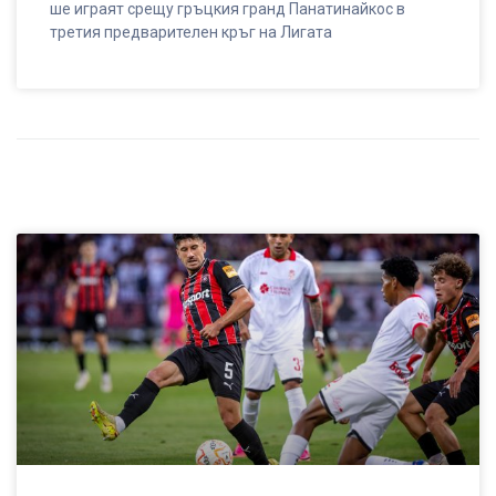
ше играят срещу гръцкия гранд Панатинайкос в
третия предварителен кръг на Лигата