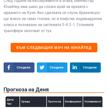
След години на експерименти в атака, Манчестър
Юнайтед има шанс да сложи край на кризата с
идването на Куня. Ако сделката се случи, бразилецът
ще внесе не само голове, но и енергия, индивидуална
класа и познаване на системата 3-4-2-1. Големите
трансфери започват от тук.
КЪМ СЛЕДВАЩИЯ МАЧ НА ЮНАЙТЕД
Сподели
Сподели
Сподели
Прогноза на Деня
Дата/
Среща
Прогноза
Коефициент
Успеваемост
Час