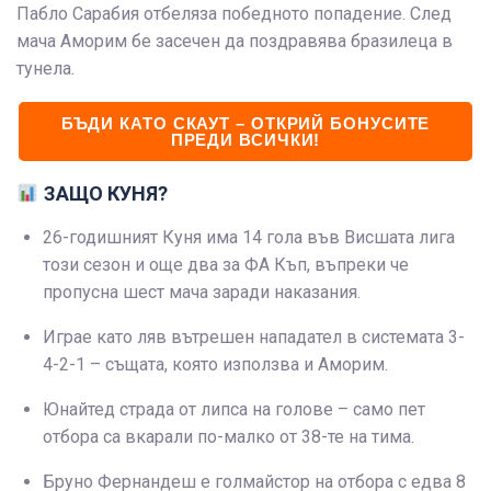
Пабло Сарабия отбеляза победното попадение. След
мача Аморим бе засечен да поздравява бразилеца в
тунела.
БЪДИ КАТО СКАУТ – ОТКРИЙ БОНУСИТЕ
ПРЕДИ ВСИЧКИ!
ЗАЩО КУНЯ?
26-годишният Куня има 14 гола във Висшата лига
този сезон и още два за ФА Къп, въпреки че
пропусна шест мача заради наказания.
Играе като ляв вътрешен нападател в системата 3-
4-2-1 – същата, която използва и Аморим.
Юнайтед страда от липса на голове – само пет
отбора са вкарали по-малко от 38-те на тима.
Бруно Фернандеш е голмайстор на отбора с едва 8