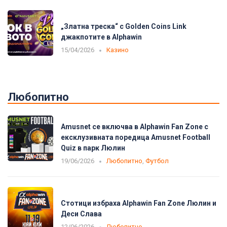
„Златна треска“ с Golden Coins Link
джакпотите в Alphawin
15/04/2026
Казино
Любопитно
Amusnet се включва в Alphawin Fan Zone с
ексклузивната поредица Amusnet Football
Quiz в парк Люлин
19/06/2026
Любопитно
,
Футбол
Стотици избраха Alphawin Fan Zone Люлин и
Деси Слава
12/06/2026
Любопитно