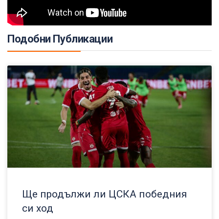
Подобни Публикации
Ще продължи ли ЦСКА победния
си ход