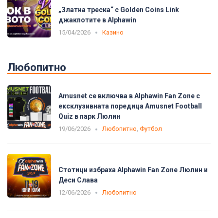
„Златна треска“ с Golden Coins Link
джакпотите в Alphawin
15/04/2026
Казино
Любопитно
Amusnet се включва в Alphawin Fan Zone с
ексклузивната поредица Amusnet Football
Quiz в парк Люлин
19/06/2026
Любопитно
,
Футбол
Стотици избраха Alphawin Fan Zone Люлин и
Деси Слава
12/06/2026
Любопитно