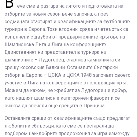
В
ече сме в разгара на лятото и подготовката на
отборите за новия сезон вече започна, а през
седмицата стартират и квалификациите за футболните
турнири в Европа. Този вторник, сряда и четвъртък са
изпълнени с двубои от предварителните кръгове на
Шампионска Лига и Лига на конференциите.
Единственият ни представител в турнира на
шампионите – Лудогорец, стартира кампанията си
срещу косовския Балкани. Останалите български
отбори в Европа – ЦСКА и ЦСКА 1948 започват своето
участие в Лига на конференциите от следващия кръг.
Можем да кажем, че жребият за Лудогорец е добър,
като нашият шампион е категоричен фаворит и се
очаква да спечели още срещата в Прищина.
Останалите срещи от квалификациите също предлагат
любопитни сблъсъци, като сме се постарали да
подберем най-добрите предложения за игра измежду