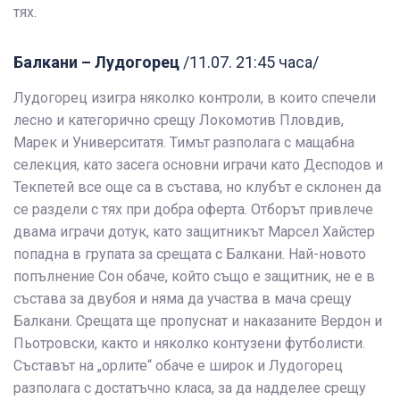
тях.
Балкани – Лудогорец
/11.07. 21:45 часа/
Лудогорец изигра няколко контроли, в които спечели
лесно и категорично срещу Локомотив Пловдив,
Марек и Университатя. Тимът разполага с мащабна
селекция, като засега основни играчи като Десподов и
Текпетей все още са в състава, но клубът е склонен да
се раздели с тях при добра оферта. Отборът привлече
двама играчи дотук, като защитникът Марсел Хайстер
попадна в групата за срещата с Балкани. Най-новото
попълнение Сон обаче, който също е защитник, не е в
състава за двубоя и няма да участва в мача срещу
Балкани. Срещата ще пропуснат и наказаните Вердон и
Пьотровски, както и няколко контузени футболисти.
Съставът на „орлите“ обаче е широк и Лудогорец
разполага с достатъчно класа, за да надделее срещу