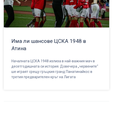
Има ли шансове ЦСКА 1948 в
Атина
Началната ЦСКА 1948 излиза в най-важния мач в
десетгодишната си история. Довечера „червените“
ше играят срещу гръцкия гранд Панатинайкос в
третия предварителен кръг на Лигата