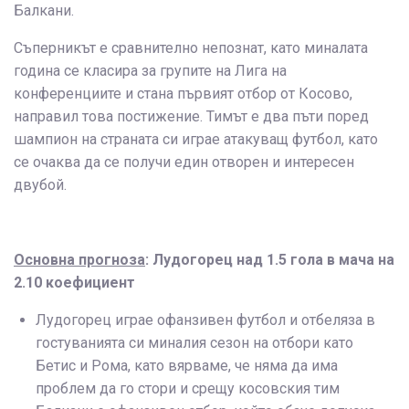
Балкани.
Съперникът е сравнително непознат, като миналата
година се класира за групите на Лига на
конференциите и стана първият отбор от Косово,
направил това постижение. Тимът е два пъти поред
шампион на страната си играе атакуващ футбол, като
се очаква да се получи един отворен и интересен
двубой.
Основна прогноза
: Лудогорец над 1.5 гола в мача на
2.10 коефициент
Лудогорец играе офанзивен футбол и отбеляза в
гостуванията си миналия сезон на отбори като
Бетис и Рома, като вярваме, че няма да има
проблем да го стори и срещу косовския тим