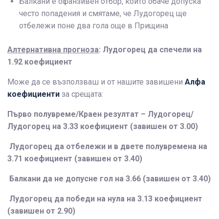
Балкани е офанзивен отбор, който обаче допуска
често попадения и смятаме, че Лудогорец ще
отбележи поне два гола още в Прищина
Алтернативна прогноза
: Лудогорец да спечели на
1.92 коефициент
Може да се възползваш и от нашите завишени
Алфа
коефициенти
за срещата
:
Първо полувреме/Краен резултат – Лудогорец/
Лудогорец на 3.33 коефициент (завишен от 3.00)
Лудогорец да отбележи и в двете полувремена на
3.71 коефициент (завишен от 3.40)
Балкани да не допусне гол на 3.66 (завишен от 3.40)
Лудогорец да победи на нула на 3.13 коефициент
(завишен от 2.90)