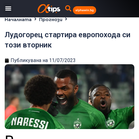
alphawin.bg
Началната
Прогнози
Лудогорец стартира европохода си този вторник
Лудогорец стартира европохода си
този вторник
Публикувана на
11/07/2023