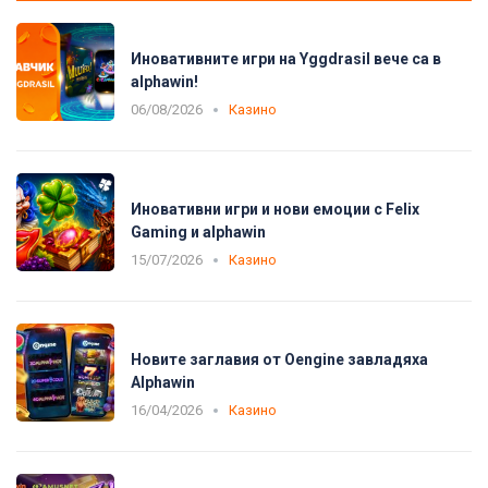
Иновативните игри на Yggdrasil вече са в
alphawin!
06/08/2026
Казино
Иновативни игри и нови емоции с Felix
Gaming и alphawin
15/07/2026
Казино
Новите заглавия от Oengine завладяха
Alphawin
16/04/2026
Казино