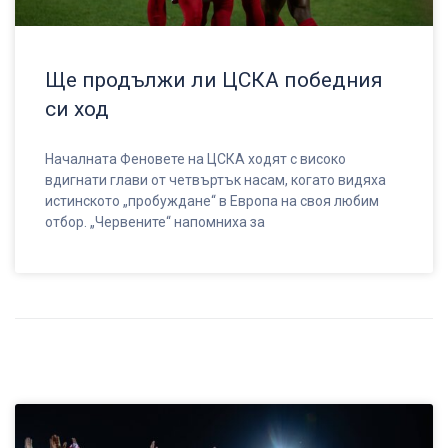
Ще продължи ли ЦСКА победния
си ход
Началната Феновете на ЦСКА ходят с високо
вдигнати глави от четвъртък насам, когато видяха
истинското „пробуждане“ в Европа на своя любим
отбор. „Червените“ напомниха за