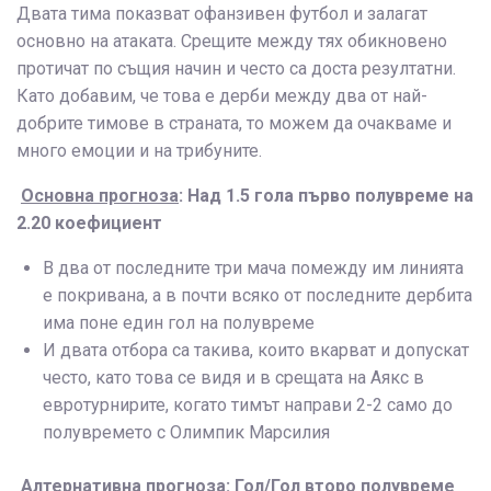
Двата тима показват офанзивен футбол и залагат
основно на атаката. Срещите между тях обикновено
протичат по същия начин и често са доста резултатни.
Като добавим, че това е дерби между два от най-
добрите тимове в страната, то можем да очакваме и
много емоции и на трибуните.
Основна прогноза
: Над 1.5 гола първо полувреме на
2.20 коефициент
В два от последните три мача помежду им линията
е покривана, а в почти всяко от последните дербита
има поне един гол на полувреме
И двата отбора са такива, които вкарват и допускат
често, като това се видя и в срещата на Аякс в
евротурнирите, когато тимът направи 2-2 само до
полувремето с Олимпик Марсилия
Алтернативна прогноза
: Гол/Гол второ полувреме