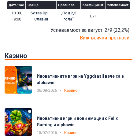
Дата/Час
Среща
Прогноза
Коефициент
Успеваемост
10.08,
Ботев Вр –
„Под 2,5
1,71
19:00
Славия
гола“
Успеваемост за август: 2/9
(22,2
%)
Виж всички прогнози
Казино
Иновативните игри на Yggdrasil вече са в
alphawin!
06/08/2026
Казино
Иновативни игри и нови емоции с Felix
Gaming и alphawin
15/07/2026
Казино