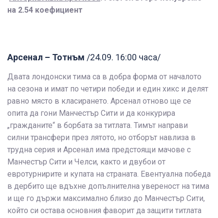
на 2.54 коефициент
Арсенал – Тотнъм
/24.09. 16:00 часа/
Двата лондонски тима са в добра форма от началото
на сезона и имат по четири победи и един хикс и делят
равно място в класирането. Арсенал отново ще се
опита да гони Манчестър Сити и да конкурира
„гражданите“ в борбата за титлата. Тимът направи
силни трансфери през лятото, но отборът навлиза в
трудна серия и Арсенал има предстоящи мачове с
Манчестър Сити и Челси, както и двубои от
евротурнирите и купата на страната. Евентуална победа
в дербито ще вдъхне допълнителна увереност на тима
и ще го държи максимално близо до Манчестър Сити,
който си остава основния фаворит да защити титлата