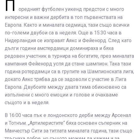
П
оредният футболен уикенд предстои с много
интересни и важни дербита в топ първенствата на
Европа. Както и миналата седмица, тази също всички
по-големи двубои са в неделя. Още в 15:30 часа в
Нидерландия се изправят Аякс и Фейенорд. След като
дълги години амстердамци доминираха и бяха
редовен участник в турнира на богатите, през миналата
кампания Фейенорд успя да стане шампион. Така тази
година ротердамци са в групите на Шампионската лига,
докато Аякс трябва да се задоволи с участие в Лига
Европа. Двубоите между двата тима обикновено са
изпълнени с много емоции и голове и очакваме
същото и в неделя.
В 16:00 часа пък е лондонското дерби между Арсенал
и Тотнъм. „Артилеристите“ бяха основен съперник на
Манчестър Сити за титлата миналата година, тази също
тръгнаха добре, но същото можем да кажем и за