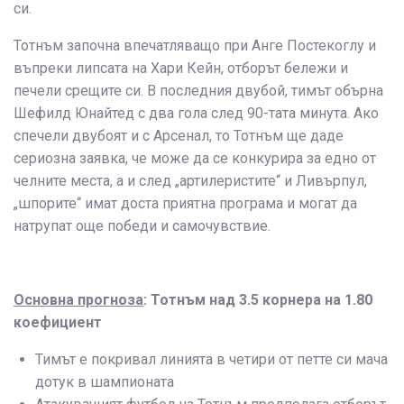
си.
Тотнъм започна впечатляващо при Анге Постекоглу и
въпреки липсата на Хари Кейн, отборът бележи и
печели срещите си. В последния двубой, тимът обърна
Шефилд Юнайтед с два гола след 90-тата минута. Ако
спечели двубоят и с Арсенал, то Тотнъм ще даде
сериозна заявка, че може да се конкурира за едно от
челните места, а и след „артилеристите“ и Ливърпул,
„шпорите“ имат доста приятна програма и могат да
натрупат още победи и самочувствие.
Основна прогноза
: Тотнъм над 3.5 корнера на 1.80
коефициент
Тимът е покривал линията в четири от петте си мача
дотук в шампионата