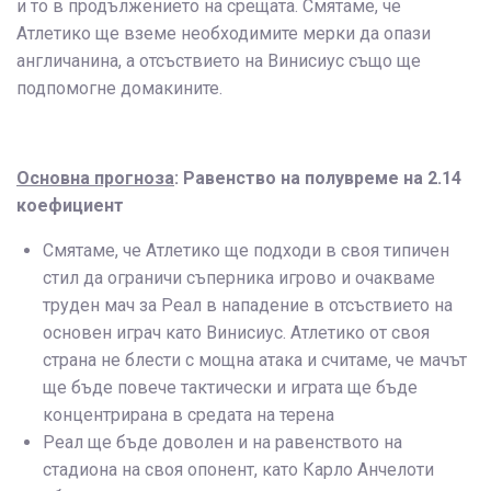
и то в продължението на срещата. Смятаме, че
Атлетико ще вземе необходимите мерки да опази
англичанина, а отсъствието на Винисиус също ще
подпомогне домакините.
Основна прогноза
: Равенство на полувреме на 2.14
коефициент
Смятаме, че Атлетико ще подходи в своя типичен
стил да ограничи съперника игрово и очакваме
труден мач за Реал в нападение в отсъствието на
основен играч като Винисиус. Атлетико от своя
страна не блести с мощна атака и считаме, че мачът
ще бъде повече тактически и играта ще бъде
концентрирана в средата на терена
Реал ще бъде доволен и на равенството на
стадиона на своя опонент, като Карло Анчелоти