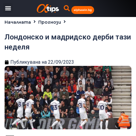
alphawin.bg
Началната
Прогнози
Лондонско и мадридско дерби тази неделя
Лондонско и мадридско дерби тази
неделя
Публикувана на
22/09/2023