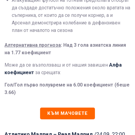
Атакуващият футбол на Тотнъм предполага отборът
да създаде достатъчно положения около вратата на
съперника, от които да се получи корнер, а и
Арсенал демонстрира колебание в дефанзивен
план от началото на сезона
Алтернативна прогноза
: Над 3 гола азиатска линия
на 1.77 коефициент
Може да се възползваш и от нашия завишен
Алфа
коефициент
за срещата:
Гол/Гол първо полувреме на 6.00 коефициент (беше
3.66)
КЪМ МАЧОВЕТЕ
Атлетико Мадрид – Реал Мадрид
/24.09. 22:00