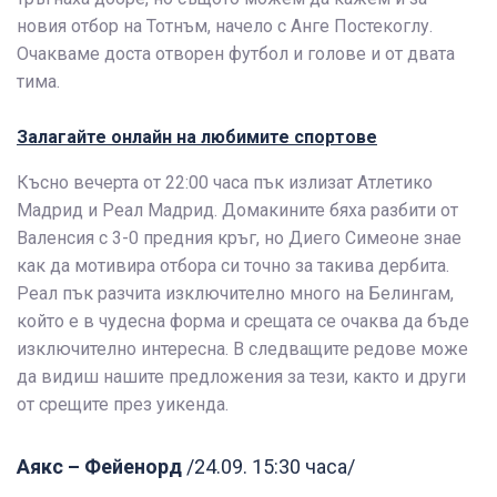
новия отбор на Тотнъм, начело с Анге Постекоглу.
Очакваме доста отворен футбол и голове и от двата
тима.
Залагайте онлайн на любимите спортове
Късно вечерта от 22:00 часа пък излизат Атлетико
Мадрид и Реал Мадрид. Домакините бяха разбити от
Валенсия с 3-0 предния кръг, но Диего Симеоне знае
как да мотивира отбора си точно за такива дербита.
Реал пък разчита изключително много на Белингам,
който е в чудесна форма и срещата се очаква да бъде
изключително интересна. В следващите редове може
да видиш нашите предложения за тези, както и други
от срещите през уикенда.
Аякс – Фейенорд
/24.09. 15:30 часа/