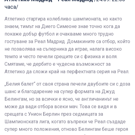
часа/
Атлетико стартира колебливо шампионата, но както
знаем, тимът на Диего Симеоне знае точно кога да
покаже добър футбол и очакваме много трудно
гостуване за Реал Мадрид. Домакините са отбор, който
не позволява на съперника да играе, налага високо
темпо и често печели срещите си с физика и воля.
Смятаме, че дербито е чудесна възможност за
Атлетико да сложи край на перфектната серия на Реал.
„Белия балет“ от своя страна печели двубоите си с доза
шанс и благодарение на супер формата на Джуд
Белингам, но за всички е ясно, че англичанинът не
може да вади отбора всеки мач. Това се видя и в
срещата с Унион Берлин през седмицата за
Шампионската лига, когато въпреки че Реал създаде
супер много положения, отново Белингам беше героя