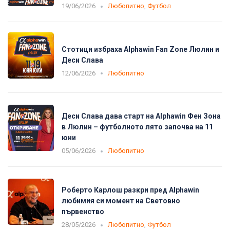
19/06/2026
Любопитно
,
Футбол
Стотици избраха Alphawin Fan Zone Люлин и
Деси Слава
12/06/2026
Любопитно
Деси Слава дава старт на Alphawin Фен Зона
в Люлин – футболното лято започва на 11
юни
05/06/2026
Любопитно
Роберто Карлош разкри пред Alphawin
любимия си момент на Световно
първенство
28/05/2026
Любопитно
,
Футбол