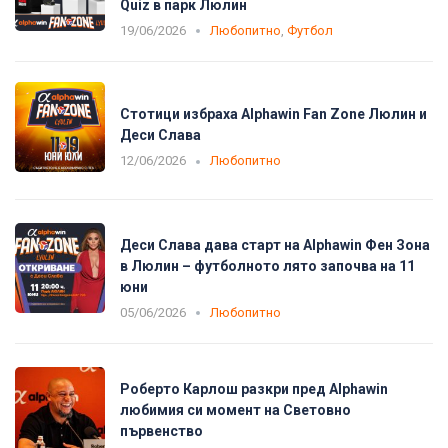
Quiz в парк Люлин
19/06/2026
Любопитно
,
Футбол
Стотици избраха Alphawin Fan Zone Люлин и
Деси Слава
12/06/2026
Любопитно
Деси Слава дава старт на Alphawin Фен Зона
в Люлин – футболното лято започва на 11
юни
05/06/2026
Любопитно
Роберто Карлош разкри пред Alphawin
любимия си момент на Световно
първенство