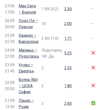
27.09
Ман Сити
1 ХК (0:2)
2,30
–
17:00
– Бърнли
26.09
Локо Пд –
1Х
2,00
–
20:00
Левски
25.09
Овиедо –
2 ХК (1:0)
1,71
–
22:30
Барселона
24.09
Малмьо –
Лудогорец
5,25
22:00
Лудогорец
ЧК: Да
23.09
Уулвс –
2
2,33
21:45
Евертън
Ботев (Вр)
22.09
– ЦСКА
2
1,80
20:30
София
21.09
Лацио –
2
2,60
13:30
Рома