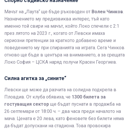
Спорно съдийско назначение
Мачът на „Лаута“ ще бъде ръководен от
Волен Чинков
.
Назначението му предизвиква интерес, тъй като
именно той свири на мачът, който Локо спечели с 2:1
през лятото на 2023 г., когато от Левски имаха
сериозни претенции за краткото добавено време и
поведението му при спиранията на играта. Сега Чинков
отново ще бъде в центъра на вниманието, а за срещата
Локо София – ЦСКА наряд получи Красен Георгиев.
Силна агитка за „сините“
Левски ще може да разчита на солидна подкрепа в
Пловдив. От клуба обявиха, че
1300 билета за
гостуващия сектор
ще бъдат пуснати в продажба на
26 септември от 18:00 ч. – два часа преди началото на
мача. Цената е 20 лева, като феновете без билети няма
да бъдат допускани на стадиона. Това провокира