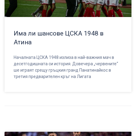
Има ли шансове ЦСКА 1948 в
Атина
Началната ЦСКА 1948 излиза в най-важния мач в
десетгодишната си история. Довечера „червените“
ше играят срещу гръцкия гранд Панатинайкос в
третия предварителен кръг на Лигата