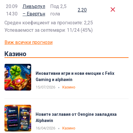
20.09
Ливърпул
Под 2,5
2,20
14:30
– Евертън
гола
Среден коефициент на прогнозите: 2,25
Успеваемост за септември: 11/24 (45%)
Виж всички прогнози
Казино
Иновативни игри и нови емоции с Felix
Gaming и alphawin
15/07/2026
Казино
Новите заглавия от Oengine завладяха
Alphawin
16/04/2026
Казино