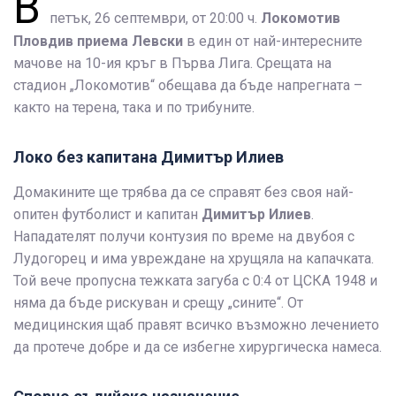
В
петък, 26 септември, от 20:00 ч.
Локомотив
Пловдив приема Левски
в един от най-интересните
мачове на 10-ия кръг в Първа Лига. Срещата на
стадион „Локомотив“ обещава да бъде напрегната –
както на терена, така и по трибуните.
Локо без капитана Димитър Илиев
Домакините ще трябва да се справят без своя най-
опитен футболист и капитан
Димитър Илиев
.
Нападателят получи контузия по време на двубоя с
Лудогорец и има увреждане на хрущяла на капачката.
Той вече пропусна тежката загуба с 0:4 от ЦСКА 1948 и
няма да бъде рискуван и срещу „сините“. От
медицинския щаб правят всичко възможно лечението
да протече добре и да се избегне хирургическа намеса.