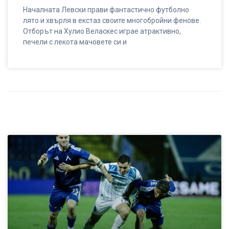
Началната Левски прави фантастично футболно
лято и хвърля в екстаз своите многобройни фенове.
Отборът на Хулио Веласкес играе атрактивно,
печели с лекота мачовете си и