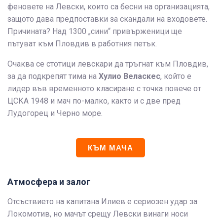
феновете на Левски, които са бесни на организацията,
защото дава предпоставки за скандали на входовете.
Причината? Над 1300 „сини“ привърженици ще
пътуват към Пловдив в работния петък.
Очаква се стотици левскари да тръгнат към Пловдив,
за да подкрепят тима на
Хулио Веласкес
, който е
лидер във временното класиране с точка повече от
ЦСКА 1948 и мач по-малко, както и с две пред
Лудогорец и Черно море.
КЪМ МАЧА
Атмосфера и залог
Отсъствието на капитана Илиев е сериозен удар за
Локомотив, но мачът срещу Левски винаги носи