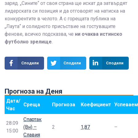
заряд. „Сините“ от своя страна ще искат да затвърдят
лидерската си позиция и да отговорят на натиска на
конкурентите в челото. А с горещата публика на
„Лаута“ и солидното присъствие на гостуващите
фенове, всичко подсказва, че
ни очаква истинско
футболно зрелище
.
Сподели
Сподели
Сподели
Прогноза на Деня
Дата/
Среща
Прогноза
Коефициент
Успеваем
Час
Спартак
28.09
(Вн) –
2
1,87
–
15:00
Славия