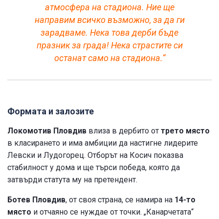
атмосфера на стадиона. Ние ще
направим всичко възможно, за да ги
зарадваме. Нека това дерби бъде
празник за града! Нека страстите си
останат само на стадиона.“
Формата и залозите
Локомотив Пловдив
влиза в дербито от
трето място
в класирането и има амбиции да настигне лидерите
Левски и Лудогорец. Отборът на Косич показва
стабилност у дома и ще търси победа, която да
затвърди статута му на претендент.
Ботев Пловдив
, от своя страна, се намира на
14-то
място
и отчаяно се нуждае от точки. „Канарчетата“