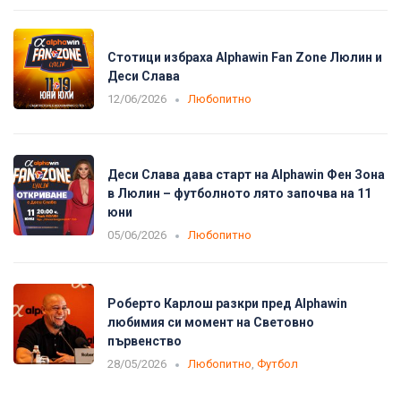
Стотици избраха Alphawin Fan Zone Люлин и
Деси Слава
12/06/2026
Любопитно
Деси Слава дава старт на Alphawin Фен Зона
в Люлин – футболното лято започва на 11
юни
05/06/2026
Любопитно
Роберто Карлош разкри пред Alphawin
любимия си момент на Световно
първенство
28/05/2026
Любопитно
,
Футбол