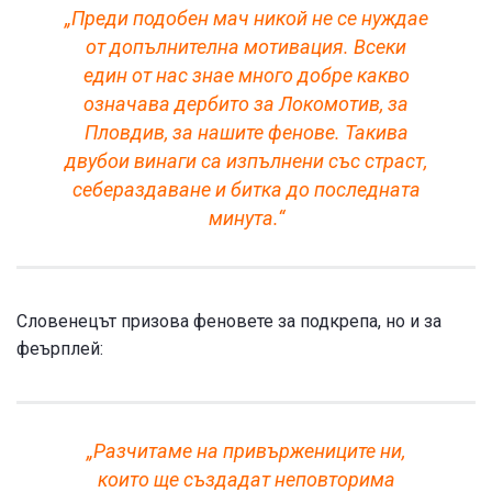
„Преди подобен мач никой не се нуждае
от допълнителна мотивация. Всеки
един от нас знае много добре какво
означава дербито за Локомотив, за
Пловдив, за нашите фенове. Такива
двубои винаги са изпълнени със страст,
себераздаване и битка до последната
минута.“
Словенецът призова феновете за подкрепа, но и за
феърплей:
„Разчитаме на привържениците ни,
които ще създадат неповторима