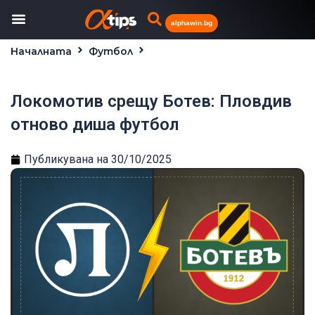
alphawin.bg
Началната
Футбол
Локомотив срещу Ботев: Пловдив отново диша
футбол
Локомотив срещу Ботев: Пловдив
отново диша футбол
Публикувана на
30/10/2025