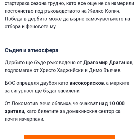
стартираха сезона трудно, като все още не са намерили
постоянство под ръководството на Желко Копич.
Победа в дербито може да върне самочувствието на
отбора и феновете му.
Съдия и атмосфера
Дербито ще бъде ръководено от
Драгомир Драганов
,
подпомаган от Христо Хаджийски и Димо Вълчев.
БФС определя двубоя като
високорисков
, а мерките
за сигурност ще бъдат засилени.
От Локомотив вече обявиха, че очакват
над 10 000
зрители
, като билетите за домакинския сектор са
почти изчерпани.