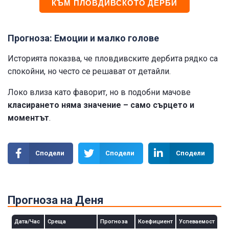
КЪМ ПЛОВДИВСКОТО ДЕРБИ
Прогноза: Емоции и малко голове
Историята показва, че пловдивските дербита рядко са
спокойни, но често се решават от детайли.
Локо влиза като фаворит, но в подобни мачове
класирането няма значение – само сърцето и
моментът
.
Сподели
Сподели
Сподели
Прогноза на Деня
Дата/Час
Среща
Прогноза
Коефициент
Успеваемост