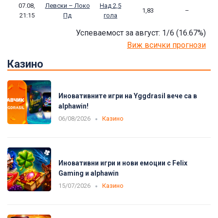
07.08,
Левски – Локо
Над 2,5
1,83
–
21:15
Пд
гола
Успеваемост за август: 1/6
(16.67
%)
Виж всички прогнози
Казино
Иновативните игри на Yggdrasil вече са в
alphawin!
06/08/2026
Казино
Иновативни игри и нови емоции с Felix
Gaming и alphawin
15/07/2026
Казино