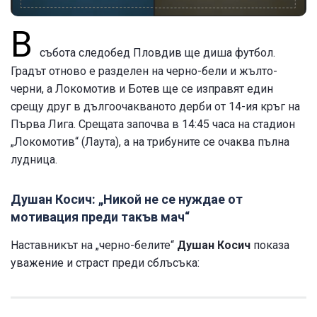
В
събота следобед Пловдив ще диша футбол.
Градът отново е разделен на черно-бели и жълто-
черни, а Локомотив и Ботев ще се изправят един
срещу друг в дългоочакваното дерби от 14-ия кръг на
Първа Лига. Срещата започва в 14:45 часа на стадион
„Локомотив“ (Лаута), а на трибуните се очаква пълна
лудница.
Душан Косич: „Никой не се нуждае от
мотивация преди такъв мач“
Наставникът на „черно-белите“
Душан Косич
показа
уважение и страст преди сблъсъка: