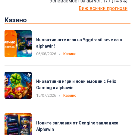
Успеваемост за август: 1/7
(14.3
%)
Виж всички прогнози
Казино
Иновативните игри на Yggdrasil вече са в
alphawin!
06/08/2026
Казино
Иновативни игри и нови емоции с Felix
Gaming и alphawin
15/07/2026
Казино
Новите заглавия от Oengine завладяха
Alphawin