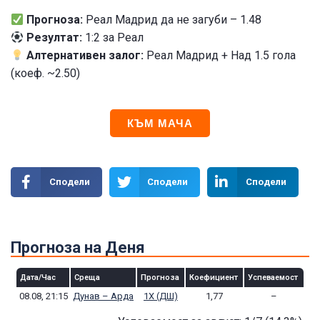
Прогноза:
Реал Мадрид да не загуби – 1.48
Резултат:
1:2 за Реал
Алтернативен залог:
Реал Мадрид + Над 1.5 гола
(коеф. ~2.50)
КЪМ МАЧА
Сподели
Сподели
Сподели
Прогноза на Деня
Дата/Час
Среща
Прогноза
Коефициент
Успеваемост
08.08, 21:15
Дунав – Арда
1Х (ДШ)
1,77
–