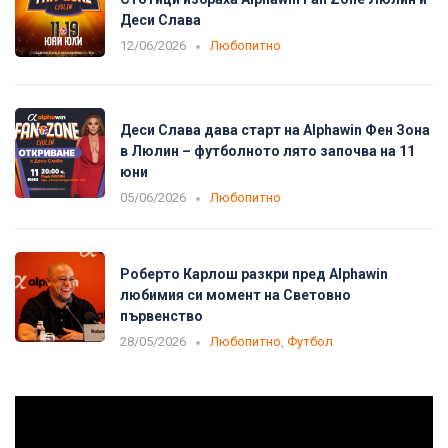
Деси Слава
12/06/2026
Любопитно
Деси Слава дава старт на Alphawin Фен Зона
в Люлин – футболното лято започва на 11
юни
05/06/2026
Любопитно
Роберто Карлош разкри пред Alphawin
любимия си момент на Световно
първенство
28/05/2026
Любопитно
,
Футбол