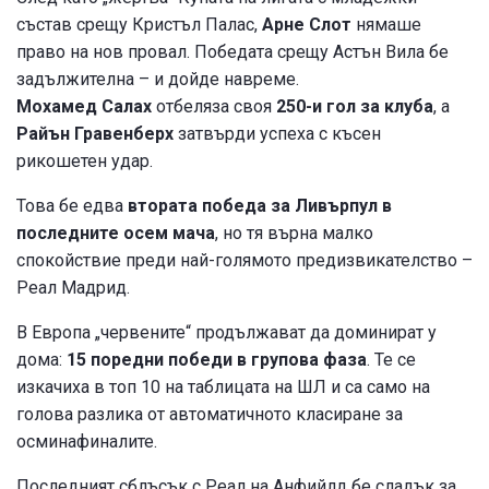
състав срещу Кристъл Палас,
Арне Слот
нямаше
право на нов провал. Победата срещу Астън Вила бе
задължителна – и дойде навреме.
Мохамед Салах
отбеляза своя
250-и гол за клуба
, а
Райън Гравенберх
затвърди успеха с късен
рикошетен удар.
Това бе едва
втората победа за Ливърпул в
последните осем мача
, но тя върна малко
спокойствие преди най-голямото предизвикателство –
Реал Мадрид.
В Европа „червените“ продължават да доминират у
дома:
15 поредни победи в групова фаза
. Те се
изкачиха в топ 10 на таблицата на ШЛ и са само на
голова разлика от автоматичното класиране за
осминафиналите.
Последният сблъсък с Реал на Анфийлд бе сладък за