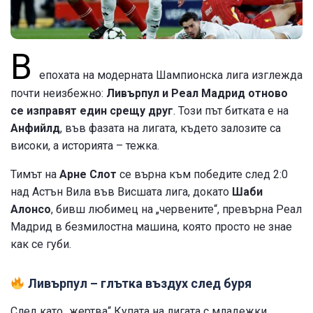
В
епохата на модерната Шампионска лига изглежда
почти неизбежно:
Ливърпул и Реал Мадрид отново
се изправят един срещу друг
. Този път битката е на
Анфийлд
, във фазата на лигата, където залозите са
високи, а историята – тежка.
Тимът на
Арне Слот
се върна към победите след 2:0
над Астън Вила във Висшата лига, докато
Шаби
Алонсо
, бивш любимец на „червените“, превърна Реал
Мадрид в безмилостна машина, която просто не знае
как се губи.
Ливърпул – глътка въздух след буря
След като „жертва“ Купата на лигата с младежки