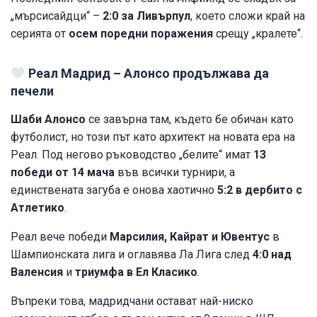
„мърсисайдци“ –
2:0 за Ливърпул
, което сложи край на
серията от
осем поредни поражения
срещу „кралете“.
Реал Мадрид – Алонсо продължава да
печели
Шаби Алонсо
се завърна там, където бе обичан като
футболист, но този път като архитект на новата ера на
Реал. Под негово ръководство „белите“ имат
13
победи от 14 мача
във всички турнири, а
единствената загуба е онова хаотично
5:2 в дербито с
Атлетико
.
Реал вече победи
Марсилия, Кайрат и Ювентус
в
Шампионската лига и оглавява Ла Лига след
4:0 над
Валенсия
и
триумфа в Ел Класико
.
Въпреки това, мадридчани остават най-ниско