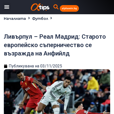
alphawin.bg
Началната
Футбол
Ливърпул – Реал Мадрид: Старото европейско
съперничество се възражда на Анфийлд
Ливърпул – Реал Мадрид: Старото
европейско съперничество се
възражда на Анфийлд
Публикувана на
03/11/2025