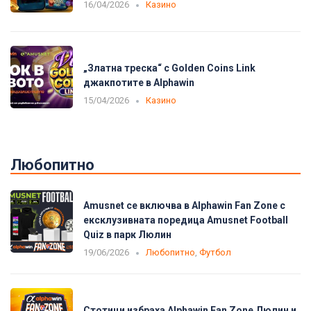
16/04/2026
Казино
„Златна треска“ с Golden Coins Link
джакпотите в Alphawin
15/04/2026
Казино
Любопитно
Amusnet се включва в Alphawin Fan Zone с
ексклузивната поредица Amusnet Football
Quiz в парк Люлин
19/06/2026
Любопитно
,
Футбол
Стотици избраха Alphawin Fan Zone Люлин и