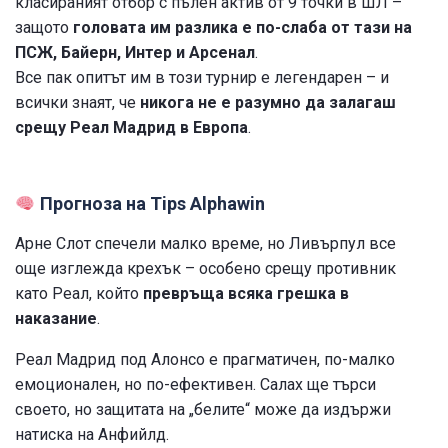
класираният отбор с пълен актив от 9 точки в ШЛ –
защото
головата им разлика е по-слаба от тази на
ПСЖ, Байерн, Интер и Арсенал
.
Все пак опитът им в този турнир е легендарен – и
всички знаят, че
никога не е разумно да залагаш
срещу Реал Мадрид в Европа
.
Прогноза на Tips Alphawin
Арне Слот спечели малко време, но Ливърпул все
още изглежда крехък – особено срещу противник
като Реал, който
превръща всяка грешка в
наказание
.
Реал Мадрид под Алонсо е прагматичен, по-малко
емоционален, но по-ефективен. Салах ще търси
своето, но защитата на „белите“ може да издържи
натиска на Анфийлд.