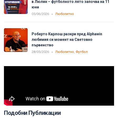
в Люлин – футболното лято започва на 11
юни
05/06/2026
Любопитно
Роберто Карлош разкри пред Alphawin
любимия си момент на Световно
първенство
28/05/2026
Любопитно
,
Футбол
Подобни Публикации