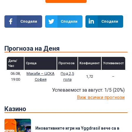
Сподели
Сподели
Сподели
Прогноза на Деня
Дата/
Среща
Прогноза
Коефициент
Успеваемост
Час
06.08,
Макаби – ЦСКА
Под 2,5
1,72
–
19:00
София
гола
Успеваемост за август: 1/5
(20
%)
Виж всички прогнози
Казино
Иновативните игри на Yggdrasil вече са в