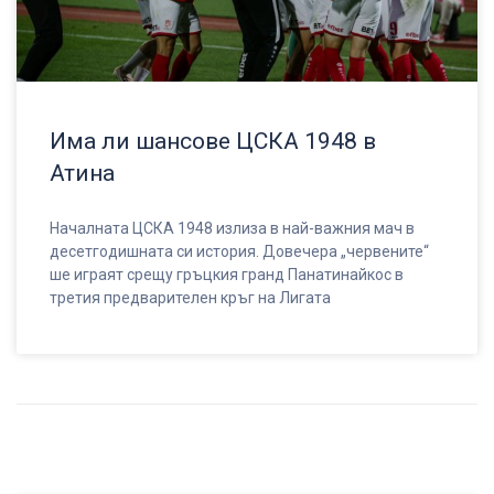
Има ли шансове ЦСКА 1948 в
Атина
Началната ЦСКА 1948 излиза в най-важния мач в
десетгодишната си история. Довечера „червените“
ше играят срещу гръцкия гранд Панатинайкос в
третия предварителен кръг на Лигата