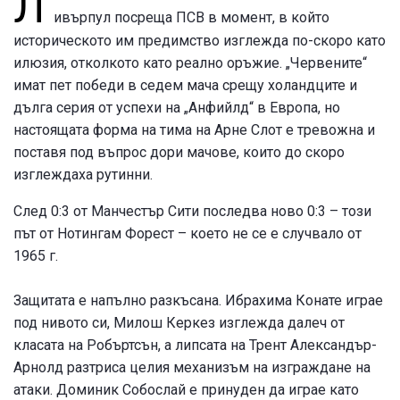
Л
ивърпул посреща ПСВ в момент, в който
историческото им предимство изглежда по-скоро като
илюзия, отколкото като реално оръжие. „Червените“
имат пет победи в седем мача срещу холандците и
дълга серия от успехи на „Анфийлд“ в Европа, но
настоящата форма на тима на Арне Слот е тревожна и
поставя под въпрос дори мачове, които до скоро
изглеждаха рутинни.
След 0:3 от Манчестър Сити последва ново 0:3 – този
път от Нотингам Форест – което не се е случвало от
1965 г.
Защитата е напълно разкъсана. Ибрахима Конате играе
под нивото си, Милош Керкез изглежда далеч от
класата на Робъртсън, а липсата на Трент Александър-
Арнолд разтриса целия механизъм на изграждане на
атаки. Доминик Собослай е принуден да играе като