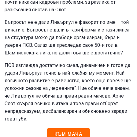
почти никакви кадрови проблеми, за разлика от
разкъсания състав на Слот.
Въпросът не е дали Ливърпул е фаворит по име – той
винаги е. Въпросът е дали в тази форма и с тази липса
на структура може да победи организиран, бърз и
уверен ПСВ. Салах ще преследва своя 50-и гол в
Шампионската лига, но дали това ще е достатъчно?
ПСВ изглежда достатъчно смел, динамичен и готов да
удари Ливърпул точно в най-слабия му момент. Най-
логичното развитие е равенство, което още повече ще
усложни сезона на „червените“. Ние обаче вече знаем,
че Ливърпул не обича да прави равни мачове. Арне
Слот хвърля всичко в атака и това прави отборът
непредсказуем, дисбалансиран и обикновено заради
това губи.
КЪМ МАЧА