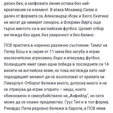
десен бек, а халфовата линия остава без най-
креативния си елемент. В атака Мохамед Салах е
далеч от формата си, Александър Исак и Хюго Екитике
не могат да намерят синхрон, а Флориан Виртц още
търси мястото си в английския футбол. Целият отбор
изглежда без идея, без увереност и без баланс.
ПСВ пристига в коренно различно състояние. Тимът на
Петер Бош е в серия от 11 мача без загуба и играе
изключително агресивен, бърз и атакуващ футбол.
Холандците имат само една победа в последните си 14
визити на английска земя, но това изглежда като най-
подходящият момент да се възползват от кризата на
Ливърпул. Отборът бележи много, допуска много и не
се страхува да играе открито – нещо, което
обикновено е самоубийствено на „Анфийлд“, но сега
може да се окаже предимство. Гуус Тил е в топ форма,
Рикардо Пепи редовно бележи в Европа, а ПСВ няма