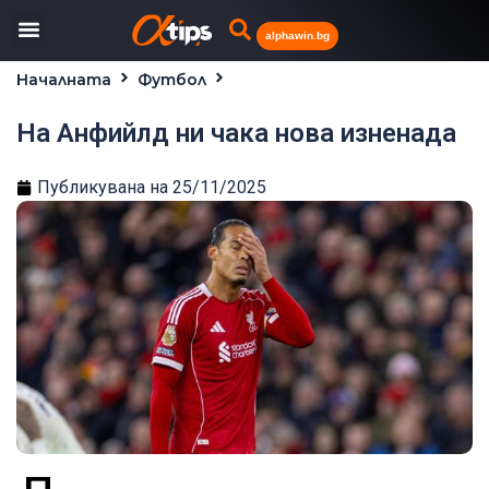
alphawin.bg
Началната
Футбол
На Анфийлд ни чака нова изненада
На Анфийлд ни чака нова изненада
Публикувана на
25/11/2025