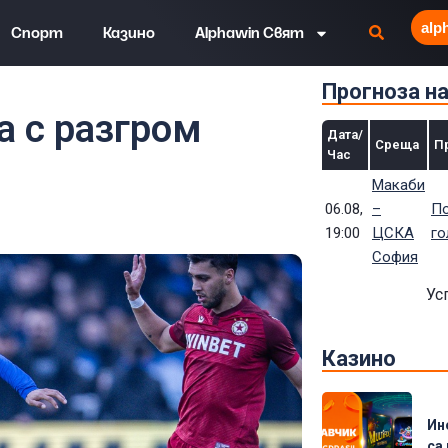
alp
Спорт
Казино
Alphawin Свят
Прогноза н
разгром срещу аматьори
а с разгром
Дата/
Среща
П
Час
Макаби
06.08,
–
По
19:00
ЦСКА
го
София
Ус
Казино
Ин
са 