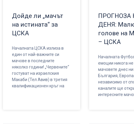
Дойде ли „мачът
ПРОГНОЗА 
на истината“ за
ДЕНЯ: Мал
ЦСКА
голове на 
– ЦСКА
Началната ЦСКА излиза в
един от най-важните си
Началната Футбо
мачове в последните
емоции никога не
няколко години! „Червените“
мачовете днес ни
гостуват на израелския
България, Европа 
Макаби (Тел Авив) в третия
независимо от спо
квалификационен кръг на
каналите ще откр
интересните мач