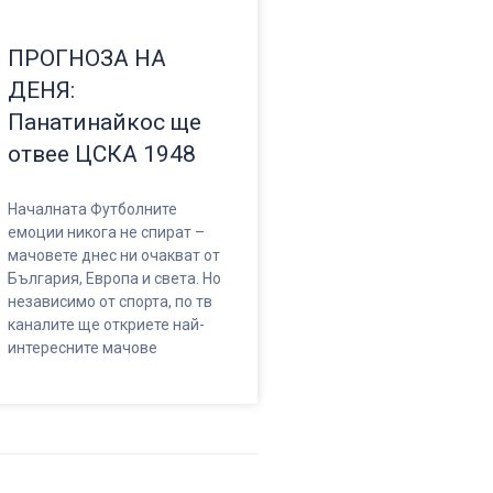
ПРОГНОЗА НА
ДЕНЯ:
Панатинайкос ще
отвее ЦСКА 1948
Началната Футболните
емоции никога не спират –
мачовете днес ни очакват от
България, Европа и света. Но
независимо от спорта, по тв
каналите ще откриете най-
интересните мачове