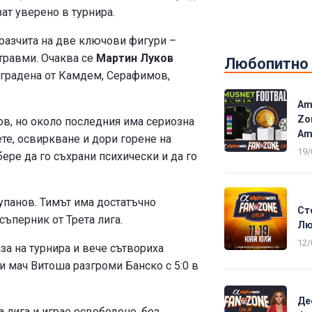
зат уверено в турнира.
разчита на две ключови фигури –
 травми. Очаква се
Мартин Луков
Любопитно
изградена от Камдем, Серафимов,
Am
Zo
ов, но около последния има сериозна
Am
ете, освиркване и дори горене на
19/
бере да го съхрани психически и да го
упанов. Тимът има достатъчно
Ст
съперник от Трета лига.
Лю
12/
аза на турнира и вече сътвориха
и мач Витоша разгроми Банско с 5:0 в
Де
а лига и играе освободено, без