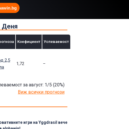
hawin.bg
а Деня
рогноза
Коефициент
Успеваемост
д 2,5
1,72
–
ла
певаемост за август: 1/5
(20
%)
Виж всички прогнози
овативните игри на Yggdrasil вече
в alphawin!