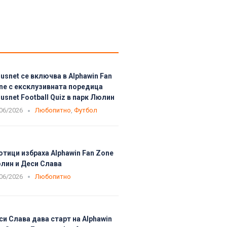
usnet се включва в Alphawin Fan
ne с ексклузивната поредица
usnet Football Quiz в парк Люлин
06/2026
Любопитно
,
Футбол
отици избраха Alphawin Fan Zone
лин и Деси Слава
06/2026
Любопитно
си Слава дава старт на Alphawin