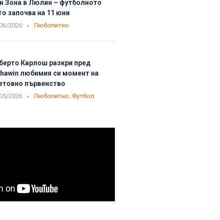
н Зона в Люлин – футболното
то започва на 11 юни
06/2026
Любопитно
берто Карлош разкри пред
phawin любимия си момент на
етовно първенство
05/2026
Любопитно
,
Футбол