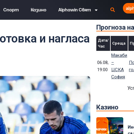
alp
Спорт
Казино
Alphawin Свят
Прогноза н
а и нагласа след геройски мач
отовка и нагласа
Дата/
Среща
П
Час
Макаби
06.08,
–
По
19:00
ЦСКА
го
София
Ус
Казино
Ин
са 