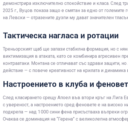
демонстрира изключително спокойствие и класа. След тр
2025 г., Вуцов показа защо е смятан за едно от големит
на Левски — отразените дузпи му дават значителен тласък
Тактическа нагласа и ротации
Треньорският щаб ще запази стабилна формация, но с няк
виктимизация в атаката, като се комбинира агресивен пре
контраатаки. Монтана се отличават със здрави защити, н
действие — с повече креативност на крилата и динамика 
Настроението в клуба и фенове
След класирането срещу Апоел във втори кръг на Лига Ев
с увереност, а настроението сред феновете е на високо н
подкрепа — над 1 000 сини фена присъстваха въпреки ог
Очаква се доминация на “Герена” с великолепна атмосфер