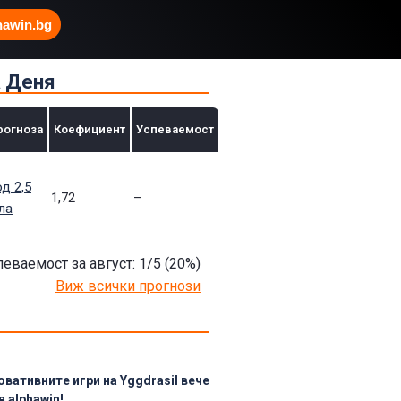
hawin.bg
а Деня
рогноза
Коефициент
Успеваемост
д 2,5
1,72
–
ла
певаемост за август: 1/5
(20
%)
Виж всички прогнози
овативните игри на Yggdrasil вече
в alphawin!