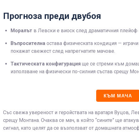
Прогноза преди двубоя
Моралът
в Левски е виоск след драматичния плейоф 
Въпросителна
остава физическата кондиция — играчи
покажат свежест след напрегнатите мачове.
Тактическата конфигурация
ще се стреми към домаш
използване на физически по-силния състав срещу Мон
КЪМ МАЧА
Със свежа увереност и геройствата на вратаря Вуцов, Ле
срещу Монтана. Очаква се мач, в който “сините” ще атаку
сигнал, като целят да се възползват от домашната атмос