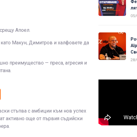
Фе
ля
05/
срещу Апоел.
Ро
 като Макун, Димитров и халфовете да
Al
Св
28/
но преимущество — преса, агресия и
тана.
вски стъпва с амбиции към нов успех
ват активно още от първия съдийски
фера.