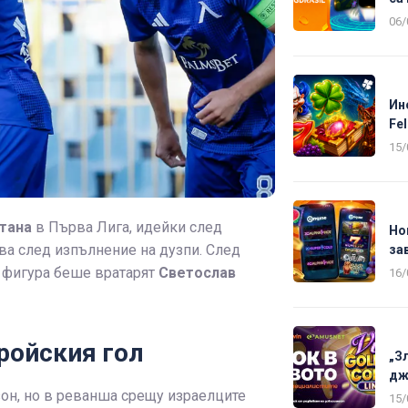
06/
Ин
Fel
15/
тана
в Първа Лига, идейки след
Но
а след изпълнение на дузпи. След
за
а фигура беше вратарят
Светослав
16/
ройския гол
„З
дж
зон, но в реванша срещу израелците
15/