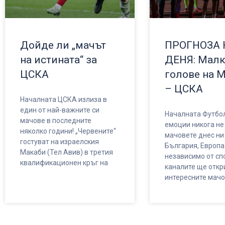
Дойде ли „мачът
ПРОГНОЗА 
на истината“ за
ДЕНЯ: Мал
ЦСКА
голове на 
– ЦСКА
Началната ЦСКА излиза в
един от най-важните си
Началната Футбо
мачове в последните
емоции никога не
няколко години! „Червените“
мачовете днес ни
гостуват на израелския
България, Европа 
Макаби (Тел Авив) в третия
независимо от спо
квалификационен кръг на
каналите ще откр
интересните мач