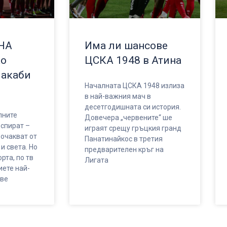
НА
Има ли шансове
ко
ЦСКА 1948 в Атина
Макаби
Началната ЦСКА 1948 излиза
в най-важния мач в
десетгодишната си история.
лните
Довечера „червените“ ше
 спират –
играят срещу гръцкия гранд
 очакват от
Панатинайкос в третия
и света. Но
предварителен кръг на
рта, по тв
Лигата
иете най-
ове