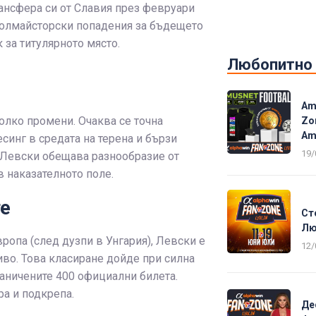
ансфера си от Славия през февруари
е голмайсторски попадения за бъдещето
 за титулярното място.
Любопитно
Am
олко промени. Очаква се точна
Zo
Am
синг в средата на терена и бързи
19/
о Левски обещава разнообразие от
в наказателното поле.
те
Ст
Лю
ропа (след дузпи в Унгария), Левски е
12/
иво. Това класиране дойде при силна
раничените 400 официални билета.
а и подкрепа.
Де