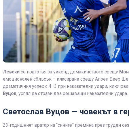
Левски
се подготвя за уикенд домакинството срещу
Мон
емоционален сблъсък – класиране срещу Апоел Беер Шев
драматичния успех с 4–3 при наказателни удари, ключов
Вуцов
, успял да отрази два решаващи наказателни удара.
Светослав Вуцов — човекът в ге
23-годишният вратар на “сините” премина през труден се