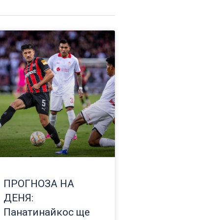
ПРОГНОЗА НА
ДЕНЯ:
Панатинайкос ще