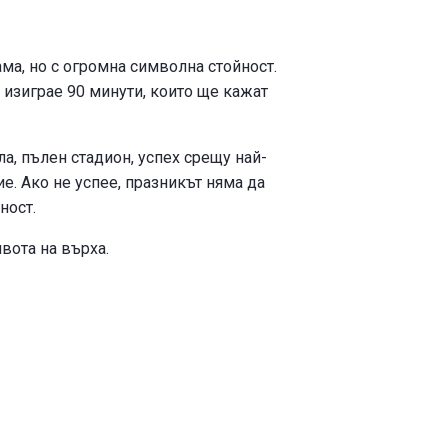
а, но с огромна символна стойност.
 изиграе 90 минути, които ще кажат
а, пълен стадион, успех срещу най-
. Ако не успее, празникът няма да
ност.
вота на върха.