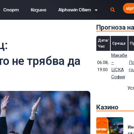
alp
Спорт
Казино
Alphawin Свят
Прогноза н
не трябва да бъде церемония
Дата/
ц:
Среща
П
Час
Макаби
о не трябва да
06.08,
–
По
19:00
ЦСКА
го
София
Ус
Казино
Ин
са 