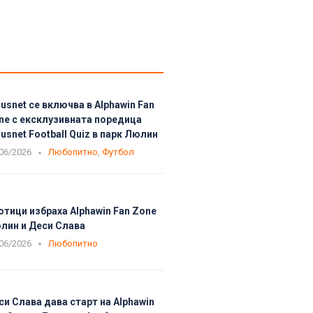
usnet се включва в Alphawin Fan
ne с ексклузивната поредица
usnet Football Quiz в парк Люлин
06/2026
Любопитно
,
Футбол
отици избраха Alphawin Fan Zone
лин и Деси Слава
06/2026
Любопитно
си Слава дава старт на Alphawin