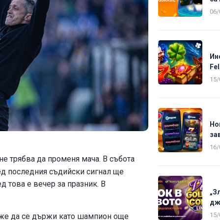
06/
Ин
Fel
15/
Но
за
16/
не трябва да променя мача. В събота
лед последния съдийски сигнал ще
д това е вечер за празник. В
„З
дж
15/
 може да се държи като шампион още