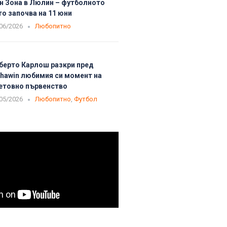
н Зона в Люлин – футболното
то започва на 11 юни
06/2026
Любопитно
берто Карлош разкри пред
phawin любимия си момент на
етовно първенство
05/2026
Любопитно
,
Футбол