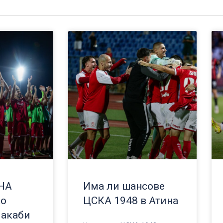
НА
Има ли шансове
ко
ЦСКА 1948 в Атина
Макаби