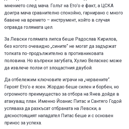
мнението след мача. Голът на Ето’о е факт, а ЦСКА
доигра мача сравнително спокойно, гарнирано с много
бавене на времето – инструмент, който в случая
оправда голямата цел.
За Левски голямата липса беше Радослав Кирилов,
без когото очевидно „сините“ не могат да задържат
топката по-продължително в противниковата
половина. Но въпреки загубата, Хулио Веласкес може
да извлече ползи от злощастния двубой.
Да отбележим ключовите играчи на „червените“.
Героят Ето’о е ясен. Жордао беше силен и борбен, но
огромното преимущество за отбора на Янев дойде в
атакуващ план. Именно Йоанис Питас и Сантяго Годой
успяваха да разкъсат отбраната на Левски, а
дясностоящият нападател Питас беше и с основен
принос за успеха.