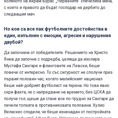
коляното на Акрам Бурас. „Червените“ спечелиха мача,
с което и правото да бъдат господар на дербито до
следващия мач.
Но кои са все пак футболните достойнства в
един, изпълнен с емоции, агресия и нарушения
двубой?
Да започнем от победителите. Решението на Христо
Янев да започне с подредба, целяща да изолира
Мустафа Сангаре и фланговете на Левски, беше
повече от интересно. То със сигурност не сполучи през
първия половин час, когато малийският национал
беше най-добрият футболист на терена. Но това явно
скри факта, че с напредване на времето, без ЦСКА да
получи гол, щеше да стане все по-трудно за Сангаре да
печели топката в противниковата половина. Хулио
Веласкес сподели, че беше изненадан от постройката