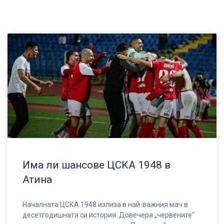
Има ли шансове ЦСКА 1948 в
Атина
Началната ЦСКА 1948 излиза в най-важния мач в
десетгодишната си история. Довечера „червените“