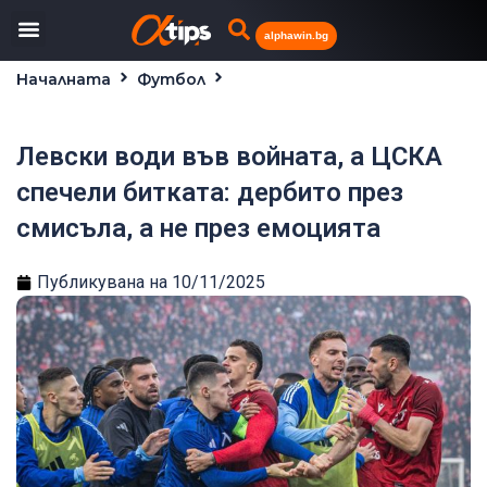
alphawin.bg
Началната
Футбол
Левски води във войната, а ЦСКА спечели битката:
дербито през смисъла, а не през емоцията
Левски води във войната, а ЦСКА
спечели битката: дербито през
смисъла, а не през емоцията
Публикувана на
10/11/2025