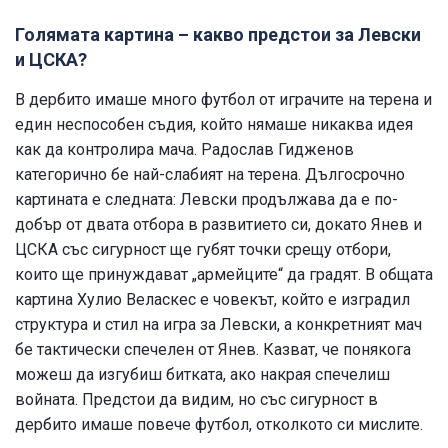
Голямата картина – какво предстои за Левски
и ЦСКА?
В дербито имаше много футбол от играчите на терена и
един неспособен съдия, който нямаше никаква идея
как да контролира мача. Радослав Гидженов
категорично бе най-слабият на терена. Дългосрочно
картината е следната: Левски продължава да е по-
добър от двата отбора в развитието си, докато Янев и
ЦСКА със сигурност ще губят точки срещу отбори,
които ще принуждават „армейците“ да градят. В общата
картина Хулио Веласкес е човекът, който е изградил
структура и стил на игра за Левски, а конкретният мач
бе тактически спечелен от Янев. Казват, че понякога
можеш да изгубиш битката, ако накрая спечелиш
войната. Предстои да видим, но със сигурност в
дербито имаше повече футбол, отколкото си мислите.