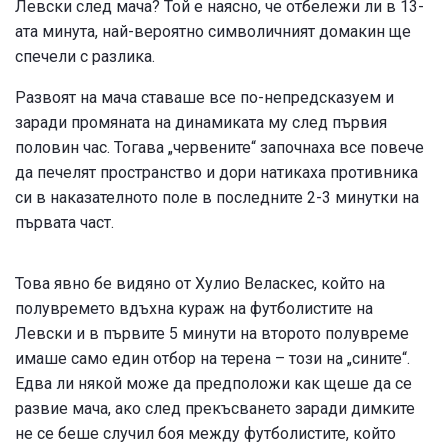
Левски след мача? Той е наясно, че отбележи ли в 13-
ата минута, най-вероятно символичният домакин ще
спечели с разлика.
Развоят на мача ставаше все по-непредсказуем и
заради промяната на динамиката му след първия
половин час. Тогава „червените“ започнаха все повече
да печелят пространство и дори натикаха противника
си в наказателното поле в последните 2-3 минутки на
първата част.
Това явно бе видяно от Хулио Веласкес, който на
полувремето вдъхна кураж на футболистите на
Левски и в първите 5 минути на второто полувреме
имаше само един отбор на терена – този на „сините“.
Едва ли някой може да предположи как щеше да се
развие мача, ако след прекъсването заради димките
не се беше случил боя между футболистите, който