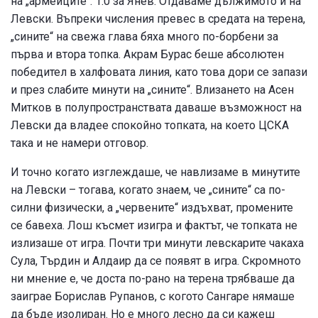
на „армейците“. 1:0 за Янев. Отдаваме дължимото и на
Левски. Въпреки числения превес в средата на терена,
„сините“ на свежа глава бяха много по-борбени за
първа и втора топка. Акрам Бурас беше абсолютен
победител в халфовата линия, като това дори се запази
и през слабите минути на „сините“. Влизането на Асен
Митков в полупространствата даваше възможност на
Левски да владее спокойно топката, на което ЦСКА
така и не намери отговор.
И точно когато изглеждаше, че навлизаме в минутите
на Левски – тогава, когато знаем, че „сините“ са по-
силни физически, а „червените“ издъхват, промените
се бавеха. Лош късмет изигра и фактът, че топката не
излизаше от игра. Почти три минути левскарите чакаха
Сула, Търдин и Алдаир да се появят в игра. Скромното
ни мнение е, че доста по-рано на терена трябваше да
заиграе Борислав Рупанов, с когото Сангаре нямаше
да бъде изолиран. Но е много лесно да си кажеш