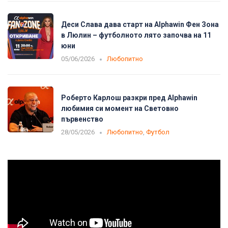
Деси Слава дава старт на Alphawin Фен Зона
в Люлин – футболното лято започва на 11
юни
05/06/2026
Любопитно
Роберто Карлош разкри пред Alphawin
любимия си момент на Световно
първенство
28/05/2026
Любопитно
,
Футбол