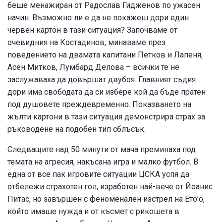
беше менажиран от Радослав Гидженов по ужасен
начин. Възможно ли е да не покажеш дори един
червен картон в тази ситуация? Започваме от
очевидния на Костадинов, минаваме през
поведението на двамата капитани Петков и Лапеня,
Асен Митков, Лумбард Делова – всички те не
заслужаваха да довършат двубоя. Главният съдия
дори има свободата да си избере кой да бъде пратен
под душовете преждевременно. Показването на
жълти картони в тази ситуация демонстрира страх за
ръководене на подобен тип сблъсък.
Следващите над 50 минути от мача преминаха под
темата на агресия, накъсана игра и малко футбол. В
една от все пак игровите ситуации ЦСКА успя да
отбележи страхотен гол, изработен най-вече от Йоанис
Питас, но завършен с феноменален изстрел на Ето’о,
който имаше нужда и от късмет с рикошета в