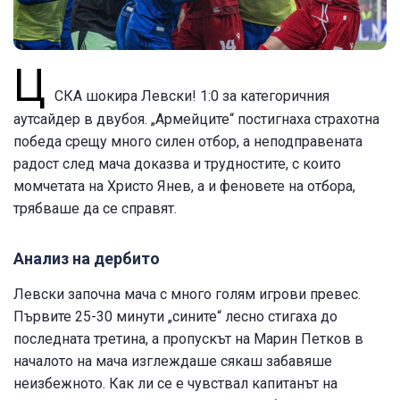
Ц
СКА шокира Левски! 1:0 за категоричния
аутсайдер в двубоя. „Армейците“ постигнаха страхотна
победа срещу много силен отбор, а неподправената
радост след мача доказва и трудностите, с които
момчетата на Христо Янев, а и феновете на отбора,
трябваше да се справят.
Анализ на дербито
Левски започна мача с много голям игрови превес.
Първите 25-30 минути „сините“ лесно стигаха до
последната третина, а пропускът на Марин Петков в
началото на мача изглеждаше сякаш забавяше
неизбежното. Как ли се е чувствал капитанът на