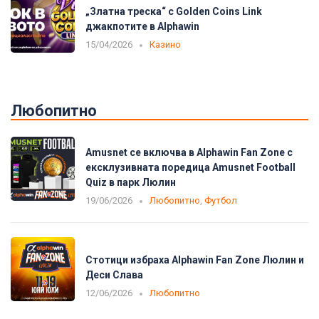
„Златна треска“ с Golden Coins Link
джакпотите в Alphawin
15/04/2026
Казино
Любопитно
Amusnet се включва в Alphawin Fan Zone с
ексклузивната поредица Amusnet Football
Quiz в парк Люлин
19/06/2026
Любопитно
,
Футбол
Стотици избраха Alphawin Fan Zone Люлин и
Деси Слава
12/06/2026
Любопитно