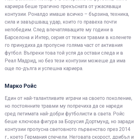
кариера беше трагично прекъсната от ужасяващи
контузии. Роналдо имаше всичко – бързина, техника,
сила и завършващ удар, които го правеха почти
непобедим. След впечатляващите му години в
Барселона и Интер, серия от тежки травми в коленете
го принудиха да пропусне голяма част от активния
футбол. Въпреки това той успя да остави следа и в
Реал Мадрид, но без тези контузии можеше да има
още по-дълга и успешна кариера.
Марко Ройс
Един от най-талантливите играчи на своето поколение,
но постоянните травми му попречиха да се нареди
сред петимата най-добри футболисти в света. Ройс
беше ключова фигура за Борусия Дортмунд, но заради
контузии пропусна световното първенство през 2014
г., което Германия спечели. Неговата скорост, дрибъл и