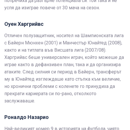
попречиха да разгърне потенциала си. Той така и не
успя да изиграе повече от 30 мача на сезон.
Оуен Харгрийвс
Отличен полузащитник, носител на Шампионската лига
с Байерн Мюнхен (2001) и Манчестър Юнайтед (2008),
както и на титлата във Висшата лига (2007/08).
Харгрийвс беше универсален играч, който можеше да
играе както в дефанзивен план, така и да организира
атаките. След силния си период в Байерн, трансферът
му в Юнайтед изглеждаше като стъпка към величие,
но хронични проблеми с коленете го принудиха да
прекрати кариерата си по-рано, отколкото
заслужаваше.
Роналдо Назарио
Най-великият номер 9 в историята на футбола, чиято