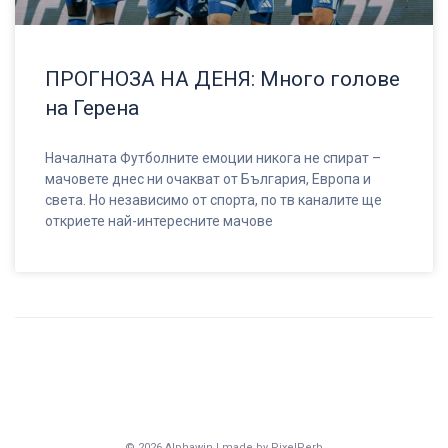
ПРОГНОЗА НА ДЕНЯ: Много голове
на Герена
Началната Футболните емоции никога не спират –
мачовете днес ни очакват от България, Европа и
света. Но независимо от спорта, по тв каналите ще
откриете най-интересните мачове
© 2026 Alphawin | made by PixelPerb