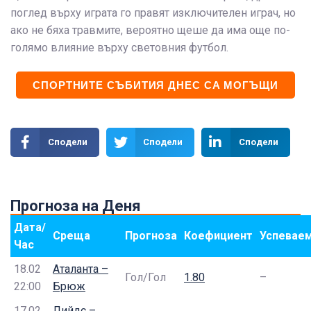
поглед върху играта го правят изключителен играч, но
ако не бяха травмите, вероятно щеше да има още по-
голямо влияние върху световния футбол.
СПОРТНИТЕ СЪБИТИЯ ДНЕС СА МОГЪЩИ
Сподели
Сподели
Сподели
Прогноза на Деня
Дата/
Среща
Прогноза
Коефициент
Успевае
Час
18.02
Аталанта –
Гол/Гол
1.80
–
22:00
Брюж
17.02
Лийдс –