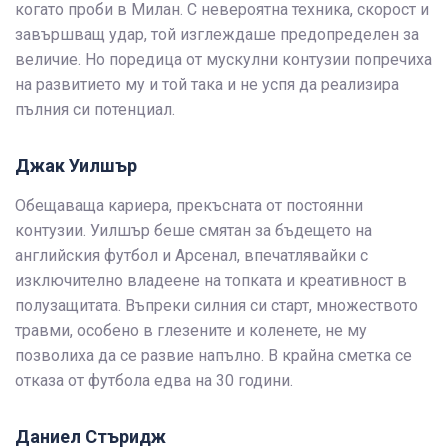
когато проби в Милан. С невероятна техника, скорост и
завършващ удар, той изглеждаше предопределен за
величие. Но поредица от мускулни контузии попречиха
на развитието му и той така и не успя да реализира
пълния си потенциал.
Джак Уилшър
Обещаваща кариера, прекъсната от постоянни
контузии. Уилшър беше смятан за бъдещето на
английския футбол и Арсенал, впечатлявайки с
изключително владеене на топката и креативност в
полузащитата. Въпреки силния си старт, множеството
травми, особено в глезените и коленете, не му
позволиха да се развие напълно. В крайна сметка се
отказа от футбола едва на 30 години.
Даниел Стъридж