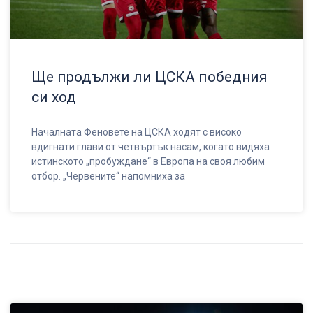
Ще продължи ли ЦСКА победния
си ход
Началната Феновете на ЦСКА ходят с високо
вдигнати глави от четвъртък насам, когато видяха
истинското „пробуждане“ в Европа на своя любим
отбор. „Червените“ напомниха за