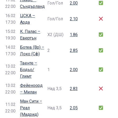
Гол/Гол
2.00
22:00
Съндърланд
16.02
ЦСКА –
Гол/Гол
2.10
17:30
Арда
15.02
К. Палас –
Х2 (ДШ)
1.86
19:30
Евертън
14.02
Ботев (Вр) –
2
2.85
17:30
Локо (Сф)
Твенте –
13.02
Бодьо/
1
2.00
22:00
Глимт
13.02
Фейеноорд
Над 3,5
2.83
22:00
– Милан
Ман Сити –
11.02
Реал
Над 3,5
2.05
22:00
(Мадрид)