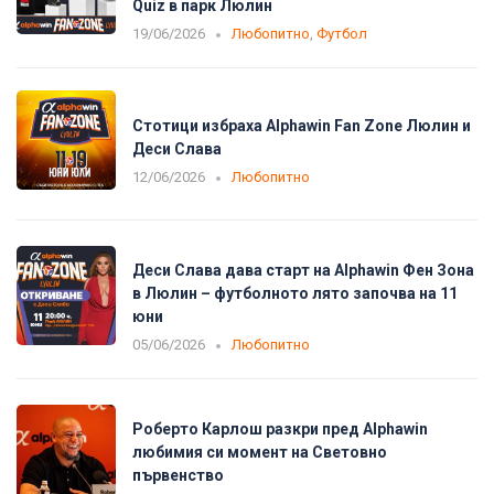
Quiz в парк Люлин
19/06/2026
Любопитно
,
Футбол
Стотици избраха Alphawin Fan Zone Люлин и
Деси Слава
12/06/2026
Любопитно
Деси Слава дава старт на Alphawin Фен Зона
в Люлин – футболното лято започва на 11
юни
05/06/2026
Любопитно
Роберто Карлош разкри пред Alphawin
любимия си момент на Световно
първенство