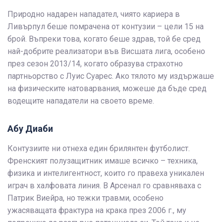
Природно надарен нападател, чиято кариера в
Ливърпул беше помрачена от контузии – цели 15 на
брой. Въпреки това, когато беше здрав, той бе сред
най-добрите реализатори във Висшата лига, особено
през сезон 2013/14, когато образува страхотно
партньорство с Луис Суарес. Ако тялото му издържаше
на физическите натоварвания, можеше да бъде сред
водещите нападатели на своето време.
Абу Диаби
Контузиите ни отнеха един брилянтен футболист.
Френският полузащитник имаше всичко – техника,
физика и интелигентност, които го правеха уникален
играч в халфовата линия. В Арсенал го сравняваха с
Патрик Виейра, но тежки травми, особено
ужасяващата фрактура на крака през 2006 г., му