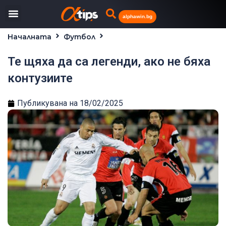
alphawin.bg
Началната
Футбол
Те щяха да са легенди, ако не бяха контузиите
Те щяха да са легенди, ако не бяха
контузиите
Публикувана на
18/02/2025