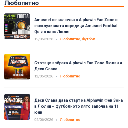
Любопитно
Amusnet се включва в Alphawin Fan Zone с
ексклузивната поредица Amusnet Football
Quiz в парк Люлин
19/06/2026
Любопитно
,
Футбол
Стотици избраха Alphawin Fan Zone Люлин и
Деси Слава
12/06/2026
Любопитно
Деси Слава дава старт на Alphawin Фен Зона
в Люлин – футболното лято започва на 11
юни
05/06/2026
Любопитно