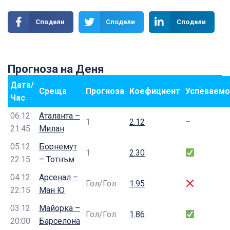
Сподели
Сподели
Сподели
Прогноза на Деня
Дата/
Среща
Прогноза
Коефициент
Успеваемо
Час
06.12
Аталанта –
1
2.12
–
21:45
Милан
05.12
Борнемут
1
2.30
22:15
– Тотнъм
04.12
Арсенал –
Гол/Гол
1.95
22:15
Ман Ю
03.12
Майорка –
Гол/Гол
1.86
20:00
Барселона