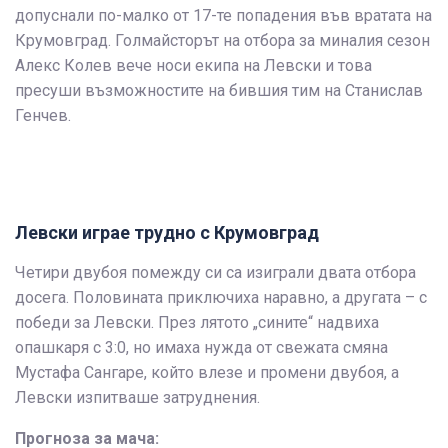
допуснали по-малко от 17-те попадения във вратата на
Крумовград. Голмайсторът на отбора за миналия сезон
Алекс Колев вече носи екипа на Левски и това
пресуши възможностите на бившия тим на Станислав
Генчев.
Левски играе трудно с Крумовград
Четири двубоя помежду си са изиграли двата отбора
досега. Половината приключиха наравно, а другата – с
победи за Левски. През лятото „сините“ надвиха
опашкаря с 3:0, но имаха нужда от свежата смяна
Мустафа Сангаре, който влезе и промени двубоя, а
Левски изпитваше затруднения.
Прогноза за мача: