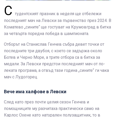
С
тудентският празник в неделя ще отбележи
последният мач на Левски за първенство през 2024. В
Коматево „сините“ ще гостуват на Крумовград в битка
за четвърта поредна победа в шампионата.
Отборът на Станислав Генчев събра девет точки от
последните три двубоя, с което се задържа около
Ботев и Черно Море, а трите отбора са в битка за
медали. За Левски предстои последният мач от по-
леката програма, а отвъд тази година „сините“ ги чака
мач с Лудогорец.
Вече има халфове в Левски
След като през почти целия сезон Генчев и
помощниците му разчитаха практически само на
Карлос Охене като натурален полузащитник, то в