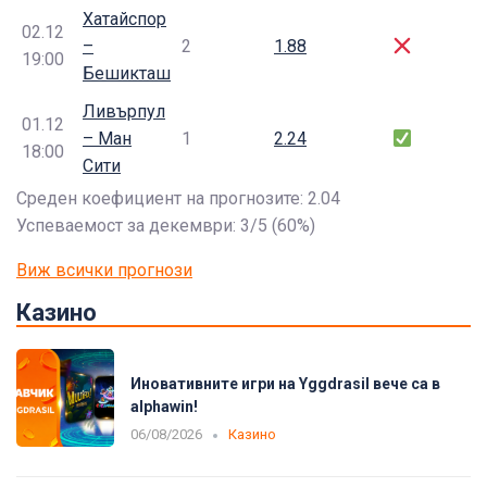
Хатайспор
02.12
–
2
1.88
19:00
Бешикташ
Ливърпул
01.12
– Ман
1
2.24
18:00
Сити
Среден коефициент на прогнозите: 2.04
Успеваемост за декември: 3/5 (60%)
Виж всички прогнози
Казино
Иновативните игри на Yggdrasil вече са в
alphawin!
06/08/2026
Казино