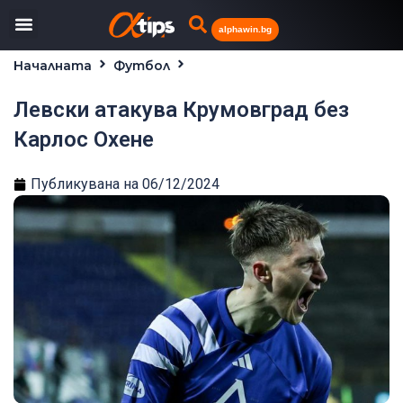
alphawin.bg
Началната
Футбол
Левски атакува Крумовград без Карлос Охене
Левски атакува Крумовград без
Карлос Охене
Публикувана на
06/12/2024