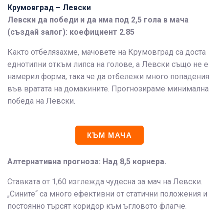
Крумовград – Левски
Левски да победи и да има под 2,5 гола в мача
(създай залог): коефициент 2.85
Както отбелязахме, мачовете на Крумовград са доста
еднотипни откъм липса на голове, а Левски също не е
намерил форма, така че да отбележи много попадения
във вратата на домакините. Прогнозираме минимална
победа на Левски.
КЪМ МАЧА
Алтернативна прогноза: Над 8,5 корнера.
Ставката от 1,60 изглежда чудесна за мач на Левски.
„Сините“ са много ефективни от статични положения и
постоянно търсят коридор към ъгловото флагче.