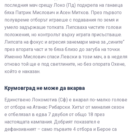
последния мач срещу Локо (Пд) подкрепа на ганаеца
бяха Патрик Мислович и Асен Митков. През първото
полувреме отборът играеше с подавания по земя и
умело задържаше топката. Липсваха чистите голови
положения, но контролът върху играта присъстваше.
Липсата на фокус и агресия занемари мача за „сините“
през втората част и те бяха близо до загуба на точки.
Именно Мислович спаси Левски в този мач, а в неделя
отново той ще е под светлините, но без опората Охене,
който е наказан.
Крумовград не може да вкарва
Единствено Локомотив (Сф) е вкарал по-малко голове
от отбора на Атанас Рибарски. Хитът от миналия сезон
е отбелязал в едва 7 двубоя от общо 18 през
настоящата кампания. Добрият показател е
дефанзивният – само първите 4 отбора и Берое са