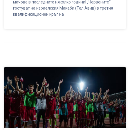
мачове в последните няколко години! „Червените“
гостуват на израелския Макаби (Тел Авив) в третия
квалификационен кръг на