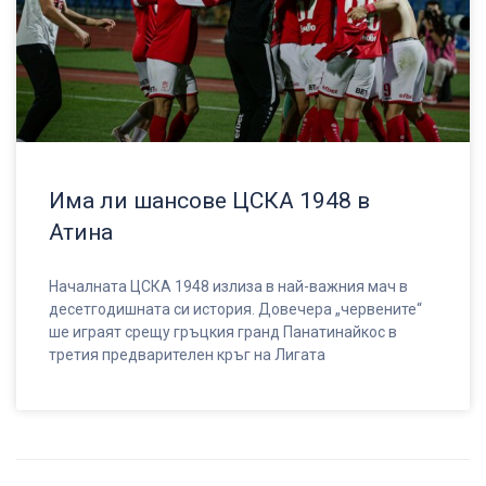
Има ли шансове ЦСКА 1948 в
Атина
Началната ЦСКА 1948 излиза в най-важния мач в
десетгодишната си история. Довечера „червените“
ше играят срещу гръцкия гранд Панатинайкос в
третия предварителен кръг на Лигата