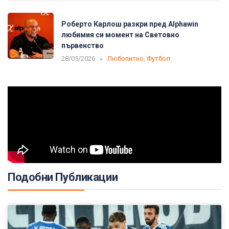
Роберто Карлош разкри пред Alphawin
любимия си момент на Световно
първенство
28/05/2026
Любопитно
,
Футбол
Подобни Публикации