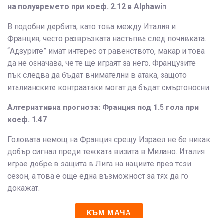
на полувремето при коеф. 2.12 в Alphawin
В подобни дербита, като това между Италия и
Франция, често развръзката настъпва след почивката.
“Адзурите” имат интерес от равенството, макар и това
да не означава, че те ще играят за него. Французите
пък следва да бъдат внимателни в атака, защото
италианските контраатаки могат да бъдат смъртоносни.
Алтернативна прогноза: Франция под 1.5 гола при
коеф. 1.47
Головата немощ на Франция срещу Израел не бе никак
добър сигнал преди тежката визита в Милано. Италия
играе добре в защита в Лига на нациите през този
сезон, а това е още една възможност за тях да го
докажат.
КЪМ МАЧА