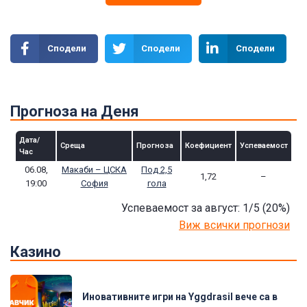
Сподели
Сподели
Сподели
Прогноза на Деня
Дата/
Среща
Прогноза
Коефициент
Успеваемост
Час
06.08,
Макаби – ЦСКА
Под 2,5
1,72
–
19:00
София
гола
Успеваемост за август: 1/5
(20
%)
Виж всички прогнози
Казино
Иновативните игри на Yggdrasil вече са в