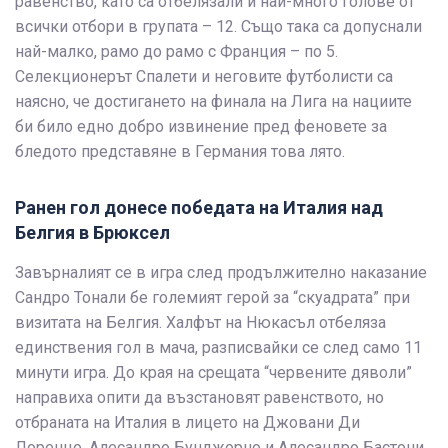
равенство, като са отбелязали и най-много голове от
всички отбори в групата – 12. Също така са допуснали
най-малко, рамо до рамо с Франция – по 5.
Селекционерът Спалети и неговите футболисти са
наясно, че достигането на финала на Лига на нациите
би било едно добро извинение пред феновете за
бледото представяне в Германия това лято.
Ранен гол донесе победата на Италия над
Белгия в Брюксел
Завърналият се в игра след продължително наказание
Сандро Тонали бе големият герой за “скуадрата” при
визитата на Белгия. Халфът на Нюкасъл отбеляза
единствения гол в мача, разписвайки се след само 11
минути игра. До края на срещата “червените дяволи”
направиха опити да възстановят равенството, но
отбраната на Италия в лицето на Джовани Ди
Лоренцо, Алесандро Бунджорно и Алесандро Бастони