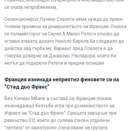
се оказа непробиваема.
Селекционерът Лучано Спалети няма нужда да прави
големи промени за домакинството на Франция. Очаква
се голмайсторът на Серия А Матео Ретеги отново да
оглави атаката, докато Николо Барела би следвало да
действа зад гърба му. Вариант пред Спалети е да
гласува доверие на Джакомо Распадори, който би
могъл да подкрепи Ретеги в предни позиции.
Франция изненада неприятно феновете си на
“Стад дьо Франс”
Без Килиан Мбапе в състава си, Франция показа
изненадващо беззъба игра при домакинството на
Израел на “Стад дьо Франс”. Срещата завърши при
равенство 0:0, което до голяма степен отдалечи
“петлите” от евентуално спечелване на групата.