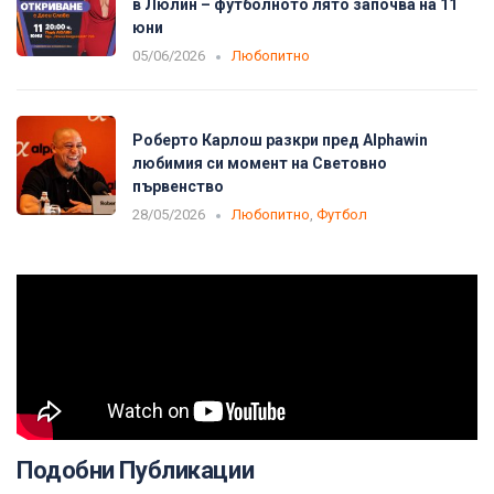
в Люлин – футболното лято започва на 11
юни
05/06/2026
Любопитно
Роберто Карлош разкри пред Alphawin
любимия си момент на Световно
първенство
28/05/2026
Любопитно
,
Футбол
Подобни Публикации