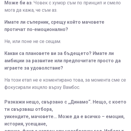
Може би аз
. Човек с хумор съм по принцип и смело
мога да кажа, че съм аз.
Имате ли съперник, срещу който мачовете
протичат по-емоционално?
Не, или поне не се сещам.
Какви са плановете ви за бъдещето? Имате ли
амбиции за развитие или предпочитате просто да
играете за удоволствие?
На този етап не е коментирано това, за момента сме се
фокусирали изцяло върху Вамбос.
Разкажи нещо, свързано с „Динамо“. Нещо, с което
ти свързваш отбора,
уикендите, мачовете… Може да е всичко – емоция,
история, усещане,