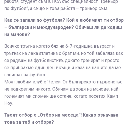
работя, студент съм в НСА със специалност “Треньор
по Футбол”, а също и това работя – треньор съм.
Как се запали по футбола? Кой е любимият ти отбор
– български и международен? Обичаш ли да ходиш
на мачове?
Всичко тръгна когато бях на 6-7-годишна възраст и
тръгнах на лека атлетика с брат ми, но той забеляза как
се радвам на футболистите, докато тренират и просто
се прибрахме един ден вкъщи и каза на нашите да ме
запишат на футбол.
Моят любим клуб е Челси. От българското първенство
не подкрепям никого. Обичам да ходя на мачове, най-
големият ми спомен ще остане, когато посетих Камп
Ноу.
Твоят отбор е „Отбор на месеца“! Какво означава
това за теб и отбора?