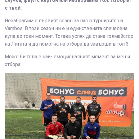
случка, фаул с картон или незабравим гол. Изборът
е твой.
Незабравим е първият сезон за нас в турнирите на
Vambos. В този сезон ни е и единствената спечелена
купа до този момент. Тогава успях да стана голмайстор
на Лигата и да помогна на отбора да завърши в топ 3.
Може би това е най- емоционалният момент за мен и
отбора.