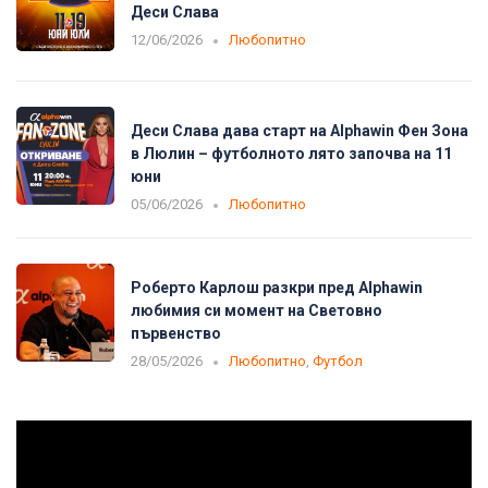
Деси Слава
12/06/2026
Любопитно
Деси Слава дава старт на Alphawin Фен Зона
в Люлин – футболното лято започва на 11
юни
05/06/2026
Любопитно
Роберто Карлош разкри пред Alphawin
любимия си момент на Световно
първенство
28/05/2026
Любопитно
,
Футбол