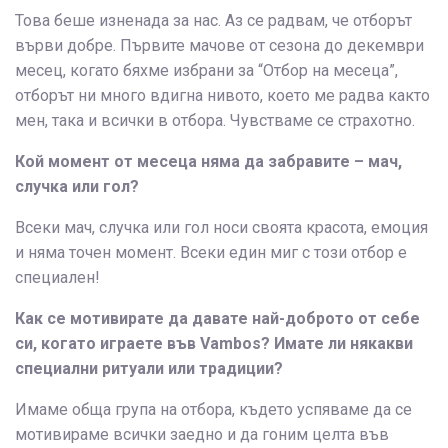
Това беше изненада за нас. Аз се радвам, че отборът
върви добре. Първите мачове от сезона до декември
месец, когато бяхме избрани за “Отбор на месеца”,
отборът ни много вдигна нивото, което ме радва както
мен, така и всички в отбора. Чувстваме се страхотно.
Кой момент от месеца няма да забравите – мач,
случка или гол?
Всеки мач, случка или гол носи своята красота, емоция
и няма точен момент. Всеки един миг с този отбор е
специален!
Как се мотивирате да давате най-доброто от себе
си, когато играете във Vambos? Имате ли някакви
специални ритуали или традиции?
Имаме обща група на отбора, където успяваме да се
мотивираме всички заедно и да гоним целта във