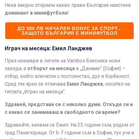
Нека заедно открием какво прави България наистина
доминант в минифутбола
!
ДО 300 ЛВ НАЧАЛЕН БОНУС ЗА СПОРТ...
ЗАЩОТО БЪЛГАРИЯ Е МИНИФУТБОЛ
Играч на месеца: Емил Ланджев
През ноември в лигите на Vambos блеснаха нови
звезди, а
отборът на месеца
е „Динамо“ (София) –
отбор, който впечатли с постоянство, дух и борбеност.
Сред тях ярко се отличава
Емил Ланджев
, носител на
титлата „Играч на месеца“.
Здравей, представи се с няколко думи. Откъде си и
с какво се занимаваш в свободното си време?
Здравейте, казвам се Емил. На 25 години съм, родом от
град Панагюрище. От 6-7 години съм в София, тук уча и