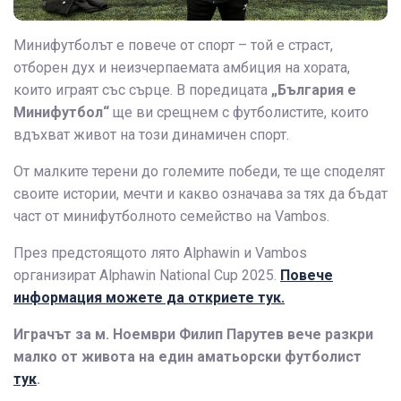
Минифутболът е повече от спорт – той е страст,
отборен дух и неизчерпаемата амбиция на хората,
които играят със сърце. В поредицата
„България е
Минифутбол“
ще ви срещнем с футболистите, които
вдъхват живот на този динамичен спорт.
От малките терени до големите победи, те ще споделят
своите истории, мечти и какво означава за тях да бъдат
част от минифутболното семейство на Vambos.
През предстоящото лято Alphawin и Vambos
организират Alphawin National Cup 2025.
Повече
информация можете да откриете тук.
Играчът за м. Ноември Филип Парутев вече разкри
малко от живота на един аматьорски футболист
тук
.