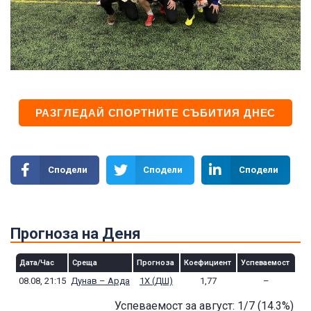
РАЗГЛЕДАЙ СПОРТНИТЕ СЪБИТИЯ ДНЕС
Сподели
Сподели
Сподели
Прогноза на Деня
Дата/Час
Среща
Прогноза
Коефициент
Успеваемост
08.08, 21:15
Дунав – Арда
1Х (ДШ)
1,77
–
Успеваемост за август: 1/7
(14.3
%)