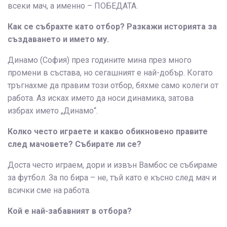
всеки мач, а именно – ПОБЕДАТА.
Как се събрахте като отбор? Разкажи историята за
създаването и името му.
Динамо (София) през годините мина през много
промени в състава, но сегашният е най-добър. Когато
тръгнахме да правим този отбор, бяхме само колеги от
работа. Аз исках името да носи динамика, затова
избрах името „Динамо“.
Колко често играете и какво обикновено правите
след мачовете? Събирате ли се?
Доста често играем, дори и извън Вамбос се събираме
за футбол. За по бира – не, тъй като е късно след мач и
всички сме на работа.
Кой е най-забавният в отбора?