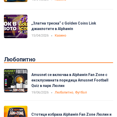
„Златна треска“ с Golden Coins Link
джакпотите в Alphawin
15/04/2026
Казино
Любопитно
Amusnet се включва в Alphawin Fan Zone с
ексклузивната поредица Amusnet Football
Quiz в парк Люлин
19/06/2026
Любопитно
,
Футбол
Стотици избраха Alphawin Fan Zone Люлин и