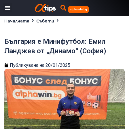
alphawin.bg
Началната
Съвети
България е Минифутбол: Емил Ланджев от
„Динамо“ (София)
България е Минифутбол: Емил
Ланджев от „Динамо“ (София)
Публикувана на
20/01/2025