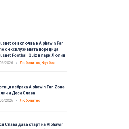
usnet се включва в Alphawin Fan
ne с ексклузивната поредица
usnet Football Quiz в парк Люлин
06/2026
Любопитно
,
Футбол
отици избраха Alphawin Fan Zone
лин и Деси Слава
06/2026
Любопитно
си Слава дава старт на Alphawin