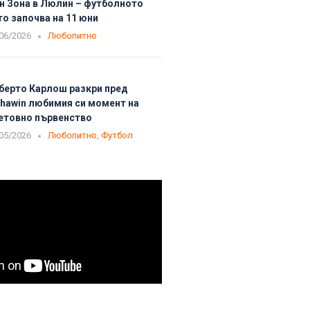
н Зона в Люлин – футболното
то започва на 11 юни
06/2026
Любопитно
берто Карлош разкри пред
phawin любимия си момент на
етовно първенство
05/2026
Любопитно
,
Футбол