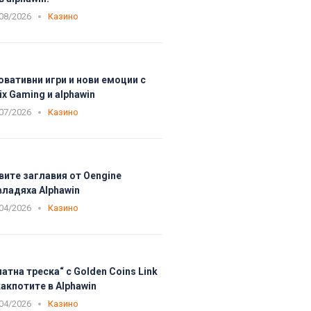
08/2026
Казино
овативни игри и нови емоции с
ix Gaming и alphawin
07/2026
Казино
вите заглавия от Oengine
владяха Alphawin
04/2026
Казино
латна треска“ с Golden Coins Link
акпотите в Alphawin
04/2026
Казино