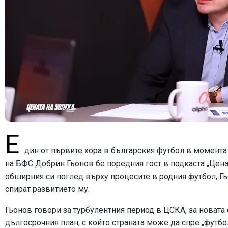
Е
дин от първите хора в българския футбол в момент
на БФС Добрин Гьонов бе поредния гост в подкаста „Цената
обширния си поглед върху процесите в родния футбол, Гь
спират развитието му.
Гьонов говори за турбулентния период в ЦСКА, за новата 
дългосрочния план, с който страната може да спре „футбо