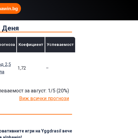
hawin.bg
а Деня
рогноза
Коефициент
Успеваемост
д 2,5
1,72
–
ла
певаемост за август: 1/5
(20
%)
Виж всички прогнози
овативните игри на Yggdrasil вече
в alphawin!