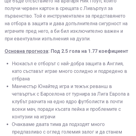
ще бъде отсъствието на вратаря Ник Поуп, който
получи червен картон в срещата с Ливърпул за
първенство. Той е инструментален за представянето
на отбора в защита и дава допълнителна сигурност на
играчите пред него, а би бил изключително важен и
при евентуални изпълнения на дузпи.
Основна прогноза
: Под 2.5 гола на 1.77 коефициент
Нюкасъл е отборът с най-добра защита в Англия,
като съставът играе много солидно и подредено в
отбрана
Манчестър Юнайтед игра и тежък реванш в
четвъртък с Барселона от турнира за Лига Европа а
клубът разчита на едно ядро футболисти в почти
всеки мач, поради късата пейка и проблемите с
контузии на играчи
Очакваме двата тима да подходят много
предпазливо с оглед големия залог и да станем