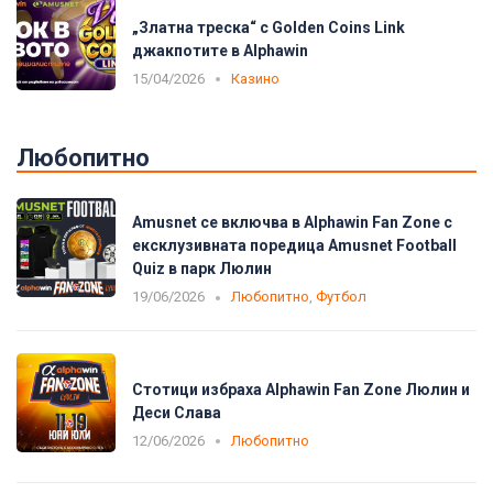
„Златна треска“ с Golden Coins Link
джакпотите в Alphawin
15/04/2026
Казино
Любопитно
Amusnet се включва в Alphawin Fan Zone с
ексклузивната поредица Amusnet Football
Quiz в парк Люлин
19/06/2026
Любопитно
,
Футбол
Стотици избраха Alphawin Fan Zone Люлин и
Деси Слава
12/06/2026
Любопитно