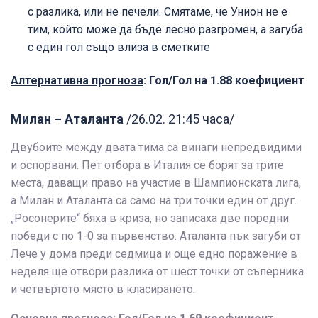
с разлика, или не печели. Смятаме, че Унион не е
тим, който може да бъде лесно разгромен, а загуба
с един гол също влиза в сметките
Алтернативна прогноза
: Гол/Гол на 1.88 коефициент
Милан – Аталанта
/26.02. 21:45 часа/
Двубоите между двата тима са винаги непредвидими
и оспорвани. Пет отбора в Италия се борят за трите
места, даващи право на участие в Шампионската лига,
а Милан и Аталанта са само на три точки един от друг.
„Росонерите“ бяха в криза, но записаха две поредни
победи с по 1-0 за първенство. Аталанта пък загуби от
Лече у дома преди седмица и още едно поражение в
неделя ще отвори разлика от шест точки от съперника
и четвъртото място в класирането.