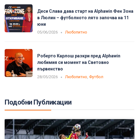
Деси Слава дава старт на Alphawin Фен Зона
в Люлин – футболното лято започва на 11
юни
05/06/2026
Любопитно
Роберто Карлош разкри пред Alphawin
любимия си момент на Световно
първенство
28/05/2026
Любопитно
,
Футбол
Подобни Публикации