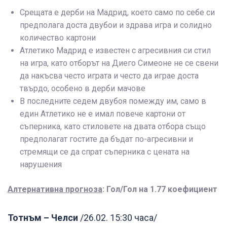
Срещата е дерби на Мадрид, което само по себе си
предполага доста двубои и здрава игра и солидно
количество картони
Атлетико Мадрид е известен с агресивния си стил
на игра, като отборът на Диего Симеоне не се свени
да накъсва често играта и често да играе доста
твърдо, особено в дерби мачове
В последните седем двубоя помежду им, само в
един Атлетико не е имал повече картони от
съперника, като стиловете на двата отбора също
предполагат гостите да бъдат по-агресивни и
стремящи се да спрат съперника с цената на
нарушения
Алтернативна прогноза
: Гол/Гол на 1.77 коефициент
Тотнъм – Челси
/26.02. 15:30 часа/