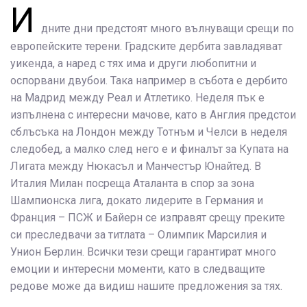
И
дните дни предстоят много вълнуващи срещи по
европейските терени. Градските дербита завладяват
уикенда, а наред с тях има и други любопитни и
оспорвани двубои. Така например в събота е дербито
на Мадрид между Реал и Атлетико. Неделя пък е
изпълнена с интересни мачове, като в Англия предстои
сблъсъка на Лондон между Тотнъм и Челси в неделя
следобед, а малко след него е и финалът за Купата на
Лигата между Нюкасъл и Манчестър Юнайтед. В
Италия Милан посреща Аталанта в спор за зона
Шампионска лига, докато лидерите в Германия и
Франция – ПСЖ и Байерн се изправят срещу преките
си преследвачи за титлата – Олимпик Марсилия и
Унион Берлин. Всички тези срещи гарантират много
емоции и интересни моменти, като в следващите
редове може да видиш нашите предложения за тях.