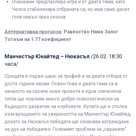
Очакваме предпазлива игра и от двата тима, като
Челси стабилизира отбраната си, но има само десет
гола навън през сезона
Алтернативна прогноза
: Равенство Няма Залог
Тотнъм на 1.77 коефициент
Манчестър Юнайтед – Нюкасъл
/26.02. 18:30
часа/
Срещата е първи шанс за трофей и за двата отбора от
доста години насам. Освен това и двата тима са в
началото на своите нови проекти и една спечелена
титла ще повлияе много добре психологически на
бъдещото развитие на клубовете. Купата ще е стъпка
към връщането на увереността на Манчестър Юнайтед,
докато за Нюкасъл победата ще означава изграждане
на дух на победител. Големият проблем за „свраките“