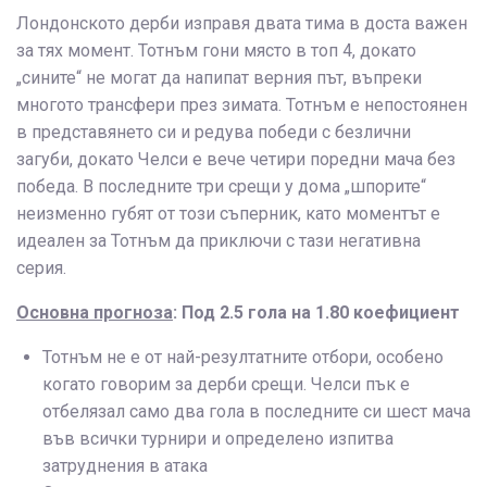
Лондонското дерби изправя двата тима в доста важен
за тях момент. Тотнъм гони място в топ 4, докато
„сините“ не могат да напипат верния път, въпреки
многото трансфери през зимата. Тотнъм е непостоянен
в представянето си и редува победи с безлични
загуби, докато Челси е вече четири поредни мача без
победа. В последните три срещи у дома „шпорите“
неизменно губят от този съперник, като моментът е
идеален за Тотнъм да приключи с тази негативна
серия.
Основна прогноза
: Под 2.5 гола на 1.80 коефициент
Тотнъм не е от най-резултатните отбори, особено
когато говорим за дерби срещи. Челси пък е
отбелязал само два гола в последните си шест мача
във всички турнири и определено изпитва
затруднения в атака