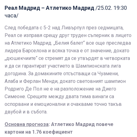
Реал Мадрид – Атлетико Мадрид
/25.02. 19:30
часа/
След победата с 5-2 над Ливърпул през седмицата,
Реал се изправя срещу друг труден съперник в лицето
на Атлетико Мадрид. „Белия балет“ все още преследва
лидера Барселона и всяка точка е от значение, докато
„дюшекчиите“ се стремят да се утвърдят в четворката
и да си гарантират участието в Шампионската лига
догодина. За домакините отсъстващи са Чуамени,
Алаба и Ферлан Менди, докато световният шампион
Родриго Де Пол не е на разположение на Диего
Симеоне. Срещите между двата тима винаги са
оспорвани и емоционални и очакваме точно такъв
двубой и в събота.
Основна прогноза
: Атлетико Мадрид повече
картони на 1.76 коефициент