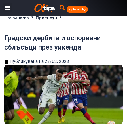
alphawin.bg
Началната
Прогнози
Градски дербита и оспорвани сблъсъци през
уикенда
Градски дербита и оспорвани
сблъсъци през уикенда
Публикувана на
23/02/2023