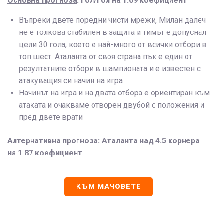
Основна прогноза
: Гол/Гол на 1.69 коефициент
Въпреки двете поредни чисти мрежи, Милан далеч
не е толкова стабилен в защита и тимът е допуснал
цели 30 гола, което е най-много от всички отбори в
топ шест. Аталанта от своя страна пък е един от
резултатните отбори в шампионата и е известен с
атакуващия си начин на игра
Начинът на игра и на двата отбора е ориентиран към
атаката и очакваме отворен двубой с положения и
пред двете врати
Алтернативна прогноза
: Аталанта над 4.5 корнера
на 1.87 коефициент
КЪМ МАЧОВЕТЕ