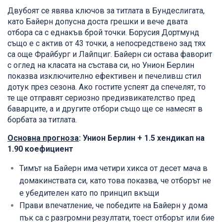
Двубоят се явява ключов за титлата в Бундеслигата,
като Байерн допусна доста грешки и вече двата
отбора са с еднакъв брой точки. Борусия Дортмунд
също е с актив от 43 точки, а непосредствено зад тях
са още Фрайбург и Лайпциг. Байерн си остава фаворит
с оглед на класата на състава си, но Унион Берлин
показва изключително ефективен и печеливш стил
дотук през сезона. Ако гостите успеят да спечелят, то
те ще отправят сериозно предизвикателство пред
баварците, а и другите отбори също ще се намесят в
борбата за титлата.
Основна прогноза
: Унион Берлин + 1.5 хендикап на
1.90 коефициент
Тимът на Байерн има четири хикса от десет мача в
домакинствата си, като това показва, че отборът не
е убедителен като по принцип вкъщи
Прави впечатление, че победите на Байерн у дома
пък са с разгромни резултати, тоест отборът или бие