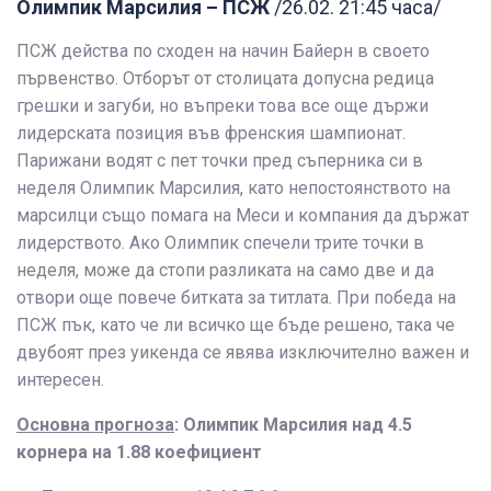
Олимпик Марсилия – ПСЖ
/26.02. 21:45 часа/
ПСЖ действа по сходен на начин Байерн в своето
първенство. Отборът от столицата допусна редица
грешки и загуби, но въпреки това все още държи
лидерската позиция във френския шампионат.
Парижани водят с пет точки пред съперника си в
неделя Олимпик Марсилия, като непостоянството на
марсилци също помага на Меси и компания да държат
лидерството. Ако Олимпик спечели трите точки в
неделя, може да стопи разликата на само две и да
отвори още повече битката за титлата. При победа на
ПСЖ пък, като че ли всичко ще бъде решено, така че
двубоят през уикенда се явява изключително важен и
интересен.
Основна прогноза
: Олимпик Марсилия над 4.5
корнера на 1.88 коефициент