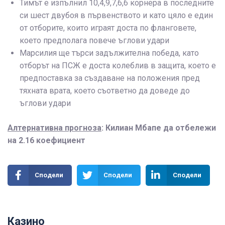
Тимът е изпълнил 10,4,9,7,6,6 корнера в последните
си шест двубоя в първенството и като цяло е един
от отборите, които играят доста по фланговете,
което предполага повече ъглови удари
Марсилия ще търси задължителна победа, като
отборът на ПСЖ е доста колеблив в защита, което е
предпоставка за създаване на положения пред
тяхната врата, което съответно да доведе до
ъглови удари
Алтернативна прогноза
: Килиан Мбапе да отбележи
на 2.16 коефициент
Сподели
Сподели
Сподели
Казино