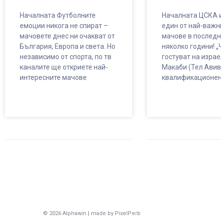
Началната Футболните
Началната ЦСКА и
емоции никога не спират –
един от най-важн
мачовете днес ни очакват от
мачове в последн
България, Европа и света. Но
няколко години! „
независимо от спорта, по тв
гостуват на изра
каналите ще откриете най-
Макаби (Тел Авив
интересните мачове
квалификационен
© 2026 Alphawin | made by PixelPerb