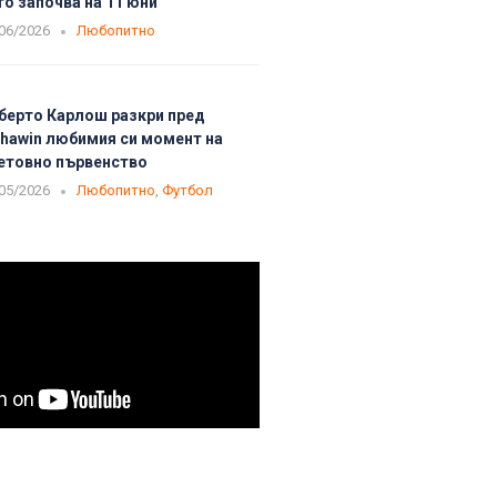
то започва на 11 юни
06/2026
Любопитно
берто Карлош разкри пред
phawin любимия си момент на
етовно първенство
05/2026
Любопитно
,
Футбол