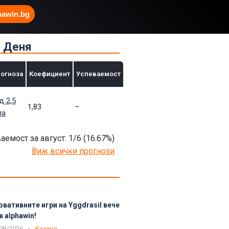
hawin.bg
а Деня
огноза
Коефициент
Успеваемост
д 2,5
1,83
–
ла
аемост за август: 1/6
(16.67
%)
Виж всички прогнози
овативните игри на Yggdrasil вече
в alphawin!
08/2026
Казино