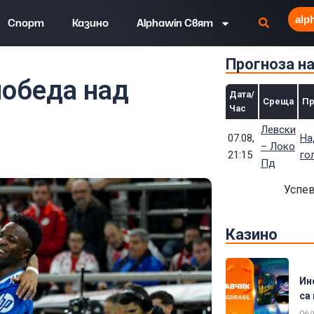
alp
Спорт
Казино
Alphawin Свят
Прогноза н
да над Жирона
победа над
Дата/
Среща
Пр
Час
Левски
07.08,
На
– Локо
21:15
го
Пд
Успев
Казино
Ин
са 
06/