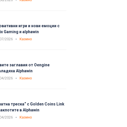
овативни игри и нови емоции с
ix Gaming и alphawin
07/2026
Казино
вите заглавия от Oengine
владяха Alphawin
04/2026
Казино
латна треска“ с Golden Coins Link
акпотите в Alphawin
04/2026
Казино