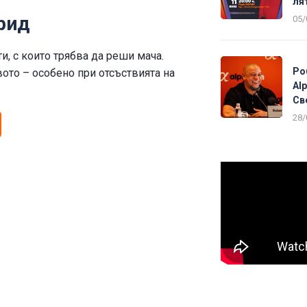
ля
рид
05/
, с които трябва да реши мача.
Ро
ото – особено при отсъствията на
Al
Св
28/