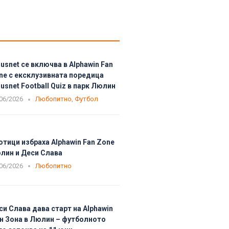
usnet се включва в Alphawin Fan
ne с ексклузивната поредица
usnet Football Quiz в парк Люлин
06/2026
Любопитно
,
Футбол
отици избраха Alphawin Fan Zone
лин и Деси Слава
06/2026
Любопитно
си Слава дава старт на Alphawin
н Зона в Люлин – футболното