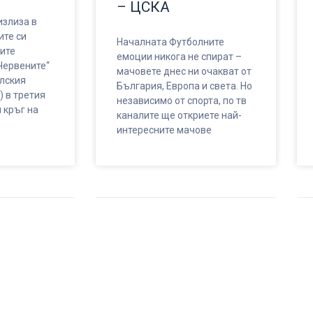
– ЦСКА
злиза в
ите си
Началната Футболните
ите
емоции никога не спират –
Червените“
мачовете днес ни очакват от
елския
България, Европа и света. Но
) в третия
независимо от спорта, по тв
 кръг на
каналите ще откриете най-
интересните мачове