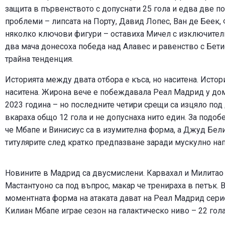
защита в първенството с допуснати 25 гола и едва две п
проблеми – липсата на Порту, Давид Лопес, Ван де Беек,
няколко ключови фигури – оставиха Мичел с изключителн
два мача донесоха победа над Алавес и равенство с Бети
трайна тенденция.
Историята между двата отбора е къса, но наситена. Истор
наситена. Жирона вече е побеждавала Реал Мадрид у дом
2023 година – но последните четири срещи са изцяло под 
вкараха общо 12 гола и не допуснаха нито един. За подоб
че Мбапе и Винисиус са в изумителна форма, а Джуд Бели
титулярите след кратко предпазване заради мускулно на
Новините в Мадрид са двусмислени. Карвахал и Милитао о
Мастантуоно са под въпрос, макар че тренираха в петък. 
моментната форма на атаката дават на Реал Мадрид сери
Килиан Мбапе играе сезон на галактическо ниво – 22 гола