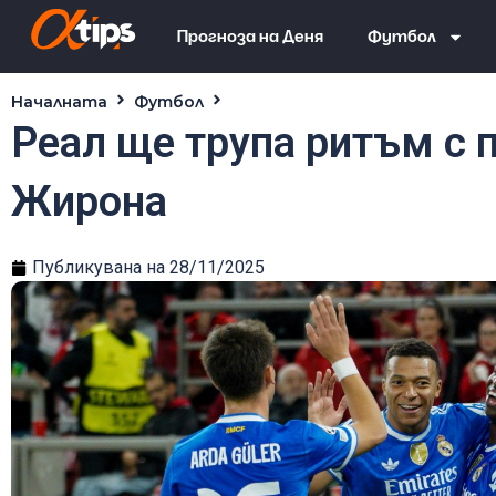
Прогноза на Деня
Футбол
Началната
Футбол
Реал ще трупа ритъм с побе
Реал ще трупа ритъм с 
Жирона
Публикувана на
28/11/2025