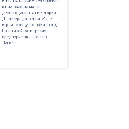
Началната ЦСКА 1948 излиза
в най-важния мач в
десетгодишната си история.
Довечера „червените“ ше
играят срещу гръцкия гранд
Панатинайкос в третия
предварителен кръг на
Лигата