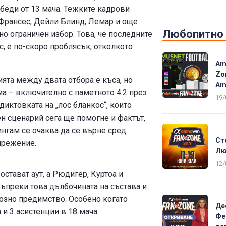
обеди от 13 мача. Тежките кадрови
 Франсес, Дейли Блинд, Лемар и още
Любопитно
о ограничен избор. Това, че последните
с, е по-скоро проблясък, отколкото
Am
Zo
ията между двата отбора е къса, но
Am
а – включително с паметното 4:2 през
19/
диктовката на „лос бланкос“, които
ен сценарий сега ще помогне и фактът,
нгам се очаква да се върне сред
Ст
прежение.
Лю
12/
стават аут, а Рюдигер, Куртоа и
Въпреки това дълбочината на състава и
озно предимство. Особено когато
Де
 и 3 асистенции в 18 мача.
Фе