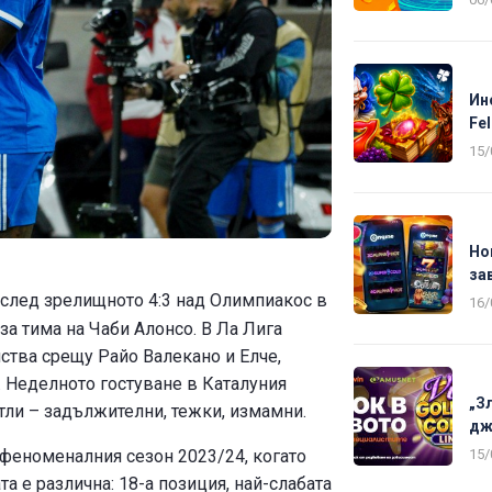
Ин
Fel
15/
Но
за
след зрелищното 4:3 над Олимпиакос в
16/
а тима на Чаби Алонсо. В Ла Лига
нства срещу Райо Валекано и Елче,
. Неделното гостуване в Каталуния
„З
тли – задължителни, тежки, измамни.
дж
15/
феноменалния сезон 2023/24, когато
а е различна: 18-а позиция, най-слабата