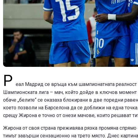
Р
еал Мадрид се връща към шампионатната реалност 
Шампионската лига – мач, който дойде в ключов момент з
обаче „белите“ се оказаха блокирани в две поредни раве
което позволи на Барселона да се доближи на една точка
срещу Жирона е точно от онези мачове, които решават ти
Жирона от своя страна преживява рязка промяна спрямо 
тимът завърши сензационно на трето място. Днес картинат