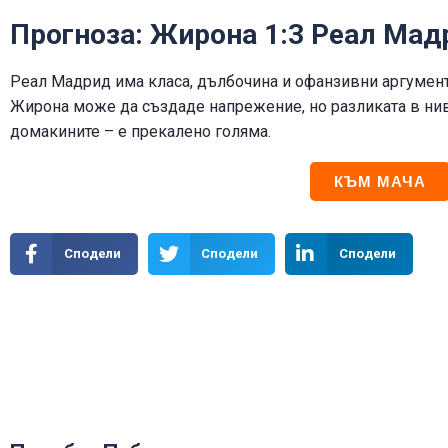
Прогноза: Жирона 1:3 Реал Мад
Реал Мадрид има класа, дълбочина и офанзивни аргументи
Жирона може да създаде напрежение, но разликата в нив
домакините – е прекалено голяма.
КЪМ МАЧА
Сподели
Сподели
Сподели