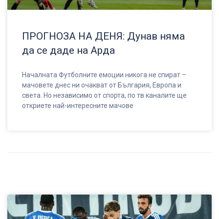
ПРОГНОЗА НА ДЕНЯ: Дунав няма
да се даде на Арда
Началната Футболните емоции никога не спират –
мачовете днес ни очакват от България, Европа и
света. Но независимо от спорта, по тв каналите ще
откриете най-интересните мачове