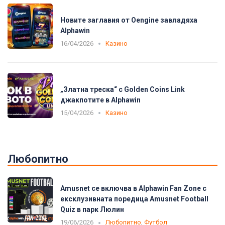
Новите заглавия от Oengine завладяха
Alphawin
16/04/2026
Казино
„Златна треска“ с Golden Coins Link
джакпотите в Alphawin
15/04/2026
Казино
Любопитно
Amusnet се включва в Alphawin Fan Zone с
ексклузивната поредица Amusnet Football
Quiz в парк Люлин
19/06/2026
Любопитно
,
Футбол