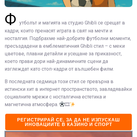
Ф
утболът и магията на студио Ghibli се срещат в
кадри, които пренасят играта в свят на мечти и
носталгия. Подбрахме най-добрите футболни моменти,
пресъздадени в емблематичния Ghibli стил – с меки
цветове, плавни детайли и усещане за приказност,
което прави дори най-динамичните сцени да
изглеждат като стоп-кадри от вълшебен филм.
В последната седмица този стил се превърна в
истински хит в интернет пространството, завладявайки
социалните мрежи с носталгична естетика и
магнетична атмосфера.
🎞
РЕГИСТРИРАЙ СЕ, ЗА ДА НЕ ИЗПУСКАШ
ИНОВАЦИИТЕ В КАЗИНО И СПОРТ