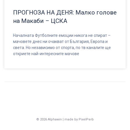
ПРОГНОЗА НА ДЕНЯ: Малко голове
на Макаби – ЦСКА
Началната Футболните емоции никога не спират –
мачовете днес ни очакват от България, Европа и
света. Но независимо от спорта, по тв каналите ще
откриете най-интересните мачове
© 2026 Alphawin | made by PixelPerb