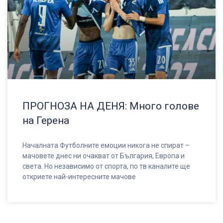
ПРОГНОЗА НА ДЕНЯ: Много голове
на Герена
Началната Футболните емоции никога не спират –
мачовете днес ни очакват от България, Европа и
света. Но независимо от спорта, по тв каналите ще
откриете най-интересните мачове